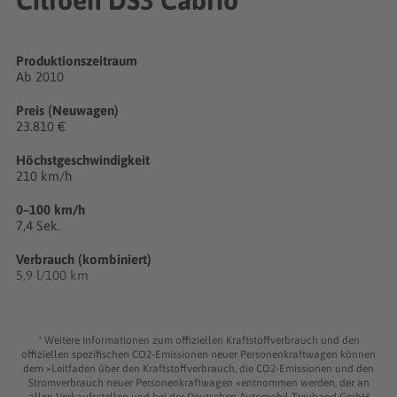
Produktionszeitraum
Ab 2010
Preis (Neuwagen)
23.810 €
Höchstgeschwindigkeit
210 km/h
0–100 km/h
7,4 Sek.
Verbrauch (kombiniert)
5,9 l/100 km
CO₂
137 g/km
* Weitere Informationen zum offiziellen Kraftstoffverbrauch und den
offiziellen spezifischen CO2-Emissionen neuer Personenkraftwagen können
Zylinder/Ventile
dem »Leitfaden über den Kraftstoffverbrauch, die CO2-Emissionen und den
4/8
Stromverbrauch neuer Personenkraftwagen «entnommen werden, der an
allen Verkaufsstellen und bei der Deutschen Automobil Treuhand GmbH