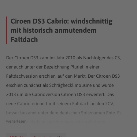
Ciroen DS3 Cabrio: windschnittig
mit historisch anmutendem
Faltdach
Der Citroen DS3 kam im Jahr 2010 als Nachfolger des C3,
der auch unter der Bezeichnung Pluriel in einer
Faltdachversion erschien, auf den Markt. Der Citroen DS3
erschien zunächst als Schräghecklimousine und wurde
2013 um die Cabrioversion Citroen DS3 erweitert. Das
neue Cabrio erinnert mit seinem Faltdach an den 2CV,
besser bekannt unter dem deutschen Spitznamen Ente. Es
weiterlesen
bietet verschiedene Lackierungen, eine gehobene
Ausstattung und moderne Lifestyle-Karosserien. Der