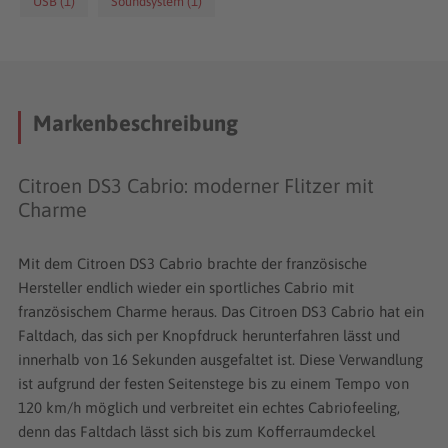
USB (1)
Soundsystem (1)
Citroen DS3 Cabrio als Neu- oder Gebrauchtwagen ist ein
sportlicher Flitzer für alle, die gerne "oben ohne" fahren.
Markenbeschreibung
Citroen DS3 Cabrio: moderner Flitzer mit
Charme
Mit dem Citroen DS3 Cabrio brachte der französische
Hersteller endlich wieder ein sportliches Cabrio mit
französischem Charme heraus. Das Citroen DS3 Cabrio hat ein
Faltdach, das sich per Knopfdruck herunterfahren lässt und
innerhalb von 16 Sekunden ausgefaltet ist. Diese Verwandlung
ist aufgrund der festen Seitenstege bis zu einem Tempo von
120 km/h möglich und verbreitet ein echtes Cabriofeeling,
denn das Faltdach lässt sich bis zum Kofferraumdeckel