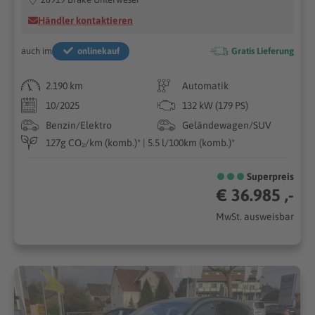
Händler kontaktieren
auch im
onlinekauf
Gratis Lieferung
2.190 km
Automatik
10/2025
132 kW (179 PS)
Benzin/Elektro
Geländewagen/SUV
127g CO₂/km (komb.)* | 5.5 l/100km (komb.)*
Superpreis
€ 36.985 ,-
MwSt. ausweisbar