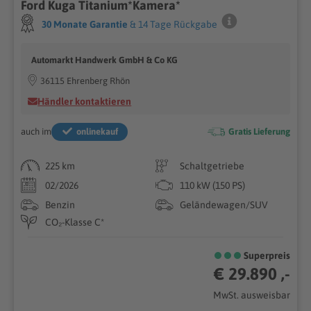
Ford Kuga Titanium*Kamera*
30 Monate Garantie
& 14 Tage Rückgabe
Automarkt Handwerk GmbH & Co KG
36115 Ehrenberg Rhön
Händler kontaktieren
auch im
onlinekauf
Gratis Lieferung
225 km
Schaltgetriebe
02/2026
110 kW (150 PS)
Benzin
Geländewagen/SUV
CO₂-Klasse C*
Superpreis
€ 29.890 ,-
MwSt. ausweisbar