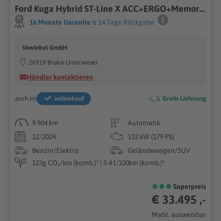
Ford Kuga Hybrid ST-Line X ACC+ERGO+Memory+Matrix+360
16 Monate Garantie
& 14 Tage Rückgabe
Vowinkel GmbH
26919 Brake Unterweser
Händler kontaktieren
auch im
onlinekauf
Gratis Lieferung
9.904 km
Automatik
12/2024
132 kW (179 PS)
Benzin/Elektro
Geländewagen/SUV
123g CO₂/km (komb.)* | 5.4 l/100km (komb.)*
Superpreis
€ 33.495 ,-
MwSt. ausweisbar