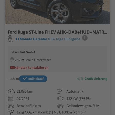
Ford Kuga ST-Line FHEV AHK+DAB+HUD+MATRIX+PANO+Allwrr
13 Monate Garantie
& 14 Tage Rückgabe
Vowinkel GmbH
26919 Brake Unterweser
Händler kontaktieren
auch im
onlinekauf
Gratis Lieferung
21.060 km
Automatik
09/2024
132 kW (179 PS)
Benzin/Elektro
Geländewagen/SUV
125g CO₂/km (komb.)* | 6.5 l/100km (komb.)*