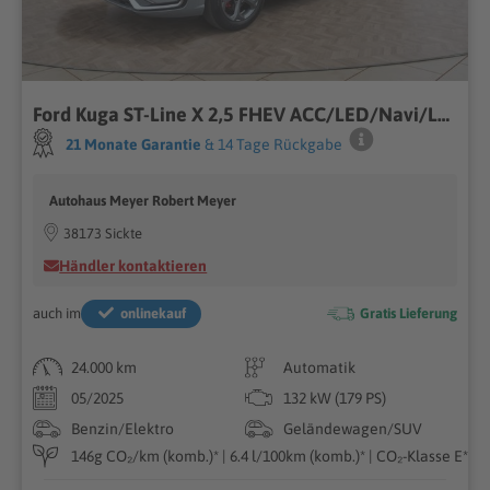
Ford Kuga ST-Line X 2,5 FHEV ACC/LED/Navi/Leder/el.Klappe **
21 Monate Garantie
& 14 Tage Rückgabe
Autohaus Meyer Robert Meyer
38173 Sickte
Händler kontaktieren
auch im
onlinekauf
Gratis Lieferung
24.000 km
Automatik
05/2025
132 kW (179 PS)
Benzin/Elektro
Geländewagen/SUV
146g CO₂/km (komb.)* | 6.4 l/100km (komb.)* | CO₂-Klasse E*