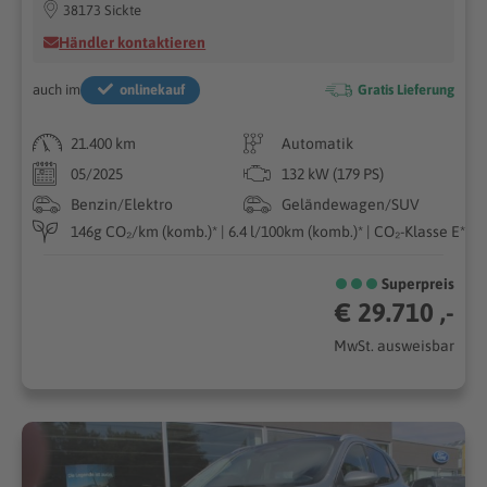
38173 Sickte
Händler kontaktieren
auch im
onlinekauf
Gratis Lieferung
21.400 km
Automatik
05/2025
132 kW (179 PS)
Benzin/Elektro
Geländewagen/SUV
146g CO₂/km (komb.)* | 6.4 l/100km (komb.)* | CO₂-Klasse E*
Superpreis
€ 29.710 ,-
MwSt. ausweisbar