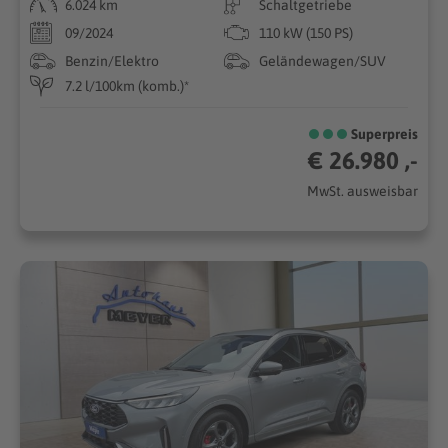
6.024 km
Schaltgetriebe
09/2024
110 kW (150 PS)
Benzin/Elektro
Geländewagen/SUV
7.2 l/100km (komb.)*
Superpreis
€ 26.980 ,-
MwSt. ausweisbar