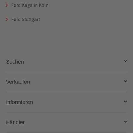
Ford Kuga in Köln
Ford Stuttgart
Suchen
Auto kaufen
Verkaufen
Gebraucht- und Neuwagen
Auto verkaufen
Informieren
Auto online kaufen
Deutschlandweit liefern lassen
Kostenlose Fahrzeugbewertung
Automarken & Modelle
Händler
Gebrauchtwagen kaufen