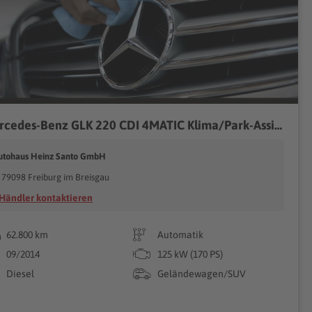
Mercedes-Benz GLK 220 CDI 4MATIC Klima/Park-Assist./Sitzhzg.
utohaus Heinz Santo GmbH
79098 Freiburg im Breisgau
Händler kontaktieren
62.800 km
Automatik
09/2014
125 kW (170 PS)
Diesel
Geländewagen/SUV