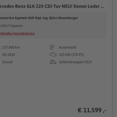
Mercedes-Benz GLK 220 CDI Tuv NEU! Xenon Leder AHK Navi PDC 3. Hd
utoservice Eppstein GbR Dipl.-Ing. Björn Wonneberger
65817 Eppstein
Händler kontaktieren
237.000 km
Automatik
05/2014
125 kW (170 PS)
Diesel
Geländewagen/SUV
€ 11.599 ,-