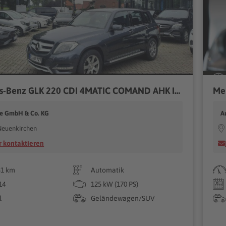
Mercedes-Benz GLK 220 CDI 4MATIC COMAND AHK ILS KLIMA LED
ne GmbH & Co. KG
A
Neuenkirchen
 kontaktieren
31 km
Automatik
14
125 kW (170 PS)
l
Geländewagen/SUV