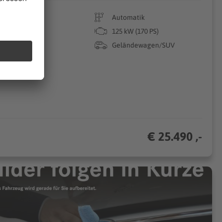
84.500 km
Automatik
08/2015
125 kW (170 PS)
Diesel
Geländewagen/SUV
€ 25.490 ,-