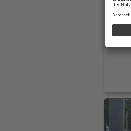
218.5
04/20
Diese
176g 
Scheckhe