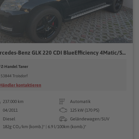
Mercedes-Benz GLK 220 CDI BlueEfficiency 4Matic/Sport Paket
FZ-Handel Taner
53844 Troisdorf
Händler kontaktieren
237.000 km
Automatik
04/2011
125 kW (170 PS)
Diesel
Geländewagen/SUV
182g CO₂/km (komb.)* | 6.9 l/100km (komb.)*