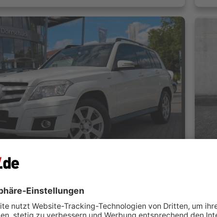
Mercedes-Benz GLK 220 CDI Sport PANO. 4x4. NAVI. AHK
 Dörrschuck Handels GmbH
A
Mainz
 kontaktieren