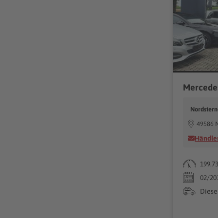
Nordster
49586 
Händler
199.7
02/20
Diese