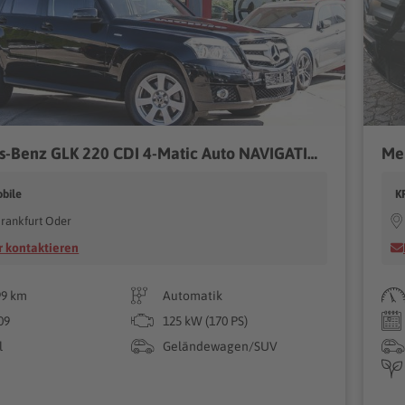
Mercedes-Benz GLK 220 CDI 4-Matic Auto NAVIGATION ANHÄNGERZUGV
bile
K
rankfurt Oder
 kontaktieren
99 km
Automatik
09
125 kW (170 PS)
l
Geländewagen/SUV