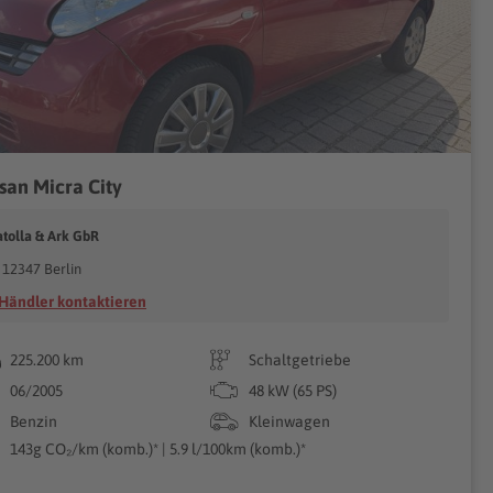
san Micra City
atolla & Ark GbR
12347 Berlin
Händler kontaktieren
225.200 km
Schaltgetriebe
06/2005
48 kW (65 PS)
Benzin
Kleinwagen
143g CO₂/km (komb.)* | 5.9 l/100km (komb.)*