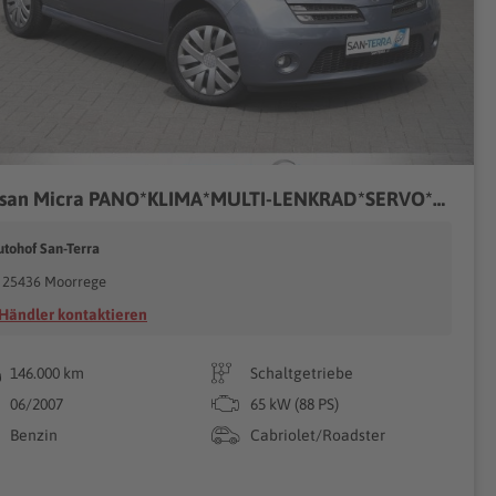
Nissan Micra PANO*KLIMA*MULTI-LENKRAD*SERVO*ZV*RADIO*AIRBAG*SPORTSTZE*
utohof San-Terra
25436 Moorrege
Händler kontaktieren
146.000 km
Schaltgetriebe
06/2007
65 kW (88 PS)
Benzin
Cabriolet/Roadster