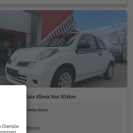
san Micra Visia Klima Nur 83tkm
icke Automobile Heiko Dicke
07549 Gera
Händler kontaktieren