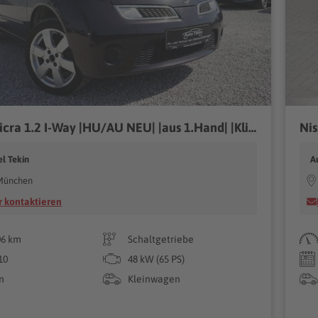
Nissan Micra 1.2 I-Way |HU/AU NEU| |aus 1.Hand| |Klima|
l Tekin
A
München
 kontaktieren
06 km
Schaltgetriebe
10
48 kW (65 PS)
n
Kleinwagen