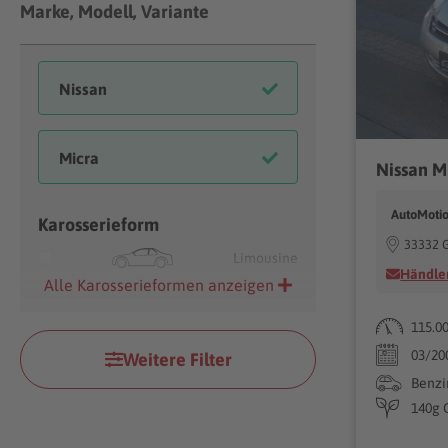
Marke, Modell, Variante
AutoMoti
Karosserieform
33332 G
Limousine
Händler
Alle Karosserieformen anzeigen
115.0
03/20
Weitere Filter
Benzi
140g 