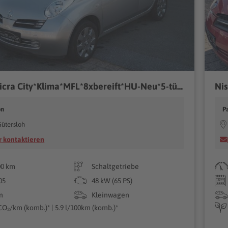
Nissan Micra City*Klima*MFL*8xbereift*HU-Neu*5-türig
Nis
on
P
ütersloh
 kontaktieren
00 km
Schaltgetriebe
05
48 kW (65 PS)
n
Kleinwagen
CO₂/km (komb.)* | 5.9 l/100km (komb.)*