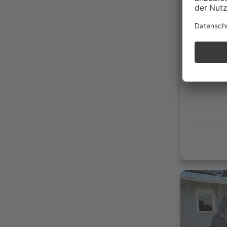
182.0
10/20
Benzi