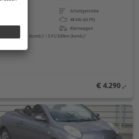
83.807 km
Schaltgetriebe
01/2010
48 kW (65 PS)
Benzin
Kleinwagen
140g CO₂/km (komb.)* | 5.9 l/100km (komb.)*
€ 4.290 ,-