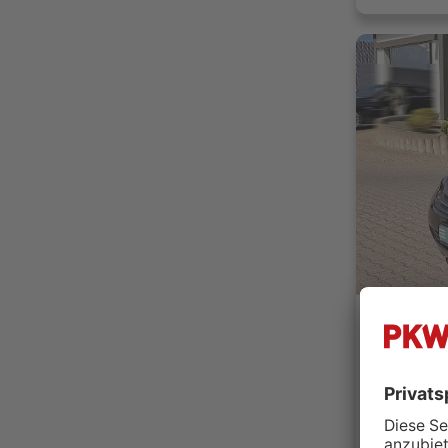
Nissan Mi
Carstyle 
52382 N
Händler