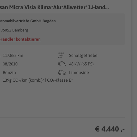
san Micra Visia Klima*Alu*Allwetter*1.Hand...
utomobilvertriebs GmbH Bogdan
96052 Bamberg
Händler kontaktieren
117.883 km
Schaltgetriebe
08/2010
48 kW (65 PS)
Benzin
Limousine
139g CO₂/km (komb.)* | CO₂-Klasse E*
€ 4.440 ,-