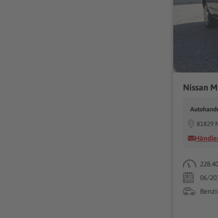
Autohande
81829 
Händler
228.4
06/20
Benzi