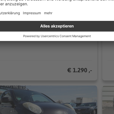
00 km
Schaltgetriebe
04
48 kW (65 PS)
n
Kleinwagen
€ 1.290 ,-