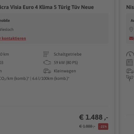
icra Visia Euro 4 Klima 5 Türig Tüv Neue
Nis
mobile
A
Wiesloch
 kontaktieren
10 km
Schaltgetriebe
03
59 kW (80 PS)
n
Kleinwagen
CO₂/km (komb.)* | 6.6 l/100km (komb.)*
€ 1.488 ,-
€ 1.888 ,-
-21%