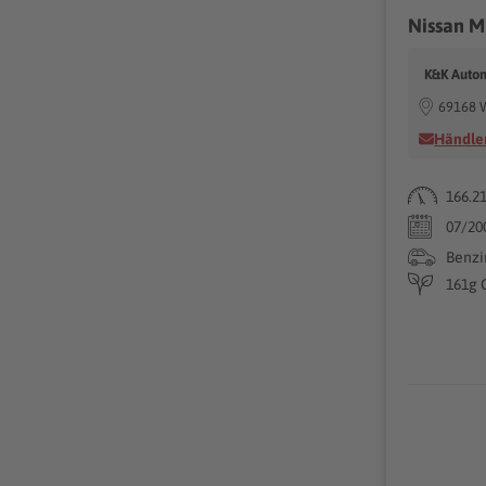
Nissan M
K&K Auto
69168 
Händler
166.2
07/20
Benzi
161g 