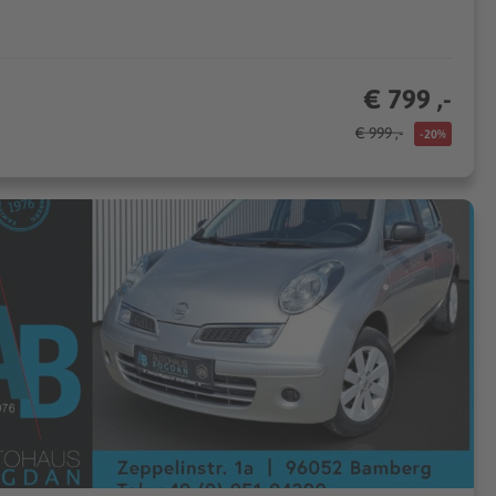
€ 799 ,-
€ 999 ,-
-20%