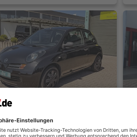
cra 1.2 Visia.Klima.
Nis
Stephan Wolf
D
iederzier
 kontaktieren