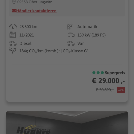
09353 Oberlungwitz
Händler kontaktieren
28.500 km
Automatik
11/2021
139 kW (189 PS)
Diesel
Van
184g CO₂/km (komb.)* | CO₂-Klasse G*
Superpreis
€ 29.000 ,-
€ 30.890 ,-
-6%