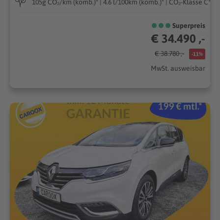
105g CO₂/km (komb.)* | 4.6 l/100km (komb.)* | CO₂-Klasse C*
Superpreis
€ 34.490 ,-
€ 38.780 ,-
-11%
MwSt. ausweisbar