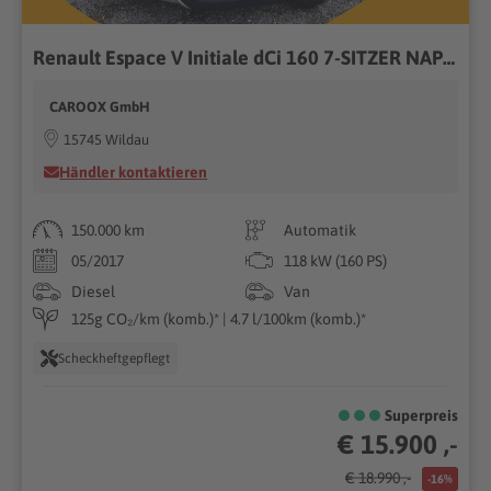
Renault Espace V Initiale dCi 160 7-SITZER NAPPA PANO
CAROOX GmbH
15745 Wildau
Händler kontaktieren
150.000 km
Automatik
05/2017
118 kW (160 PS)
Diesel
Van
125g CO₂/km (komb.)* | 4.7 l/100km (komb.)*
Scheckheftgepflegt
Superpreis
€ 15.900 ,-
€ 18.990 ,-
-16%