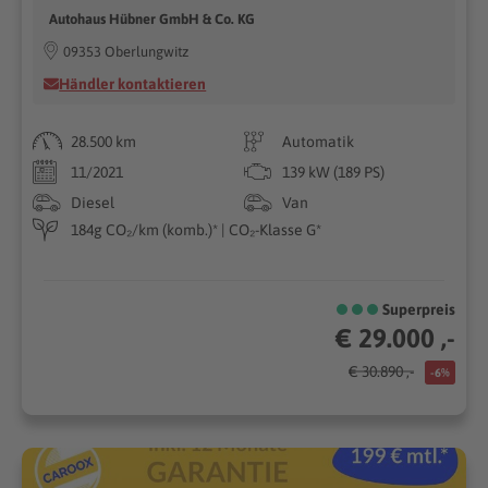
Autohaus Hübner GmbH & Co. KG
09353 Oberlungwitz
Händler kontaktieren
28.500 km
Automatik
11/2021
139 kW (189 PS)
Diesel
Van
184g CO₂/km (komb.)* | CO₂-Klasse G*
Superpreis
€ 29.000 ,-
€ 30.890 ,-
-6%