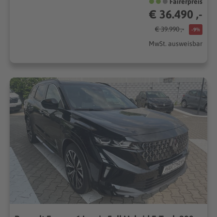
Fairerpreis
€ 36.490 ,-
€ 39.990 ,-
-9%
MwSt. ausweisbar