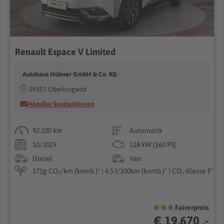
Renault Espace V Limited
Autohaus Hübner GmbH & Co. KG
09353 Oberlungwitz
Händler kontaktieren
92.100 km
Automatik
10/2019
118 kW (160 PS)
Diesel
Van
171g CO₂/km (komb.)* | 6.5 l/100km (komb.)* | CO₂-Klasse F*
Fairerpreis
€ 19.670 ,-