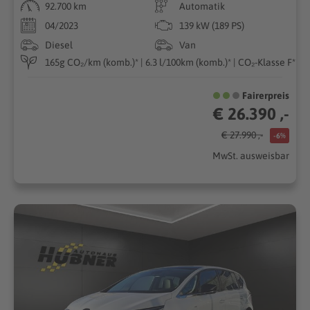
92.700 km
Automatik
04/2023
139 kW (189 PS)
Diesel
Van
165g CO₂/km (komb.)* | 6.3 l/100km (komb.)* | CO₂-Klasse F*
Fairerpreis
€ 26.390 ,-
€ 27.990 ,-
-6%
MwSt. ausweisbar