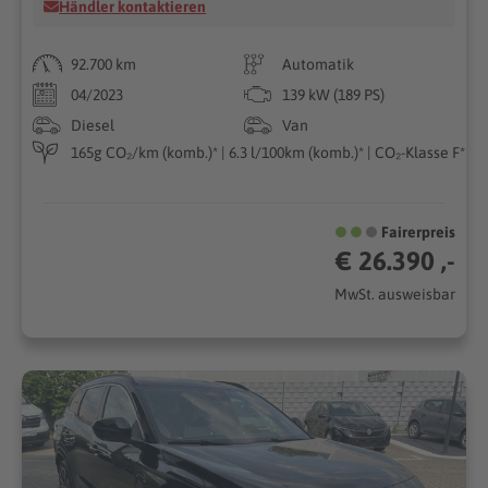
Händler kontaktieren
92.700 km
Automatik
04/2023
139 kW (189 PS)
Diesel
Van
165g CO₂/km (komb.)* | 6.3 l/100km (komb.)* | CO₂-Klasse F*
Fairerpreis
€ 26.390 ,-
MwSt. ausweisbar