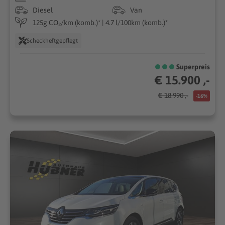
Diesel
Van
125g CO₂/km (komb.)* | 4.7 l/100km (komb.)*
Scheckheftgepflegt
Superpreis
€ 15.900 ,-
€ 18.990 ,-
-16%