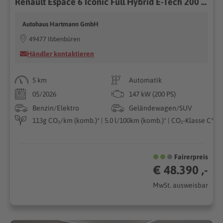
Renault Espace 6 Iconic Full Hybrid E-Tech 200 5-Sitzer
Autohaus Hartmann GmbH
49477 Ibbenbüren
Händler kontaktieren
5 km
Automatik
05/2026
147 kW (200 PS)
Benzin/Elektro
Geländewagen/SUV
113g CO₂/km (komb.)* | 5.0 l/100km (komb.)* | CO₂-Klasse C*
Fairerpreis
€ 48.390 ,-
MwSt. ausweisbar