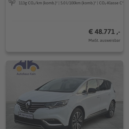
113g CO₂/km (komb.)* | 5.0 l/100km (komb.)* | CO₂-Klasse C*
€ 48.771 ,-
MwSt. ausweisbar