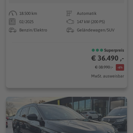
18.500 km
Automatik
02/2025
147 kW (200 PS)
Benzin/Elektro
Geländewagen/SUV
Superpreis
€ 36.490 ,-
€ 38.990 ,-
-6%
MwSt. ausweisbar