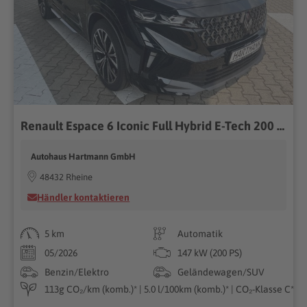
Renault Espace 6 Iconic Full Hybrid E-Tech 200 5-Sitzer
Autohaus Hartmann GmbH
48432 Rheine
Händler kontaktieren
5 km
Automatik
05/2026
147 kW (200 PS)
Benzin/Elektro
Geländewagen/SUV
113g CO₂/km (komb.)* | 5.0 l/100km (komb.)* | CO₂-Klasse C*