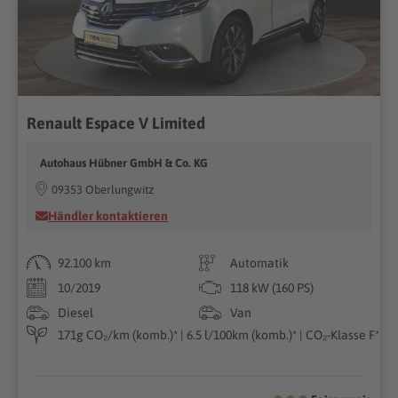
Renault Espace V Limited
Autohaus Hübner GmbH & Co. KG
09353 Oberlungwitz
Händler kontaktieren
92.100 km
Automatik
10/2019
118 kW (160 PS)
Diesel
Van
171g CO₂/km (komb.)* | 6.5 l/100km (komb.)* | CO₂-Klasse F*