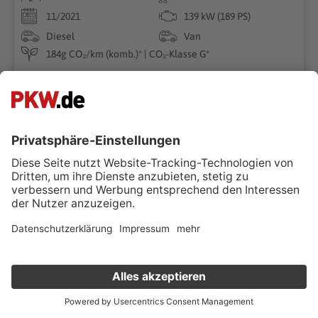
11/2021
139 kW (189 PS)
Diesel
Van
184g CO₂/km (komb.)* | CO₂-Klasse G*
Superpreis
€ 29.000 ,-
€ 30.890 ,-
-6%
Verkauf deinen Gebrauchten online
Kostenlose Fahrzeugbewertung
in nur 1 Minute