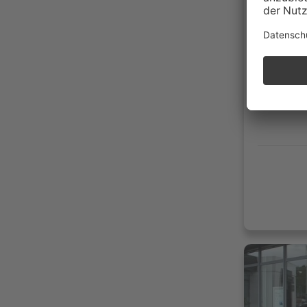
Händler
92.70
04/20
Diese
165g 