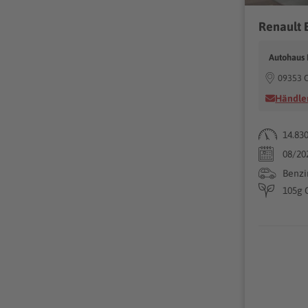
Renault 
Autohaus
09353 
Händler
14.83
08/20
Benzi
105g 