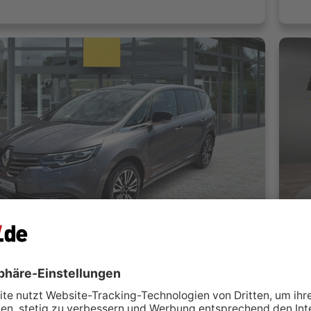
Renault Espace Initiale Paris 2,0 Blue-Dci Cruising-Pak.
Ren
 Hartmann GmbH
A
Rheine