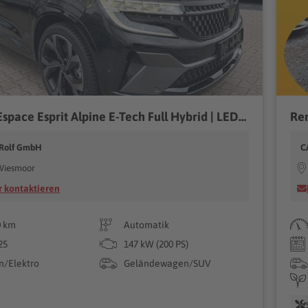
Renault Espace Esprit Alpine E-Tech Full Hybrid | LED 7S
 Rolf GmbH
C
Wiesmoor
 kontaktieren
0 km
Automatik
25
147 kW (200 PS)
n/Elektro
Geländewagen/SUV