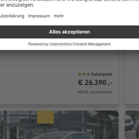
 kontaktieren
0 km
Automatik
23
139 kW (189 PS)
l
Van
CO₂/km (komb.)* | 6.3 l/100km (komb.)* | CO₂-Klasse F*
Fairerpreis
€ 26.390 ,-
MwSt. ausweisbar