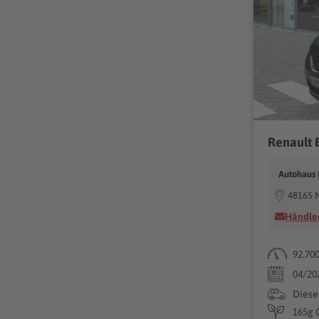
Autohaus
48165 
Händler
92.70
04/20
Diese
165g 