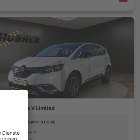
ault Espace V Limited
utohaus Hübner GmbH & Co. KG
09353 Oberlungwitz