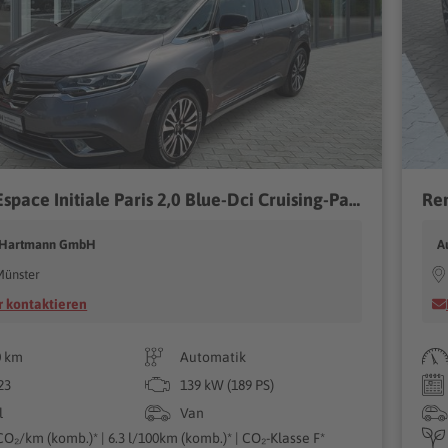
Renault Espace Initiale Paris 2,0 Blue-Dci Cruising-Pak.
 Hartmann GmbH
A
Münster
 kontaktieren
0 km
Automatik
23
139 kW (189 PS)
l
Van
CO₂/km (komb.)* | 6.3 l/100km (komb.)* | CO₂-Klasse F*