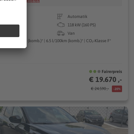
Händler kontaktieren
92.100 km
Automatik
10/2019
118 kW (160 PS)
Diesel
Van
171g CO₂/km (komb.)* | 6.5 l/100km (komb.)* | CO₂-Klasse F*
Fairerpreis
€ 19.670 ,-
€ 24.590 ,-
-20%