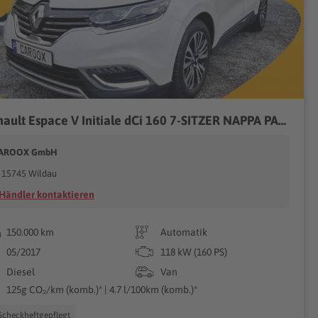
Renault Espace V Initiale dCi 160 7-SITZER NAPPA PANO
AROOX GmbH
15745 Wildau
Händler kontaktieren
150.000 km
Automatik
05/2017
118 kW (160 PS)
Diesel
Van
125g CO₂/km (komb.)* | 4.7 l/100km (komb.)*
Scheckheftgepflegt