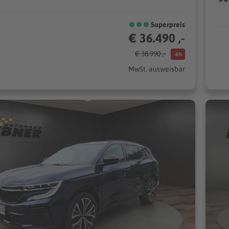
Superpreis
€ 36.490 ,-
€ 38.990 ,-
-6%
MwSt. ausweisbar