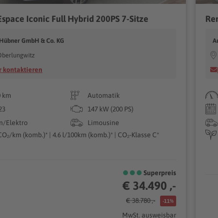
Espace Iconic Full Hybrid 200PS 7-Sitze
Ren
 Hübner GmbH & Co. KG
A
Oberlungwitz
 kontaktieren
0 km
Automatik
23
147 kW (200 PS)
n/Elektro
Limousine
CO₂/km (komb.)* | 4.6 l/100km (komb.)* | CO₂-Klasse C*
Superpreis
€ 34.490 ,-
€ 38.780 ,-
-11%
MwSt. ausweisbar