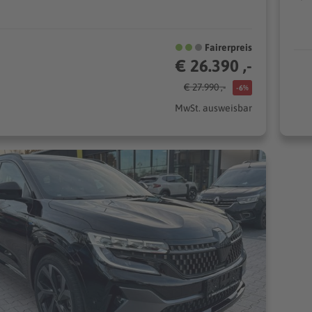
Fairerpreis
€ 26.390 ,-
€ 27.990 ,-
-6%
MwSt. ausweisbar