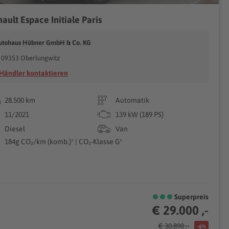
ault Espace Initiale Paris
utohaus Hübner GmbH & Co. KG
09353 Oberlungwitz
Händler kontaktieren
28.500 km
Automatik
11/2021
139 kW (189 PS)
Diesel
Van
184g CO₂/km (komb.)* | CO₂-Klasse G*
Superpreis
€ 29.000 ,-
€ 30.890 ,-
-6%