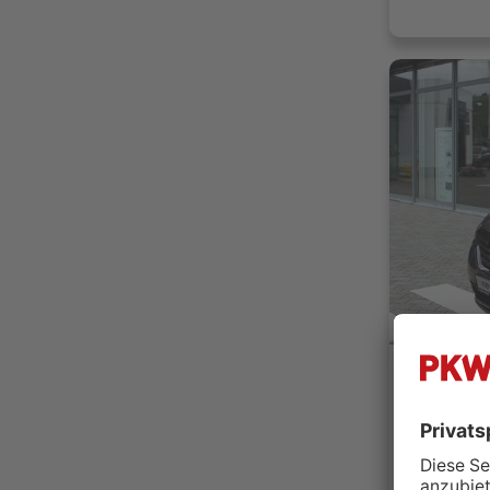
Autohaus
48432 