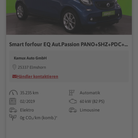
Smart forfour EQ Aut.Passion PANO+SHZ+PDC+TEMPO
Kamux Auto GmbH
25337 Elmshorn
Händler kontaktieren
35.235 km
Automatik
02/2019
60 kW (82 PS)
Elektro
Limousine
0g CO₂/km (komb.)*