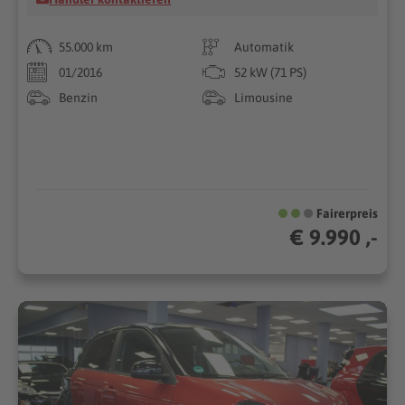
55.000 km
Automatik
01/2016
52 kW (71 PS)
Benzin
Limousine
Fairerpreis
€ 9.990 ,-