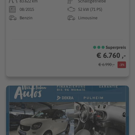
83.622 km
Schaltgetriebe
08/2015
52 kW (71 PS)
Benzin
Limousine
Superpreis
€ 6.760 ,-
€ 6.990 ,-
-3%