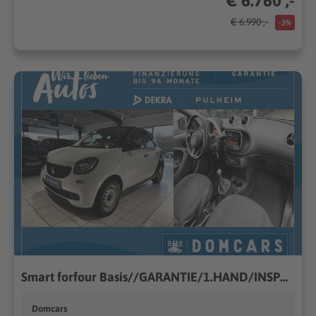
€ 6.760 ,-
€ 6.990 ,-
-3%
Smart forfour Basis//GARANTIE/1.HAND/INSPEKTION NEU//
Domcars