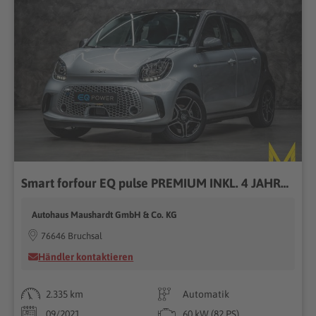
Smart forfour EQ pulse PREMIUM INKL. 4 JAHRE CERTIFIED...
Autohaus Maushardt GmbH & Co. KG
76646 Bruchsal
Händler kontaktieren
2.335 km
Automatik
09/2021
60 kW (82 PS)