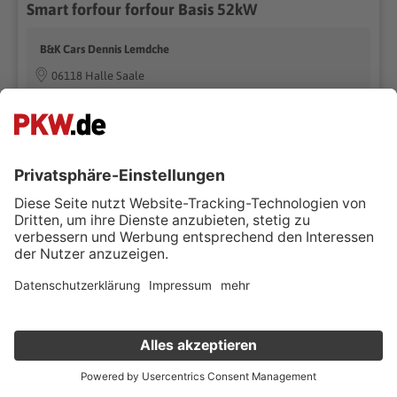
Smart forfour forfour Basis 52kW
B&K Cars Dennis Lemdche
06118 Halle Saale
Händler kontaktieren
55.635 km
Schaltgetriebe
12/2017
52 kW (71 PS)
Benzin
Kleinwagen
118g CO₂/km (komb.)* | 5.2 l/100km (komb.)*
Fairerpreis
€ 7.499 ,-
€ 7.999 ,-
-6%
Verkauf deinen Gebrauchten online
Kostenlose Fahrzeugbewertung
in nur 1 Minute