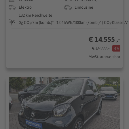
Elektro
Limousine
132 km Reichweite
0g CO₂/km (komb.)* | 12.4 kWh/100km (komb.)* | CO₂-Klasse A*
€ 14.555 ,-
€ 14.999 ,-
-3%
MwSt. ausweisbar