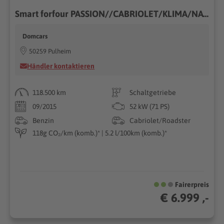
Smart forfour PASSION//CABRIOLET/KLIMA/NAVI/GARANTIE//
Domcars
50259 Pulheim
Händler kontaktieren
118.500 km
Schaltgetriebe
09/2015
52 kW (71 PS)
Benzin
Cabriolet/Roadster
118g CO₂/km (komb.)* | 5.2 l/100km (komb.)*
Fairerpreis
€ 6.999 ,-