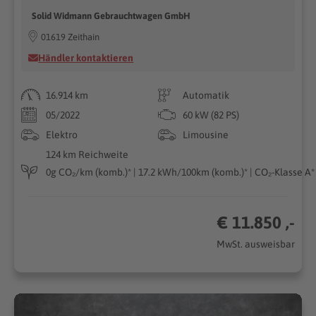
Solid Widmann Gebrauchtwagen GmbH
01619 Zeithain
Händler kontaktieren
16.914 km
Automatik
05/2022
60 kW (82 PS)
Elektro
Limousine
124 km Reichweite
0g CO₂/km (komb.)* | 17.2 kWh/100km (komb.)* | CO₂-Klasse A*
€ 11.850 ,-
MwSt. ausweisbar