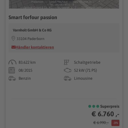
Smart forfour passion
Varnholt GmbH & Co KG
33104 Paderborn
Händler kontaktieren
83.622 km
Schaltgetriebe
08/2015
52 kW (71 PS)
Benzin
Limousine
Superpreis
€ 6.760 ,-
€ 6.990 ,-
-3%