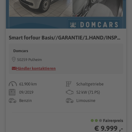
Smart forfour Basis//GARANTIE/1.HAND/INSPEKTION NEU//
Domcars
50259 Pulheim
Händler kontaktieren
61.900 km
Schaltgetriebe
09/2019
52 kW (71 PS)
Benzin
Limousine
Fairerpreis
€ 9.999 ,-