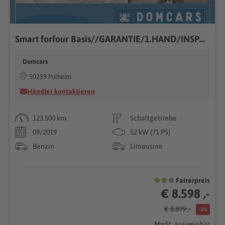
Smart forfour Basis//GARANTIE/1.HAND/INSPEKTION NEU//
Domcars
50259 Pulheim
Händler kontaktieren
123.500 km
Schaltgetriebe
09/2019
52 kW (71 PS)
Benzin
Limousine
Fairerpreis
€ 8.598 ,-
€ 8.899 ,-
-3%
MwSt. ausweisbar