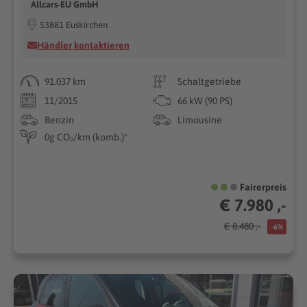
Allcars-EU GmbH
53881 Euskirchen
Händler kontaktieren
91.037 km
Schaltgetriebe
11/2015
66 kW (90 PS)
Benzin
Limousine
0g CO₂/km (komb.)*
Fairerpreis
€ 7.980 ,-
€ 8.480 ,-
-6%