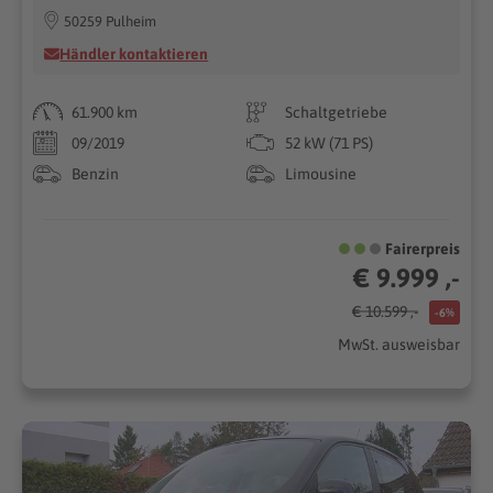
50259 Pulheim
Händler kontaktieren
61.900 km
Schaltgetriebe
09/2019
52 kW (71 PS)
Benzin
Limousine
Fairerpreis
€ 9.999 ,-
€ 10.599 ,-
-6%
MwSt. ausweisbar