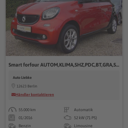
Smart forfour AUTOM,KLIMA,SHZ,PDC,BT,GRA,SMART-SH!!!
Auto Liebke
12623 Berlin
Händler kontaktieren
55.000 km
Automatik
01/2016
52 kW (71 PS)
Benzin
Limousine