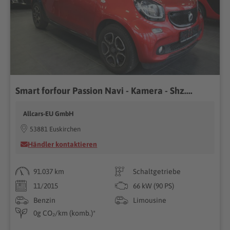
Smart forfour Passion Navi - Kamera - Shz....
Allcars-EU GmbH
53881 Euskirchen
Händler kontaktieren
91.037 km
Schaltgetriebe
11/2015
66 kW (90 PS)
Benzin
Limousine
0g CO₂/km (komb.)*