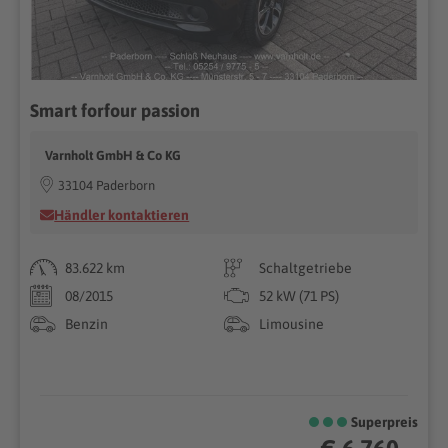
Smart forfour passion
Varnholt GmbH & Co KG
33104 Paderborn
Händler kontaktieren
83.622 km
Schaltgetriebe
08/2015
52 kW (71 PS)
Benzin
Limousine
Superpreis