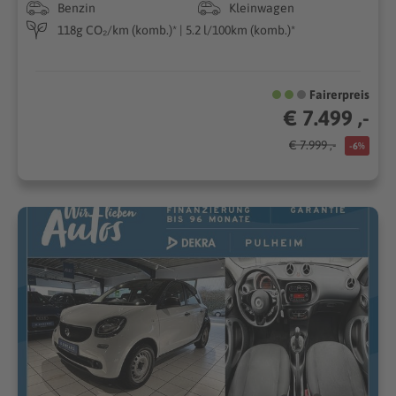
Benzin
Kleinwagen
118g CO₂/km (komb.)* | 5.2 l/100km (komb.)*
Fairerpreis
€ 7.499 ,-
€ 7.999 ,-
-6%