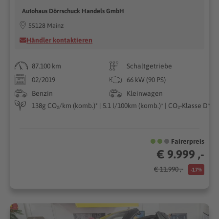
Autohaus Dörrschuck Handels GmbH
55128 Mainz
Händler kontaktieren
87.100 km
Schaltgetriebe
02/2019
66 kW (90 PS)
Benzin
Kleinwagen
138g CO₂/km (komb.)* | 5.1 l/100km (komb.)* | CO₂-Klasse D*
Fairerpreis
€ 9.999 ,-
€ 11.990 ,-
-17%