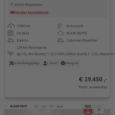
82293 Mittelstetten
Händler kontaktieren
7.900 km
Automatik
03/2024
60 kW (82 PS)
Elektro
Cabriolet/Roadster
129 km Reichweite
0g CO₂/km (komb.)* | 16.3 kWh/100km (komb.)* | CO₂-Klasse A*
Scheckheftgepflegt
1. Hand
Wenig km
€ 19.450 ,-
MwSt. ausweisbar