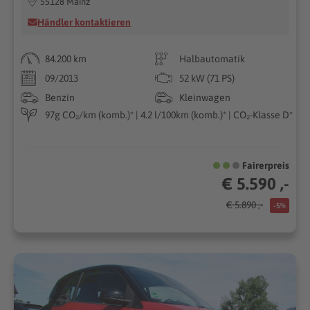
55128 Mainz
Händler kontaktieren
84.200 km
Halbautomatik
09/2013
52 kW (71 PS)
Benzin
Kleinwagen
97g CO₂/km (komb.)* | 4.2 l/100km (komb.)* | CO₂-Klasse D*
Fairerpreis
€ 5.590 ,-
€ 5.890 ,-
-5%