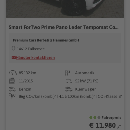
Smart ForTwo Prime Pano Leder Tempomat Cool & Media-Paket...
Premium Cars Berbati & Hammes GmbH
14612 Falkensee
Händler kontaktieren
85.132 km
Automatik
11/2015
52 kW (71 PS)
Benzin
Kleinwagen
86g CO₂/km (komb.)* | 4.1 l/100km (komb.)* | CO₂-Klasse B*
Fairerpreis
€ 11.980 ,-