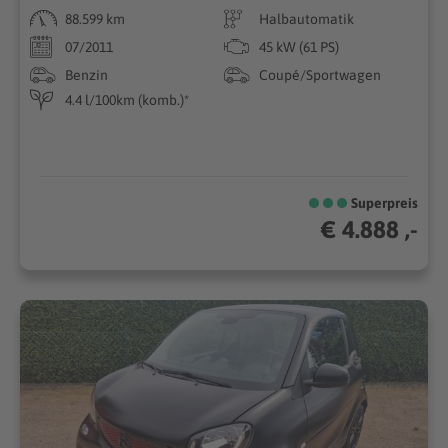
88.599 km
Halbautomatik
07/2011
45 kW (61 PS)
Benzin
Coupé/Sportwagen
4.4 l/100km (komb.)*
Superpreis
€ 4.888 ,-