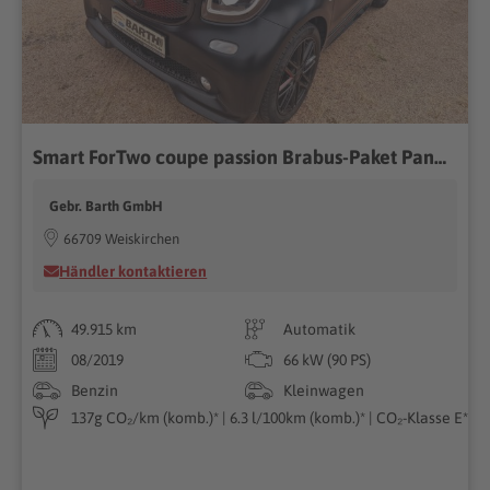
Smart ForTwo coupe passion Brabus-Paket Panorama Navi
Gebr. Barth GmbH
66709 Weiskirchen
Händler kontaktieren
49.915 km
Automatik
08/2019
66 kW (90 PS)
Benzin
Kleinwagen
137g CO₂/km (komb.)* | 6.3 l/100km (komb.)* | CO₂-Klasse E*