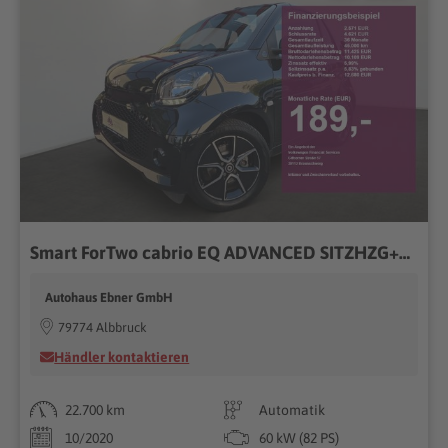
Smart ForTwo cabrio EQ ADVANCED SITZHZG+NAVI-APP+PDC+GRA+15
Autohaus Ebner GmbH
79774 Albbruck
Händler kontaktieren
22.700 km
Automatik
10/2020
60 kW (82 PS)