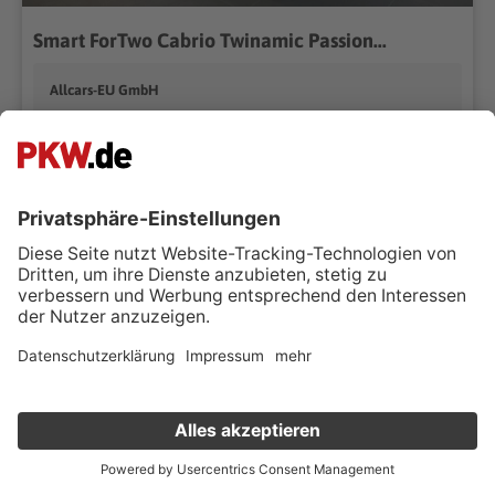
Smart ForTwo Cabrio Twinamic Passion...
Allcars-EU GmbH
53881 Euskirchen
Händler kontaktieren
61.500 km
Automatik
06/2018
66 kW (90 PS)
Benzin
Cabriolet/Roadster
0g CO₂/km (komb.)*
Fairerpreis
Verkauf deinen Gebrauchten online
€ 13.980 ,-
Kostenlose Fahrzeugbewertung
in nur 1 Minute