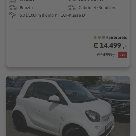
Benzin
Cabriolet/Roadster
5.0 l/100km (komb.)* | CO₂-Klasse D*
Fairerpreis
€ 14.499 ,-
€ 14.999 ,-
-3%