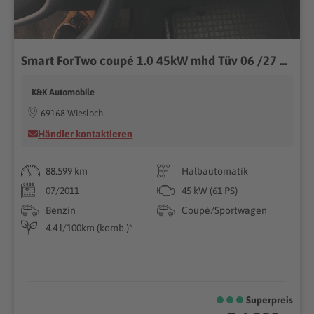
Smart ForTwo coupé 1.0 45kW mhd Tüv 06 /27 Schekheft
K&K Automobile
69168 Wiesloch
Händler kontaktieren
88.599 km
Halbautomatik
07/2011
45 kW (61 PS)
Benzin
Coupé/Sportwagen
4.4 l/100km (komb.)*
Superpreis