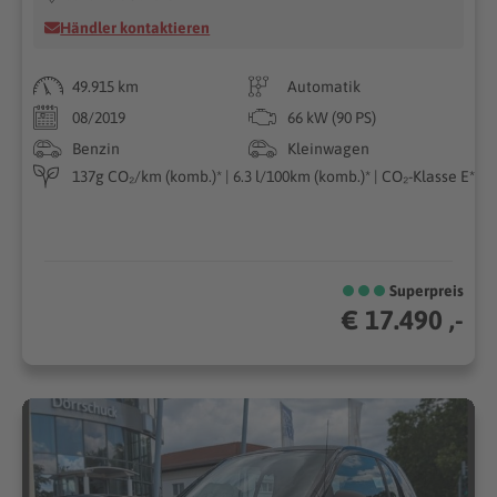
Händler kontaktieren
49.915 km
Automatik
08/2019
66 kW (90 PS)
Benzin
Kleinwagen
137g CO₂/km (komb.)* | 6.3 l/100km (komb.)* | CO₂-Klasse E*
Superpreis
€ 17.490 ,-