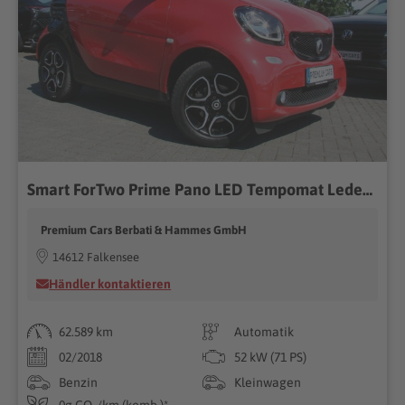
Smart ForTwo Prime Pano LED Tempomat Leder Kamera...
Premium Cars Berbati & Hammes GmbH
14612 Falkensee
Händler kontaktieren
62.589 km
Automatik
02/2018
52 kW (71 PS)
Benzin
Kleinwagen
0g CO₂/km (komb.)*