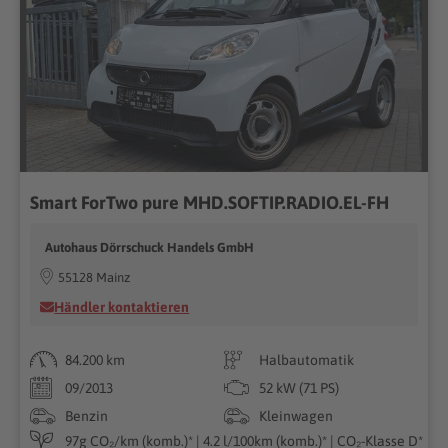
Smart ForTwo pure MHD.SOFTIP.RADIO.EL-FH
Autohaus Dörrschuck Handels GmbH
55128 Mainz
Händler kontaktieren
84.200 km
Halbautomatik
09/2013
52 kW (71 PS)
Benzin
Kleinwagen
97g CO₂/km (komb.)* | 4.2 l/100km (komb.)* | CO₂-Klasse D*