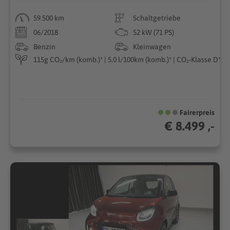
59.500 km
Schaltgetriebe
06/2018
52 kW (71 PS)
Benzin
Kleinwagen
115g CO₂/km (komb.)* | 5.0 l/100km (komb.)* | CO₂-Klasse D*
Fairerpreis
€ 8.499 ,-