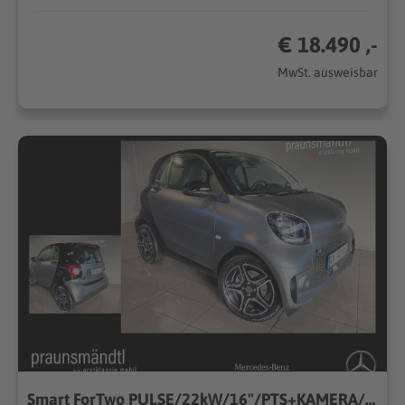
€ 18.490 ,-
MwSt. ausweisbar
Smart ForTwo PULSE/22kW/16"/PTS+KAMERA/SHZ/PANORAMA