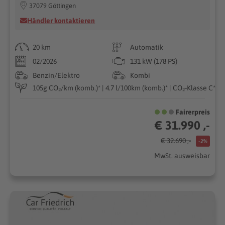
37079 Göttingen
Händler kontaktieren
20 km
Automatik
02/2026
131 kW (178 PS)
Benzin/Elektro
Kombi
105g CO₂/km (komb.)* | 4.7 l/100km (komb.)* | CO₂-Klasse C*
Fairerpreis
€ 31.990 ,-
€ 32.690 ,-
-2%
MwSt. ausweisbar