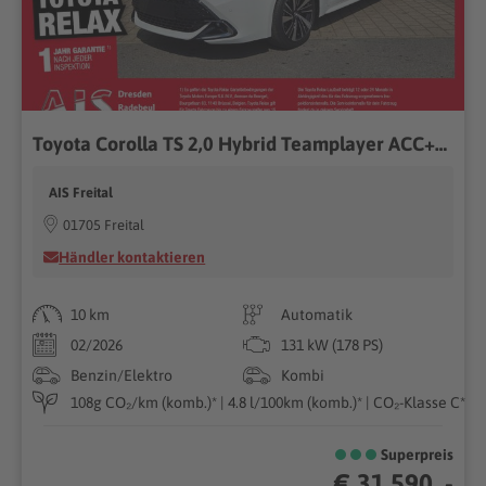
Toyota Corolla TS 2,0 Hybrid Teamplayer ACC+LED+Navi+LM
AIS Freital
01705 Freital
Händler kontaktieren
10 km
Automatik
02/2026
131 kW (178 PS)
Benzin/Elektro
Kombi
108g CO₂/km (komb.)* | 4.8 l/100km (komb.)* | CO₂-Klasse C*
Superpreis
€ 31.590 ,-