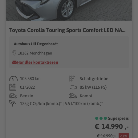
Toyota Corolla Touring Sports Comfort LED NAV KAMERA
Autohaus Ulf Degenhardt
18182 Mönchhagen
Händler kontaktieren
105.580 km
Schaltgetriebe
01/2022
85 kW (116 PS)
Benzin
Kombi
125g CO₂/km (komb.)* | 5.5 l/100km (komb.)*
Superpreis
€ 14.990 ,-
€ 16.990 ,-
-12%