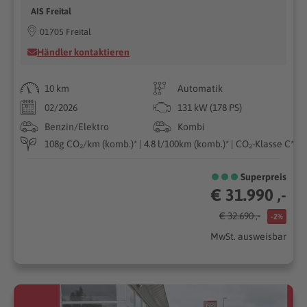
AIS Freital
01705 Freital
Händler kontaktieren
10 km
Automatik
02/2026
131 kW (178 PS)
Benzin/Elektro
Kombi
108g CO₂/km (komb.)* | 4.8 l/100km (komb.)* | CO₂-Klasse C*
Superpreis
€ 31.990 ,-
€ 32.690 ,-
-2%
MwSt. ausweisbar