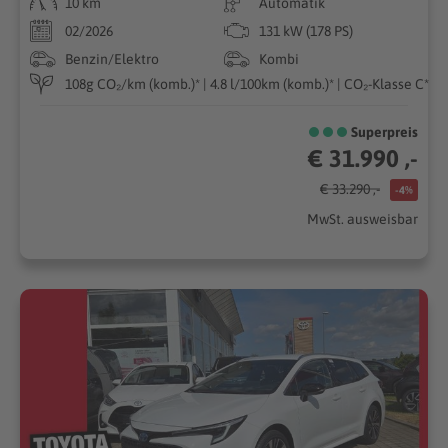
10 km
Automatik
02/2026
131 kW (178 PS)
Benzin/Elektro
Kombi
108g CO₂/km (komb.)* | 4.8 l/100km (komb.)* | CO₂-Klasse C*
Superpreis
€ 31.990 ,-
€ 33.290 ,-
-4%
MwSt. ausweisbar