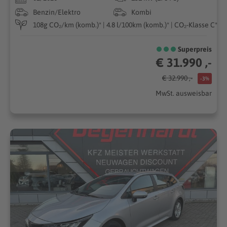
Benzin/Elektro
Kombi
108g CO₂/km (komb.)* | 4.8 l/100km (komb.)* | CO₂-Klasse C*
Superpreis
€ 31.990 ,-
€ 32.990 ,-
-3%
MwSt. ausweisbar