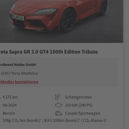
ota Supra GR 3.0 GT4 100th Edition Tribute
erdinand Nobbe GmbH
32457 Porta Westfalica
Händler kontaktieren
9.171 km
Schaltgetriebe
04/2024
250 kW (340 PS)
Benzin
Coupé/Sportwagen
198g CO₂/km (komb.)* | 8.8 l/100km (komb.)* | CO₂-Klasse G*