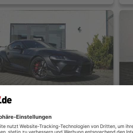
upra A90 Final Edition 441PS 1of300 SOFORT!
omobile GmbH
A
Düren
 kontaktieren