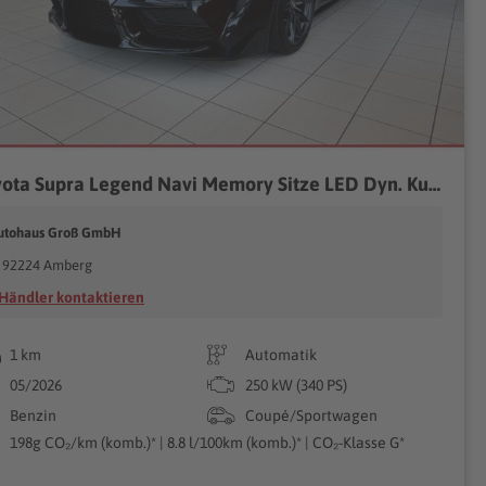
Toyota Supra Legend Navi Memory Sitze LED Dyn. Kurvenlicht Sper
utohaus Groß GmbH
92224 Amberg
Händler kontaktieren
1 km
Automatik
05/2026
250 kW (340 PS)
Benzin
Coupé/Sportwagen
198g CO₂/km (komb.)* | 8.8 l/100km (komb.)* | CO₂-Klasse G*