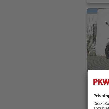
Toyota S
Kück Aut
52353 
Händler