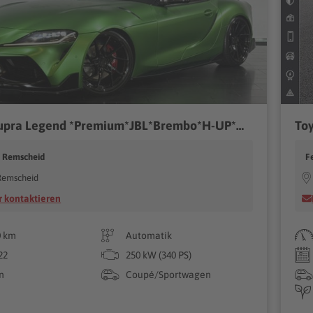
Toyota Supra Legend *Premium*JBL*Brembo*H-UP*OPTIK*
Toy
d Remscheid
F
Remscheid
 kontaktieren
0 km
Automatik
22
250 kW (340 PS)
n
Coupé/Sportwagen