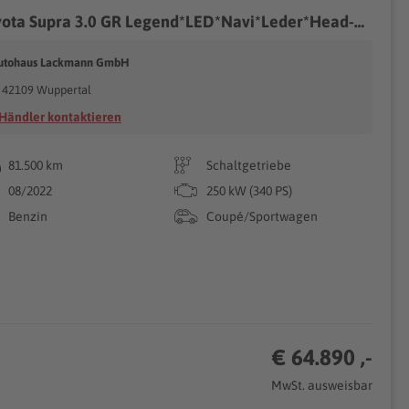
Toyota Supra 3.0 GR Legend*LED*Navi*Leder*Head-Up*
utohaus Lackmann GmbH
42109 Wuppertal
Händler kontaktieren
81.500 km
Schaltgetriebe
08/2022
250 kW (340 PS)
Benzin
Coupé/Sportwagen
€ 64.890 ,-
MwSt. ausweisbar