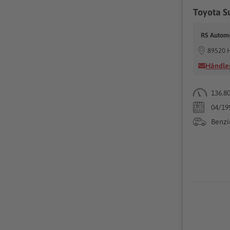
RS Autom
89520 
Händler
136.8
04/19
Benzi