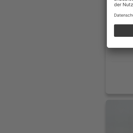
40 km
08/20
Benzi
204g 