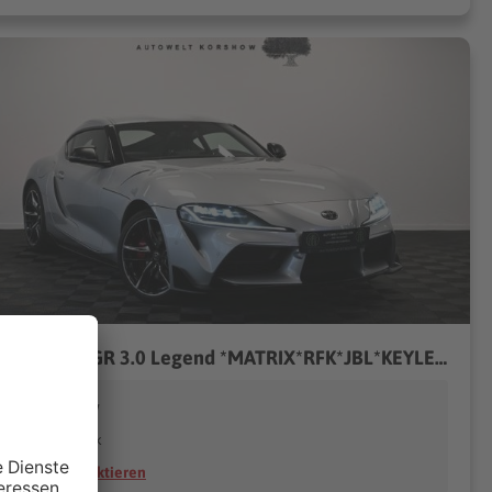
Toyota Supra GR 3.0 Legend *MATRIX*RFK*JBL*KEYLESS*HUD
utowelt Korshow
48369 Saerbeck
Händler kontaktieren