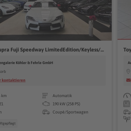
Toyota Supra Fuji Speedway LimitedEdition/Keyless/*365€
ngalerie Köhler & Fehrle GmbH
A
Korb
 kontaktieren
4 km
Automatik
21
190 kW (258 PS)
n
Coupé/Sportwagen
ftgepflegt