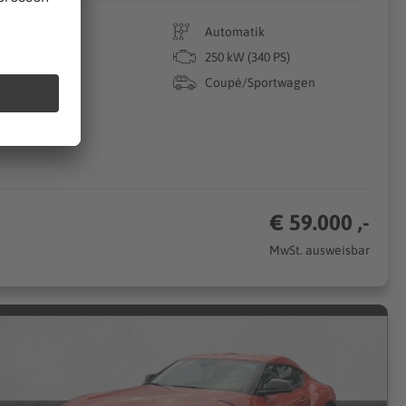
29.999 km
Automatik
04/2020
250 kW (340 PS)
Benzin
Coupé/Sportwagen
€ 59.000 ,-
MwSt. ausweisbar