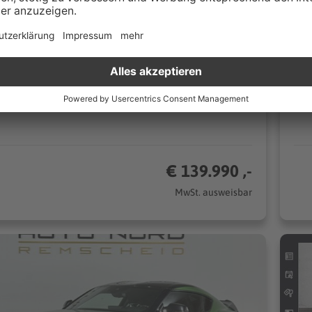
Schaltgetriebe
26
324 kW (441 PS)
n
Coupé/Sportwagen
CO₂/km (komb.)* | 9.0 l/100km (komb.)* | CO₂-Klasse G*
€ 139.990 ,-
MwSt. ausweisbar