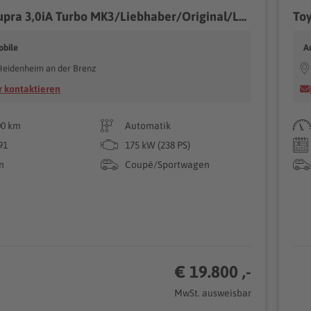
Toyota Supra 3,0iA Turbo MK3/Liebhaber/Original/Leder..
obile
A
Heidenheim an der Brenz
 kontaktieren
00 km
Automatik
91
175 kW (238 PS)
n
Coupé/Sportwagen
€ 19.800 ,-
MwSt. ausweisbar