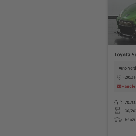
Auto Nor
42853 
Händler
70.20
06/20
Benzi