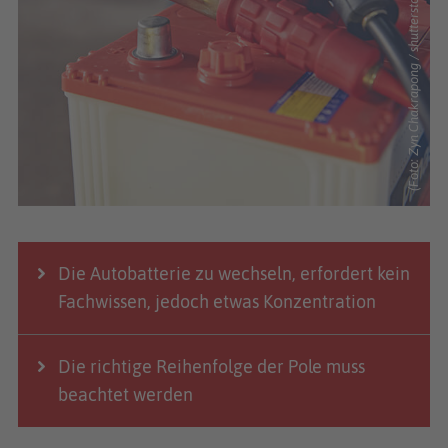
(Foto: Zyn Chakrapong / shutterstock.com)
Die Autobatterie zu wechseln, erfordert kein
Fachwissen, jedoch etwas Konzentration
Die richtige Reihenfolge der Pole muss
beachtet werden