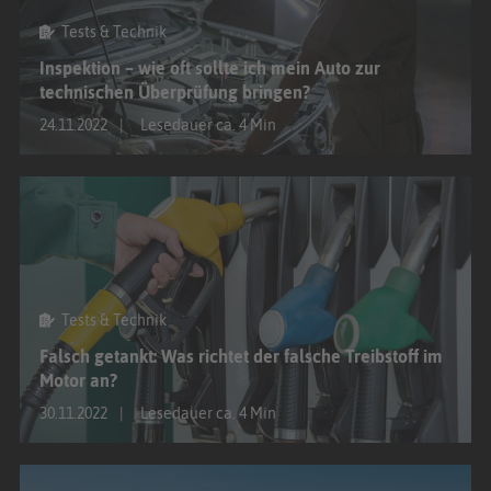
Tests & Technik
Inspektion – wie oft sollte ich mein Auto zur
technischen Überprüfung bringen?
24.11.2022
Lesedauer ca. 4 Min
Tests & Technik
Falsch getankt: Was richtet der falsche Treibstoff im
Motor an?
30.11.2022
Lesedauer ca. 4 Min