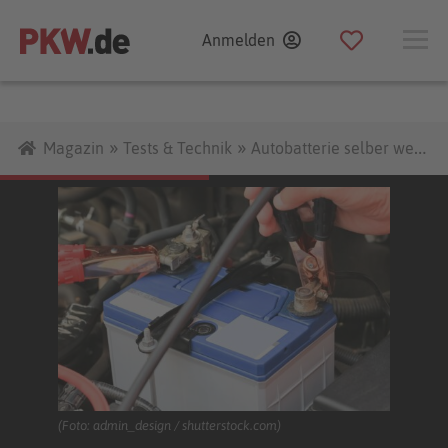
Zum
Anmelden
Inhalt
»
»
Magazin
Tests & Technik
Autobatterie selber wechseln
(Foto: admin_design / shutterstock.com)