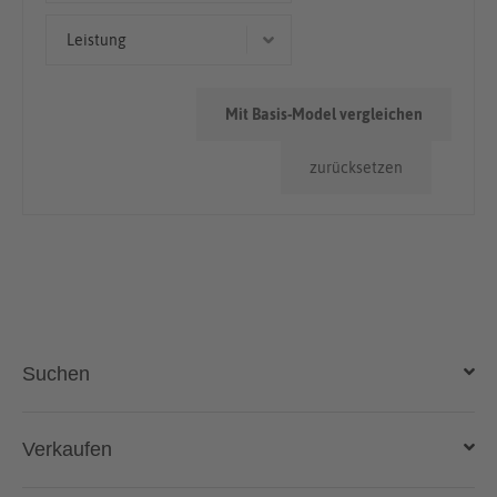
Kleinwagen
< 50.000km
Leistung
Limousine
50.000km - 100.000km
85 kW (116 PS)
> 100.000km
Mit Basis-Model vergleichen
90 kW (122 PS)
zurücksetzen
Suchen
Auto kaufen
Verkaufen
Gebraucht- und Neuwagen