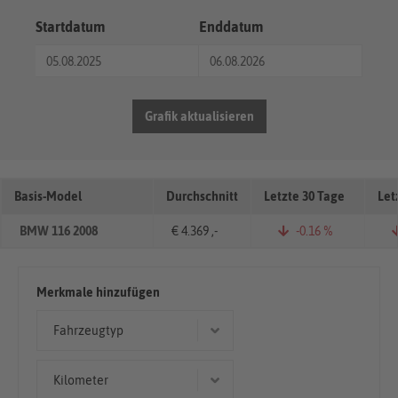
Startdatum
Enddatum
Grafik aktualisieren
Basis-Model
Durchschnitt
Letzte 30 Tage
Let
BMW 116 2008
€ 4.369 ,-
-0.16 %
Merkmale hinzufügen
Fahrzeugtyp
Coupé/Sportwagen
Kilometer