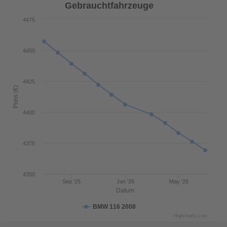
Gebrauchtfahrzeuge
4475
4450
4425
Preis (€)
4400
4375
4350
Sep '25
Jan '26
May '26
Datum
BMW 116 2008
Highcharts.com