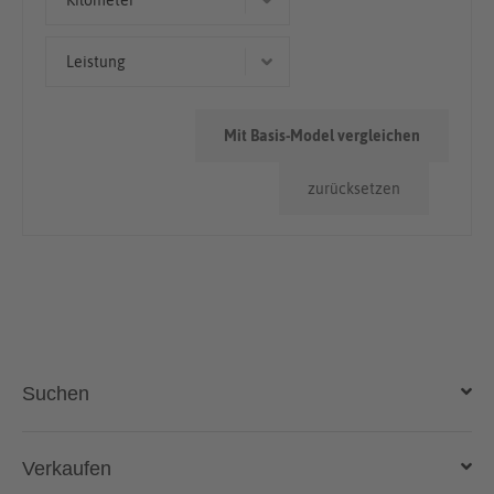
Kilometer
Kombi
> 100.000km
Leistung
85 kW (116 PS)
Mit Basis-Model vergleichen
75 kW (102 PS)
zurücksetzen
Suchen
Auto kaufen
Verkaufen
Gebraucht- und Neuwagen