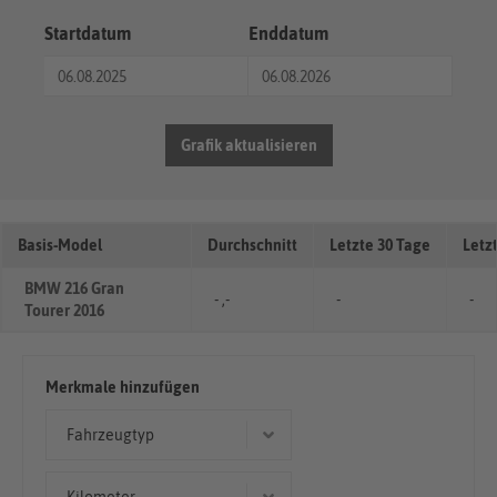
Startdatum
Enddatum
Grafik aktualisieren
Basis-Model
Durchschnitt
Letzte 30 Tage
Letz
BMW 216 Gran
- ,-
-
-
Tourer 2016
Merkmale hinzufügen
Fahrzeugtyp
Limousine