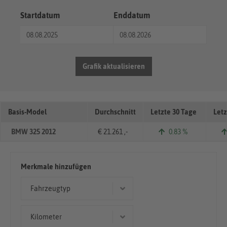
Startdatum
Enddatum
Grafik aktualisieren
Basis-Model
Durchschnitt
Letzte 30 Tage
Letz
BMW 325 2012
€ 21.261 ,-
0.83 %
Merkmale hinzufügen
Fahrzeugtyp
Coupé/Sportwagen
Kilometer