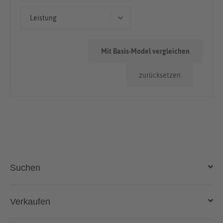
Cabriolet/Roadster
50.000km - 100.000km
Leistung
Kombi
> 100.000km
150 kW (204 PS)
Mit Basis-Model vergleichen
160 kW (218 PS)
zurücksetzen
Suchen
Auto kaufen
Verkaufen
Gebraucht- und Neuwagen