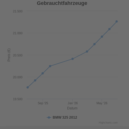
Gebrauchtfahrzeuge
21.500
21.000
Preis (€)
20.500
20.000
19.500
Sep '25
Jan '26
May '26
Datum
BMW 325 2012
Highcharts.com