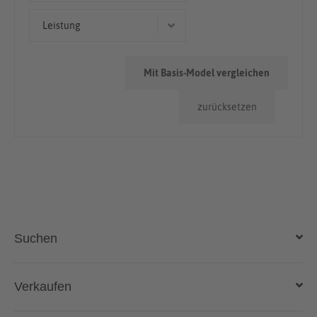
Kombi
50.000km - 100.000km
Leistung
> 100.000km
160 kW (218 PS)
Mit Basis-Model vergleichen
190 kW (258 PS)
zurücksetzen
170 kW (231 PS)
Suchen
Auto kaufen
Verkaufen
Gebraucht- und Neuwagen