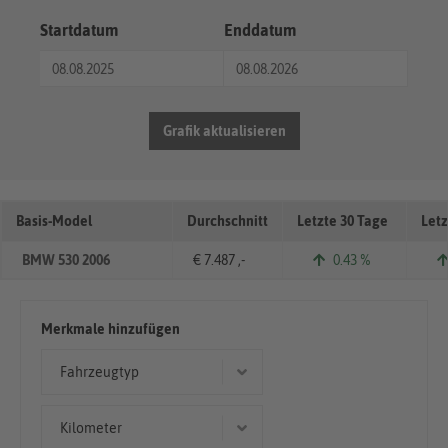
Startdatum
Enddatum
Grafik aktualisieren
Basis-Model
Durchschnitt
Letzte 30 Tage
Letz
BMW 530 2006
€ 7.487 ,-
0.43 %
Merkmale hinzufügen
Fahrzeugtyp
Limousine
Kilometer