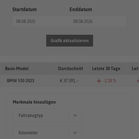
Startdatum
Enddatum
Grafik aktualisieren
Basis-Model
Durchschnitt
Letzte 30 Tage
Let
BMW 530 2023
€ 37.391 ,-
-2.18 %
Merkmale hinzufügen
Fahrzeugtyp
Limousine
Kilometer