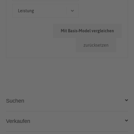
Kombi
< 50.000km
Leistung
> 100.000km
185 kW (252 PS)
50.000km - 100.000km
Mit Basis-Model vergleichen
135 kW (184 PS)
zurücksetzen
215 kW (292 PS)
180 kW (245 PS)
210 kW (286 PS)
Suchen
Auto kaufen
Verkaufen
Gebraucht- und Neuwagen