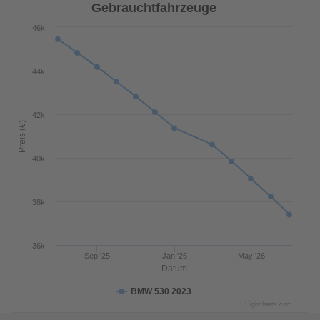
Gebrauchtfahrzeuge
46k
44k
42k
Preis (€)
40k
38k
36k
Sep '25
Jan '26
May '26
Datum
BMW 530 2023
Highcharts.com