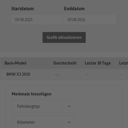
Startdatum
Enddatum
Grafik aktualisieren
Basis-Model
Durchschnitt
Letzte 30 Tage
Letz
BMW X3 2010
- ,-
-
-
Merkmale hinzufügen
Fahrzeugtyp
Limousine
Kilometer