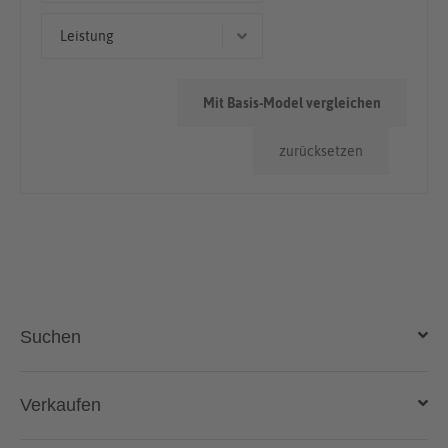
Geländewagen/SUV
> 100.000km
Leistung
160 kW (218 PS)
Mit Basis-Model vergleichen
105 kW (143 PS)
zurücksetzen
110 kW (150 PS)
130 kW (177 PS)
Suchen
Auto kaufen
Verkaufen
Gebraucht- und Neuwagen