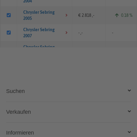
2004
Chrysler Sebring
€ 2.818 ,-
0.18 %
2005
Chrysler Sebring
- ,-
-
2007
Chrysler Sebring
€ 5.281 ,-
0.61 %
2008
Chrysler Sebring
€ 2.493 ,-
-2.81 %
2009
Chrysler Sebring 2010
- ,-
-
Suchen
Auto kaufen
Verkaufen
Gebraucht- und Neuwagen
Auto verkaufen
Informieren
Auto online kaufen