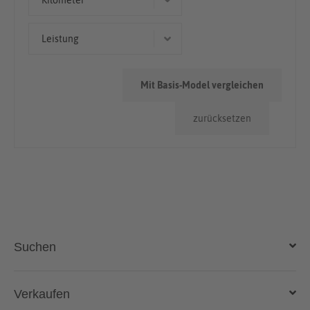
Kilometer
> 100.000km
Leistung
103 kW (140 PS)
Mit Basis-Model vergleichen
115 kW (156 PS)
zurücksetzen
Suchen
Auto kaufen
Verkaufen
Gebraucht- und Neuwagen