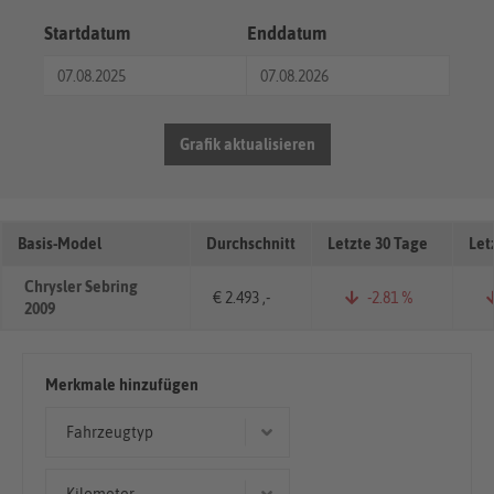
Startdatum
Enddatum
Grafik aktualisieren
Basis-Model
Durchschnitt
Letzte 30 Tage
Let
Chrysler Sebring
€ 2.493 ,-
-2.81 %
2009
Merkmale hinzufügen
Fahrzeugtyp
Limousine