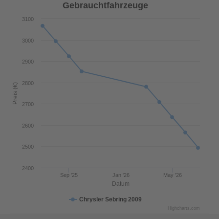
Gebrauchtfahrzeuge
3100
3000
2900
2800
Preis (€)
2700
2600
2500
2400
Sep '25
Jan '26
May '26
Datum
Chrysler Sebring 2009
Highcharts.com