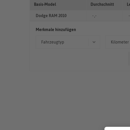
Basis-Model
Durchschnitt
L
Dodge RAM 2010
- ,-
-
Merkmale hinzufügen
Fahrzeugtyp
Kilometer
Geländewagen/SUV
> 10