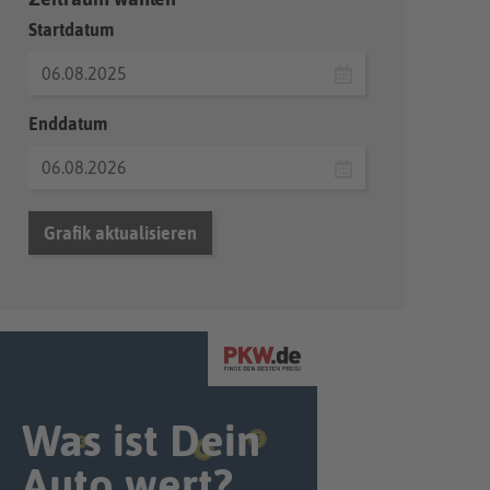
Startdatum
Enddatum
Grafik aktualisieren
Was ist Dein
Auto wert?