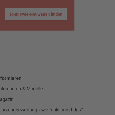
so-gut-wie-Neuwagen finden
nformieren
utomarken & Modelle
agazin
ahrzeugbewertung - wie funktioniert das?