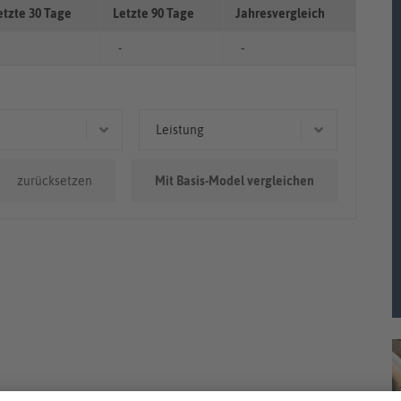
etzte 30 Tage
Letzte 90 Tage
Jahresvergleich
-
-
Leistung
0.000km
291 kW (396 PS)
zurücksetzen
Mit Basis-Model vergleichen