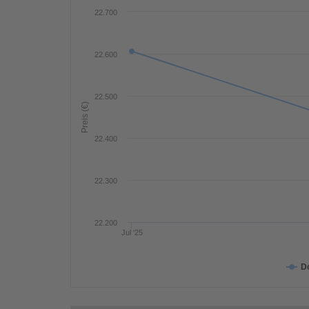
22.700
22.600
22.500
Preis (€)
22.400
22.300
22.200
Jul '25
D