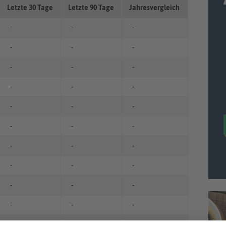
Letzte 30 Tage
Letzte 90 Tage
Jahresvergleich
-
-
-
-
-
-
-
-
-
-
-
-
-
-
-
-
-
-
-
-
-
-
-
-
-
-
-
-
-
-
-
-
-