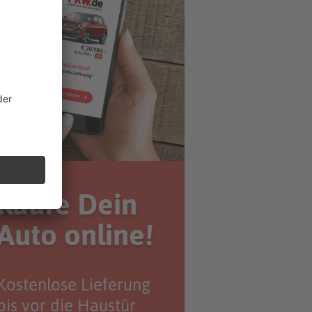
Kaufe Dein
Auto online!
Kostenlose Lieferung
bis vor die Haustür