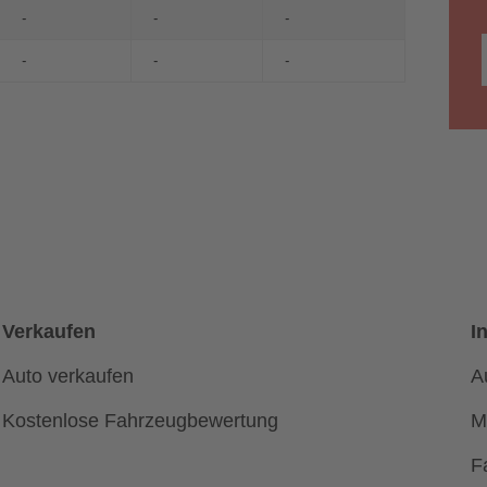
-
-
-
-
-
-
Verkaufen
I
Auto verkaufen
A
Kostenlose Fahrzeugbewertung
M
F