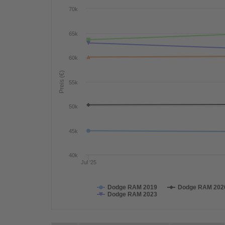
70k
65k
60k
Preis (€)
55k
50k
45k
40k
Jul '25
Dodge RAM 2019
Dodge RAM 202
Dodge RAM 2023