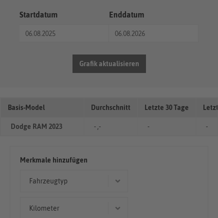
Startdatum
Enddatum
Grafik aktualisieren
Basis-Model
Durchschnitt
Letzte 30 Tage
Letz
Dodge RAM 2023
- ,-
-
-
Merkmale hinzufügen
Fahrzeugtyp
Geländewagen/SUV
Kilometer