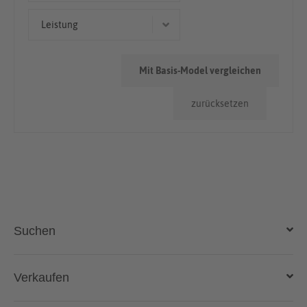
< 50.000km
Leistung
276 kW (375 PS)
Mit Basis-Model vergleichen
295 kW (401 PS)
zurücksetzen
Suchen
Auto kaufen
Verkaufen
Gebraucht- und Neuwagen