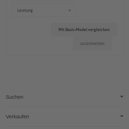
Limousine
< 50.000km
Leistung
50.000km - 100.000km
191 kW (260 PS)
> 100.000km
Mit Basis-Model vergleichen
85 kW (116 PS)
zurücksetzen
136 kW (185 PS)
110 kW (150 PS)
77 kW (105 PS)
Suchen
Auto kaufen
Verkaufen
Gebraucht- und Neuwagen