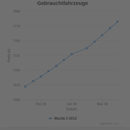
Gebrauchtfahrzeuge
7800
7775
7750
Preis (€)
7725
7700
7675
7650
Sep '25
Jan '26
May '26
Datum
Mazda 3 2012
Highcharts.com