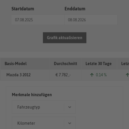
Startdatum
Enddatum
Grafik aktualisieren
Basis-Model
Durchschnitt
Letzte 30 Tage
Letz
Mazda 3 2012
€ 7.782 ,-
0.14 %
Merkmale hinzufügen
Fahrzeugtyp
Kleinwagen
Kilometer