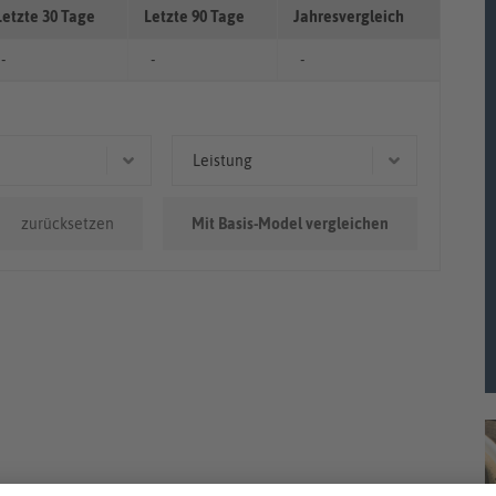
Letzte 30 Tage
Letzte 90 Tage
Jahresvergleich
-
-
-
Leistung
0km - 100.000km
103 kW (140 PS)
zurücksetzen
Mit Basis-Model vergleichen
0.000km
110 kW (150 PS)
86 kW (117 PS)