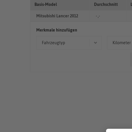
Basis-Model
Durchschnitt
Mitsubishi Lancer 2012
- ,-
Merkmale hinzufügen
Fahrzeugtyp
Kilometer
Limousine
50.00
> 10