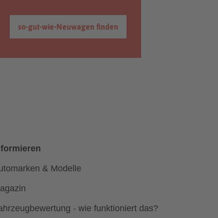
so-gut-wie-Neuwagen finden
nformieren
utomarken & Modelle
agazin
ahrzeugbewertung - wie funktioniert das?