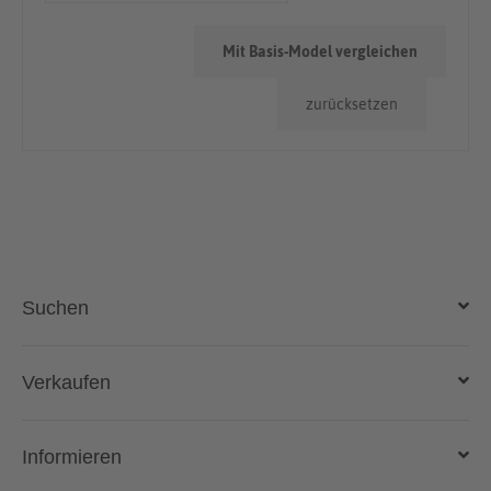
40 kW (54 PS)
Mit Basis-Model vergleichen
55 kW (75 PS)
zurücksetzen
Suchen
Auto kaufen
Verkaufen
Gebraucht- und Neuwagen
Auto verkaufen
Informieren
Auto online kaufen