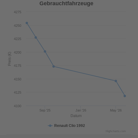
Gebrauchtfahrzeuge
4275
4250
4225
4200
Preis (€)
4175
4150
4125
4100
Sep '25
Jan '26
May '26
Datum
Renault Clio 1992
Highcharts.com