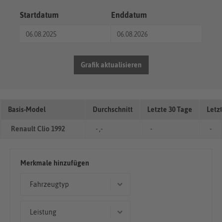
Startdatum
Enddatum
Grafik aktualisieren
Basis-Model
Durchschnitt
Letzte 30 Tage
Letz
Renault Clio 1992
- ,-
-
-
Merkmale hinzufügen
Fahrzeugtyp
Limousine
Leistung