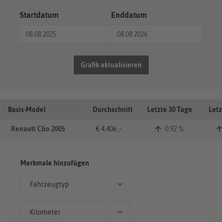
Startdatum
Enddatum
Grafik aktualisieren
Basis-Model
Durchschnitt
Letzte 30 Tage
Letz
Renault Clio 2005
€ 4.406 ,-
0.92 %
Merkmale hinzufügen
Fahrzeugtyp
Limousine
Kilometer