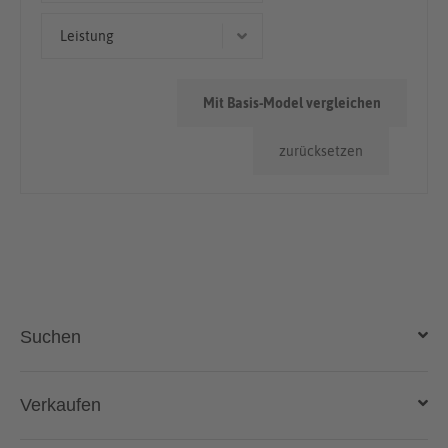
Kleinwagen
50.000km - 100.000km
Leistung
> 100.000km
72 kW (98 PS)
Mit Basis-Model vergleichen
65 kW (88 PS)
zurücksetzen
43 kW (58 PS)
55 kW (75 PS)
Suchen
Auto kaufen
Verkaufen
Gebraucht- und Neuwagen