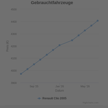
Gebrauchtfahrzeuge
4500
4400
4300
Preis (€)
4200
4100
4000
3900
Sep '25
Jan '26
May '26
Datum
Renault Clio 2005
Highcharts.com