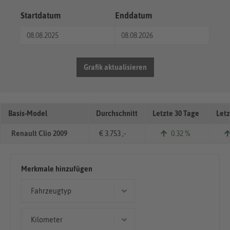
Startdatum
Enddatum
Grafik aktualisieren
Basis-Model
Durchschnitt
Letzte 30 Tage
Letz
Renault Clio 2009
€ 3.753 ,-
0.32 %
Merkmale hinzufügen
Fahrzeugtyp
Limousine
Kilometer