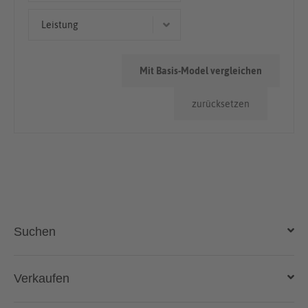
Kleinwagen
< 50.000km
Leistung
Kombi
50.000km - 100.000km
63 kW (86 PS)
> 100.000km
Mit Basis-Model vergleichen
50 kW (68 PS)
zurücksetzen
43 kW (58 PS)
74 kW (101 PS)
55 kW (75 PS)
Suchen
Auto kaufen
Verkaufen
Gebraucht- und Neuwagen