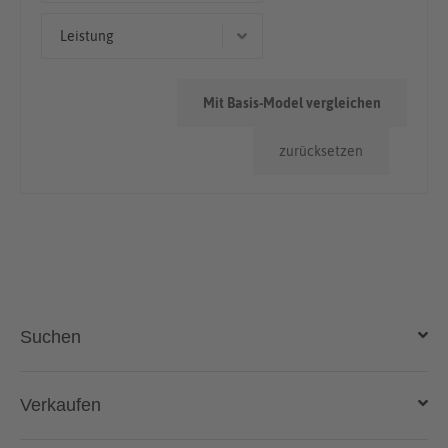
Limousine
> 100.000km
Leistung
Kleinwagen
< 50.000km
56 kW (76 PS)
50.000km - 100.000km
Mit Basis-Model vergleichen
66 kW (90 PS)
zurücksetzen
53 kW (72 PS)
96 kW (131 PS)
74 kW (101 PS)
Suchen
Auto kaufen
Verkaufen
Gebraucht- und Neuwagen