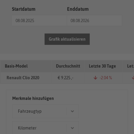
Startdatum
Enddatum
Grafik aktualisieren
Basis-Model
Durchschnitt
Letzte 30 Tage
Let
Renault Clio 2020
€ 9.225 ,-
-2.04 %
Merkmale hinzufügen
Fahrzeugtyp
Kombi
Kilometer