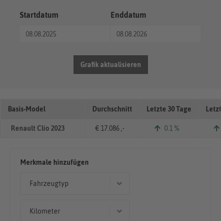
Startdatum
Enddatum
Grafik aktualisieren
Basis-Model
Durchschnitt
Letzte 30 Tage
Letz
Renault Clio 2023
€ 17.086 ,-
0.1 %
Merkmale hinzufügen
Fahrzeugtyp
Kleinwagen
Kilometer