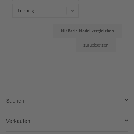
Limousine
50.000km - 100.000km
Leistung
< 50.000km
69 kW (94 PS)
Mit Basis-Model vergleichen
74 kW (101 PS)
zurücksetzen
103 kW (140 PS)
49 kW (67 PS)
67 kW (91 PS)
Suchen
Auto kaufen
Verkaufen
Gebraucht- und Neuwagen