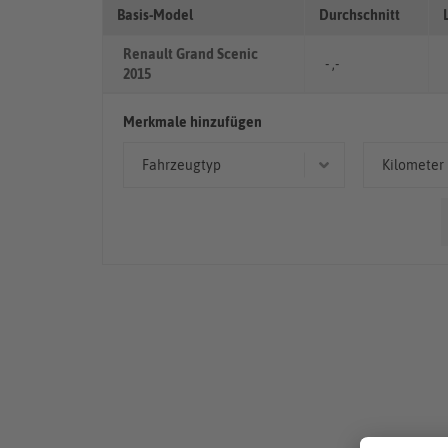
Basis-Model
Durchschnitt
Renault Grand Scenic
- ,-
2015
Merkmale hinzufügen
Fahrzeugtyp
Kilometer
Kombi
> 10
Limousine