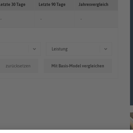
Letzte 30 Tage
Letzte 90 Tage
Jahresvergleich
-
-
-
Leistung
0.000km
81 kW (110 PS)
zurücksetzen
Mit Basis-Model vergleichen
97 kW (132 PS)