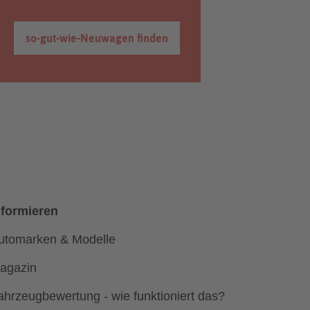
so-gut-wie-Neuwagen finden
nformieren
utomarken & Modelle
agazin
ahrzeugbewertung - wie funktioniert das?