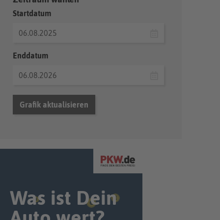
Startdatum
Enddatum
Grafik aktualisieren
Was ist Dein
Auto wert?