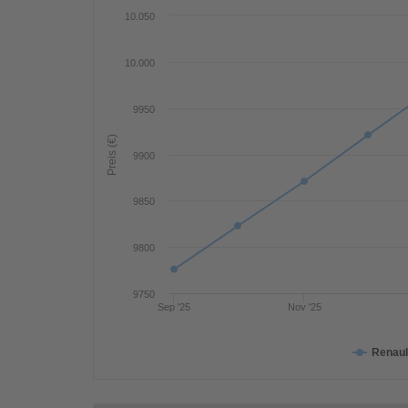
10.050
10.000
9950
Preis (€)
9900
9850
9800
9750
Sep '25
Nov '25
Renaul