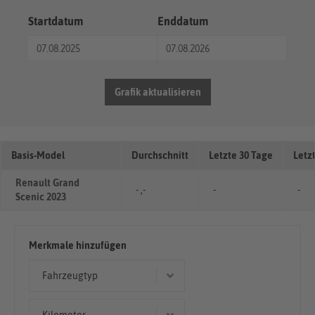
Startdatum
Enddatum
Grafik aktualisieren
Basis-Model
Durchschnitt
Letzte 30 Tage
Letz
Renault Grand
- ,-
-
-
Scenic 2023
Merkmale hinzufügen
Fahrzeugtyp
Van