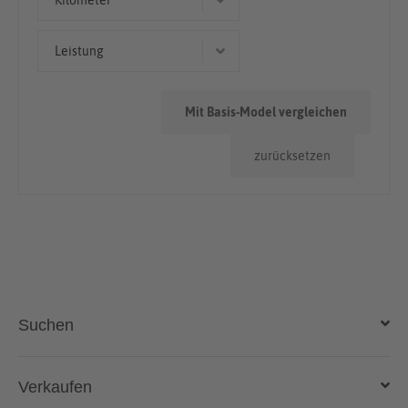
Kilometer
< 50.000km
Leistung
116 kW (158 PS)
Mit Basis-Model vergleichen
zurücksetzen
Suchen
Auto kaufen
Verkaufen
Gebraucht- und Neuwagen