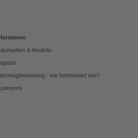
nformieren
utomarken & Modelle
agazin
ahrzeugbewertung - wie funktioniert das?
uperpreis