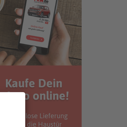
Kaufe Dein
Auto online!
Kostenlose Lieferung
bis vor die Haustür