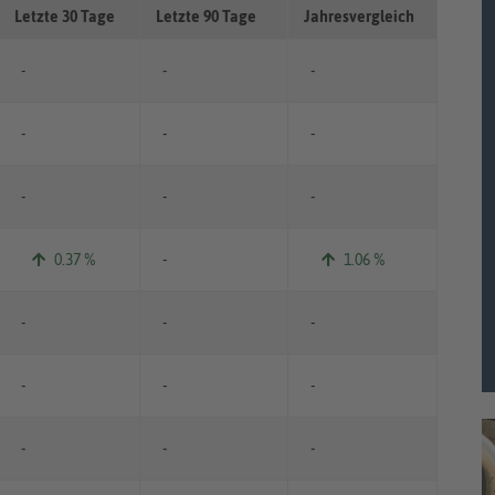
Letzte 30 Tage
Letzte 90 Tage
Jahresvergleich
-
-
-
-
-
-
-
-
-
0.37 %
-
1.06 %
-
-
-
-
-
-
-
-
-