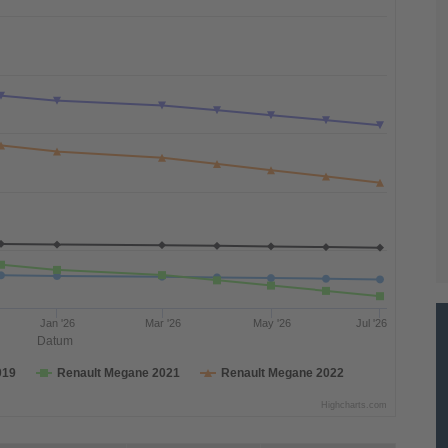
Jan '26
Mar '26
May '26
Jul '26
Datum
019
Renault Megane 2021
Renault Megane 2022
Highcharts.com