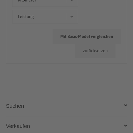
Kilometer
50.000km - 100.000km
Leistung
> 100.000km
66 kW (90 PS)
Mit Basis-Model vergleichen
zurücksetzen
Suchen
Auto kaufen
Verkaufen
Gebraucht- und Neuwagen