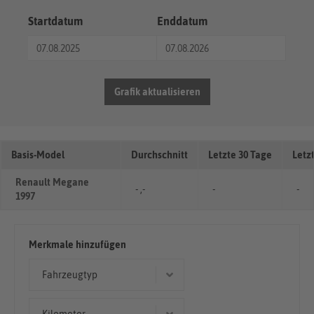
Startdatum
Enddatum
Grafik aktualisieren
Basis-Model
Durchschnitt
Letzte 30 Tage
Letz
Renault Megane
- ,-
-
-
1997
Merkmale hinzufügen
Fahrzeugtyp
Cabriolet/Roadster