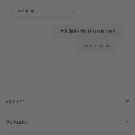
Limousine
< 50.000km
Leistung
50.000km - 100.000km
103 kW (140 PS)
> 100.000km
Mit Basis-Model vergleichen
75 kW (102 PS)
zurücksetzen
77 kW (105 PS)
118 kW (160 PS)
92 kW (125 PS)
Suchen
Auto kaufen
Verkaufen
Gebraucht- und Neuwagen