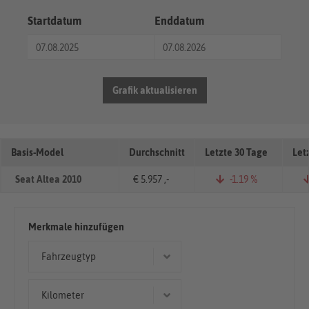
Startdatum
Enddatum
Grafik aktualisieren
Basis-Model
Durchschnitt
Letzte 30 Tage
Let
Seat Altea 2010
€ 5.957 ,-
-1.19 %
Merkmale hinzufügen
Fahrzeugtyp
Kombi
Kilometer