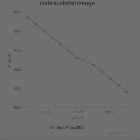
Gebrauchtfahrzeuge
6800
6600
6400
Preis (€)
6200
6000
5800
Sep '25
Jan '26
May '26
Datum
Seat Altea 2010
Highcharts.com