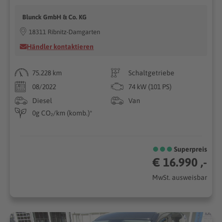
Blunck GmbH & Co. KG
18311 Ribnitz-Damgarten
Händler kontaktieren
75.228 km
Schaltgetriebe
08/2022
74 kW (101 PS)
Diesel
Van
0g CO₂/km (komb.)*
Superpreis
€ 16.990 ,-
MwSt. ausweisbar