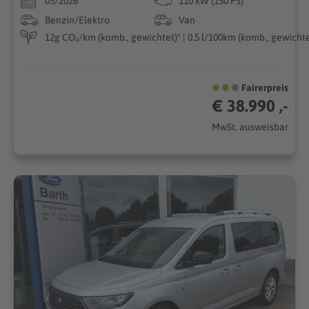
05/2026
110 kW (150 PS)
Benzin/Elektro
Van
12g CO₂/km (komb., gewichtet)* | 0.5 l/100km (komb., gewichtet
Fairerpreis
€ 38.990 ,-
MwSt. ausweisbar