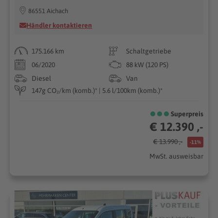
86551 Aichach
Händler kontaktieren
175.166 km
Schaltgetriebe
06/2020
88 kW (120 PS)
Diesel
Van
147g CO₂/km (komb.)* | 5.6 l/100km (komb.)*
Superpreis
€ 12.390 ,-
€ 13.990 ,-
-11%
MwSt. ausweisbar