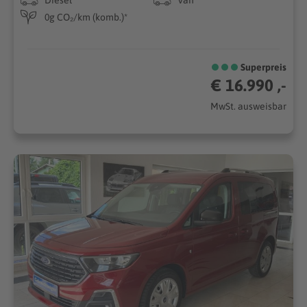
0g CO₂/km (komb.)*
Superpreis
€ 16.990 ,-
MwSt. ausweisbar