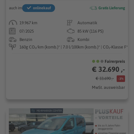
auch im
onlinekauf
Gratis Lieferung
19.967 km
Automatik
07/2025
85 kW (116 PS)
Benzin
Kombi
160g CO₂/km (komb.)* | 7.0 l/100km (komb.)* | CO₂-Klasse F*
Fairerpreis
€ 32.690 ,-
€ 33.690 ,-
-3%
MwSt. ausweisbar