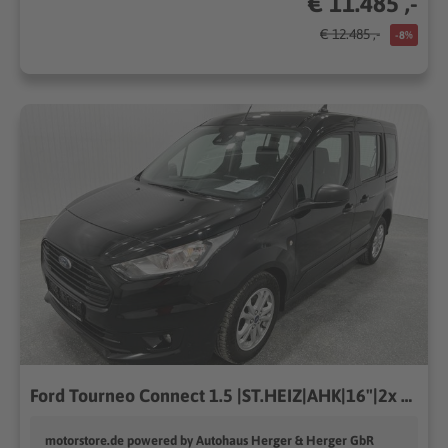
€ 11.485 ,-
€ 12.485 ,-
-8%
Ford Tourneo Connect 1.5 |ST.HEIZ|AHK|16"|2x S.TÜREN
motorstore.de powered by Autohaus Herger & Herger GbR