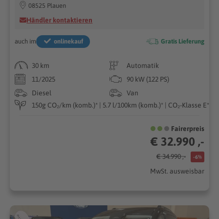
08525 Plauen
Händler kontaktieren
auch im
onlinekauf
Gratis Lieferung
30 km
Automatik
11/2025
90 kW (122 PS)
Diesel
Van
150g CO₂/km (komb.)* | 5.7 l/100km (komb.)* | CO₂-Klasse E*
Fairerpreis
€ 32.990 ,-
€ 34.990 ,-
-6%
MwSt. ausweisbar