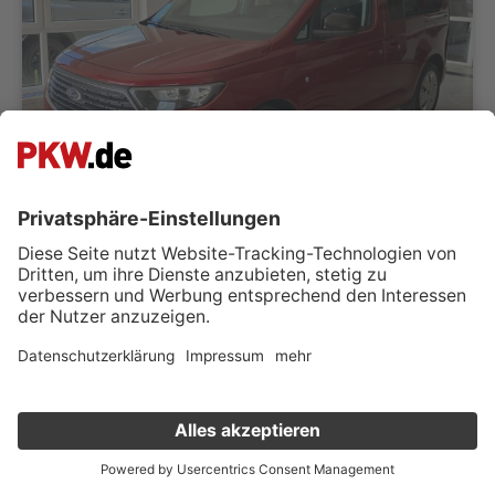
Ford Tourneo Connect 2.0 EcoBlue DSG Titanium DigiCockp....
Autosalon Nordmeile GmbH
16775 Löwenberger Land
Händler kontaktieren
18.300 km
Automatik
Verkauf deinen Gebrauchten online
01/2025
90 kW (122 PS)
Diesel
Van
Kostenlose Fahrzeugbewertung
in nur 1 Minute