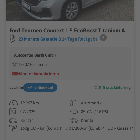
Ford Tourneo Connect 1.5 EcoBoost Titanium ACC
23 Monate Garantie
& 14 Tage Rückgabe
Autocenter Barth GmbH
18507 Grimmen
Händler kontaktieren
auch im
onlinekauf
Gratis Lieferung
19.967 km
Automatik
07/2025
85 kW (116 PS)
Benzin
Kombi
160g CO₂/km (komb.)* | 7.0 l/100km (komb.)* | CO₂-Klasse F*