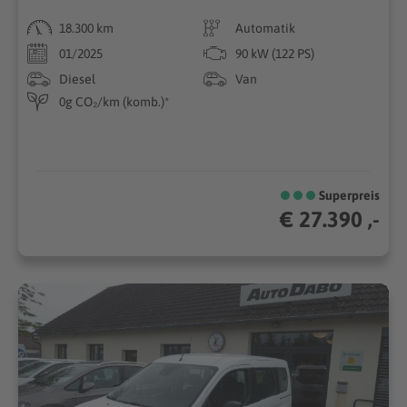
18.300 km
Automatik
01/2025
90 kW (122 PS)
Diesel
Van
0g CO₂/km (komb.)*
Superpreis
€ 27.390 ,-