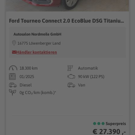
Ford Tourneo Connect 2.0 EcoBlue DSG Titanium DigiCockp....
Autosalon Nordmeile GmbH
16775 Löwenberger Land
Händler kontaktieren
18.300 km
Automatik
01/2025
90 kW (122 PS)
Diesel
Van
0g CO₂/km (komb.)*
Superpreis
€ 27.390 ,-