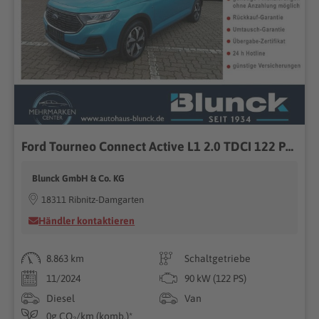
Ford Tourneo Connect Active L1 2.0 TDCI 122 PS...
Blunck GmbH & Co. KG
18311 Ribnitz-Damgarten
Händler kontaktieren
8.863 km
Schaltgetriebe
11/2024
90 kW (122 PS)
Diesel
Van
0g CO₂/km (komb.)*