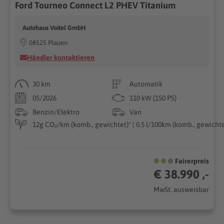
Ford Tourneo Connect L2 PHEV Titanium
Autohaus Voitel GmbH
08525 Plauen
Händler kontaktieren
30 km
Automatik
05/2026
110 kW (150 PS)
Benzin/Elektro
Van
12g CO₂/km (komb., gewichtet)* | 0.5 l/100km (komb., gewichtet
Fairerpreis
€ 38.990 ,-
MwSt. ausweisbar