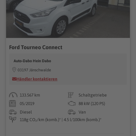
Ford Tourneo Connect
Auto-Dabo Hein Dabo
03197 Jänschwalde
Händler kontaktieren
133.567 km
Schaltgetriebe
05/2019
88 kW (120 PS)
Diesel
Van
118g CO₂/km (komb.)* | 4.5 l/100km (komb.)*