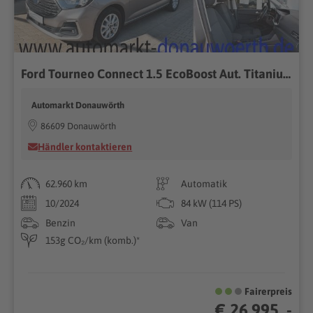
Ford Tourneo Connect 1.5 EcoBoost Aut. Titanium Navi
Automarkt Donauwörth
86609 Donauwörth
Händler kontaktieren
62.960 km
Automatik
10/2024
84 kW (114 PS)
Benzin
Van
153g CO₂/km (komb.)*
Fairerpreis
€ 26.995 ,-