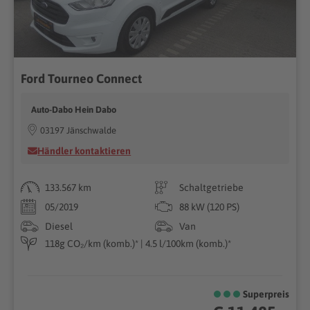
Ford Tourneo Connect
Auto-Dabo Hein Dabo
03197 Jänschwalde
Händler kontaktieren
133.567 km
Schaltgetriebe
05/2019
88 kW (120 PS)
Diesel
Van
118g CO₂/km (komb.)* | 4.5 l/100km (komb.)*
Superpreis