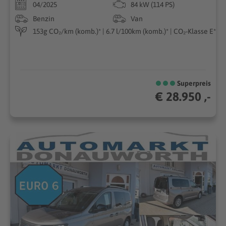
04/2025
84 kW (114 PS)
Benzin
Van
153g CO₂/km (komb.)* | 6.7 l/100km (komb.)* | CO₂-Klasse E*
Superpreis
€ 28.950 ,-