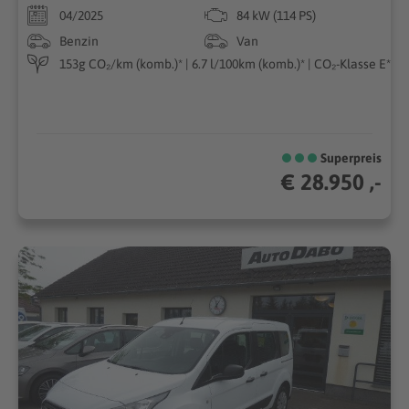
04/2025
84 kW (114 PS)
Benzin
Van
153g CO₂/km (komb.)* | 6.7 l/100km (komb.)* | CO₂-Klasse E*
Superpreis
€ 28.950 ,-