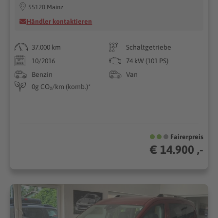
55120 Mainz
Händler kontaktieren
37.000 km
Schaltgetriebe
10/2016
74 kW (101 PS)
Benzin
Van
0g CO₂/km (komb.)*
Fairerpreis
€ 14.900 ,-