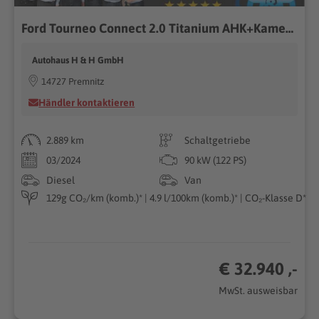
Ford Tourneo Connect 2.0 Titanium AHK+Kamera+LED
Autohaus H & H GmbH
14727 Premnitz
Händler kontaktieren
2.889 km
Schaltgetriebe
03/2024
90 kW (122 PS)
Diesel
Van
129g CO₂/km (komb.)* | 4.9 l/100km (komb.)* | CO₂-Klasse D*
€ 32.940 ,-
MwSt. ausweisbar