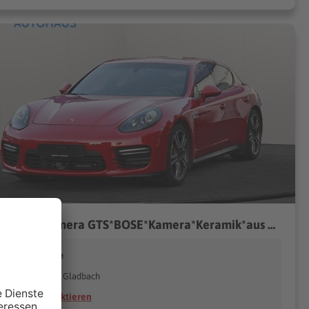
Porsche Panamera GTS*BOSE*Kamera*Keramik*aus 1.Hand*
inter Automobile
51429 Bergisch Gladbach
Händler kontaktieren