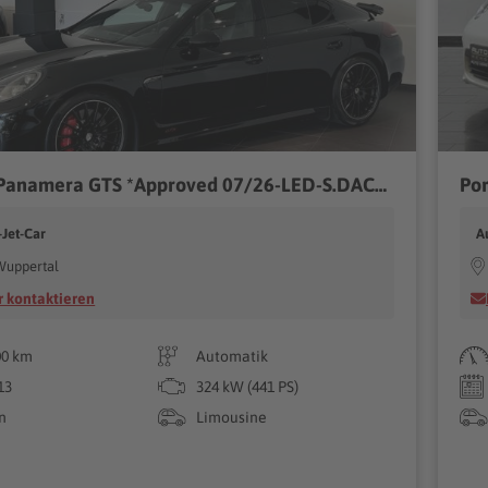
Porsche Panamera GTS *Approved 07/26-LED-S.DACH-BOSE-20*
-Jet-Car
A
Wuppertal
 kontaktieren
00 km
Automatik
13
324 kW (441 PS)
n
Limousine