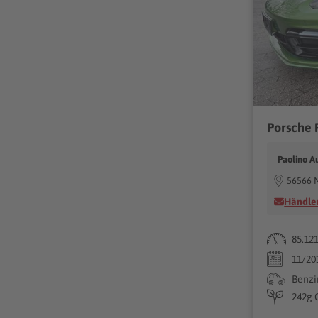
Paolino A
56566 
Händler
85.12
11/20
Benzi
242g 