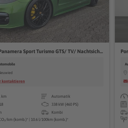
Porsche Panamera Sport Turismo GTS/ TV/ Nachtsicht/Volll
utomobile
A
Neuwied
 kontaktieren
1 km
Automatik
18
338 kW (460 PS)
n
Kombi
CO₂/km (komb.)* | 10.6 l/100km (komb.)*