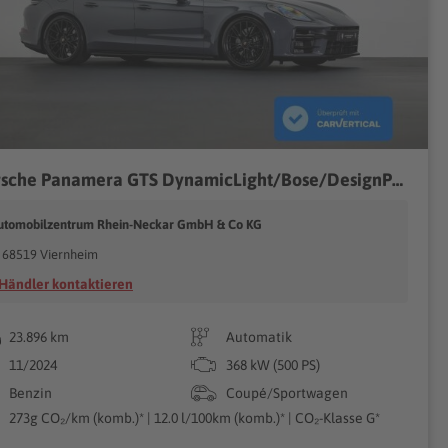
Porsche Panamera GTS DynamicLight/Bose/DesignPaket/Pano
utomobilzentrum Rhein-Neckar GmbH & Co KG
68519 Viernheim
Händler kontaktieren
23.896 km
Automatik
11/2024
368 kW (500 PS)
Benzin
Coupé/Sportwagen
273g CO₂/km (komb.)* | 12.0 l/100km (komb.)* | CO₂-Klasse G*