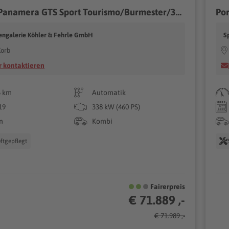
Porsche Panamera GTS Sport Tourismo/Burmester/360°/*530€
ngalerie Köhler & Fehrle GmbH
S
Korb
 kontaktieren
5 km
Automatik
19
338 kW (460 PS)
n
Kombi
ftgepflegt
Fairerpreis
€ 71.889 ,-
€ 71.989 ,-