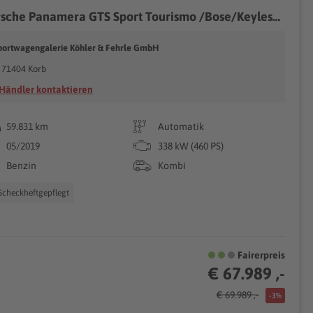
Porsche Panamera GTS Sport Tourismo /Bose/Keyless/*510€
portwagengalerie Köhler & Fehrle GmbH
71404 Korb
Händler kontaktieren
59.831 km
Automatik
05/2019
338 kW (460 PS)
Benzin
Kombi
Scheckheftgepflegt
Fairerpreis
€ 67.989 ,-
€ 69.989 ,-
-3%