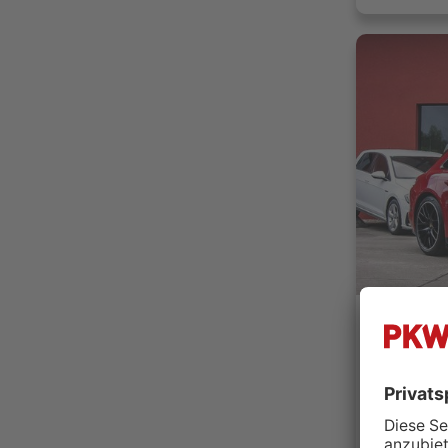
Müller-Mo
15234 F
Händler