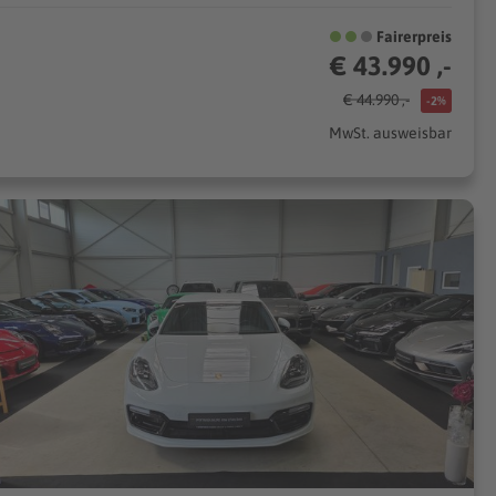
Fairerpreis
€ 43.990 ,-
€ 44.990 ,-
-2%
MwSt. ausweisbar