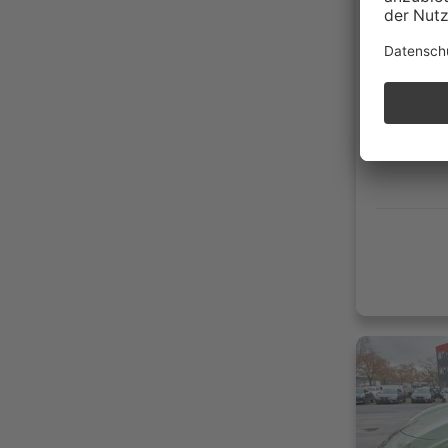
34.91
04/20
Benzi