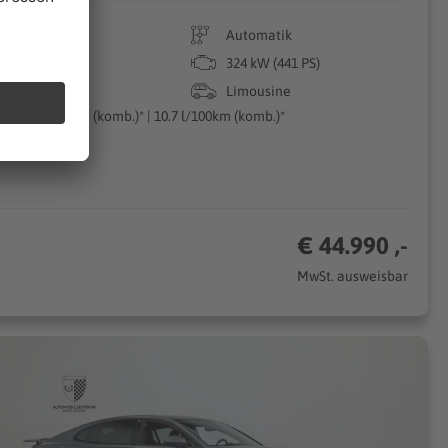
94.700 km
Automatik
09/2013
324 kW (441 PS)
Benzin
Limousine
254g CO₂/km (komb.)* | 10.7 l/100km (komb.)*
€ 44.990 ,-
MwSt. ausweisbar