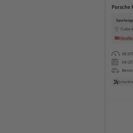
Sportwage
71404 
Händler
68.10
04/20
Benzi
Scheckhe