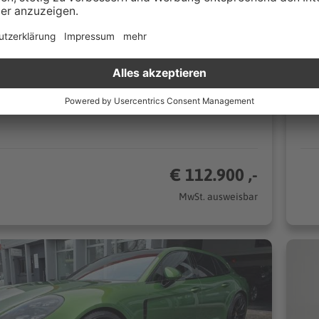
1 km
Automatik
19
338 kW (460 PS)
n
Kombi
€ 112.900 ,-
MwSt. ausweisbar