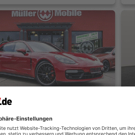
Porsche Panamera SportTurismo 4 GTS 4.0 Karminrot HEADUP
bile
G
rankfurt Oder
 kontaktieren