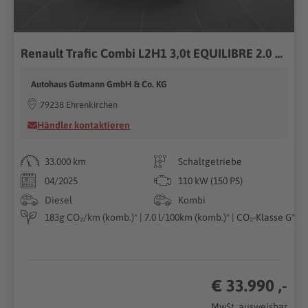
Renault Trafic Combi L2H1 3,0t EQUILIBRE 2.0 BLUE dCi 150 9-Sitzer LED DAB Spurhalteass.
Autohaus Gutmann GmbH & Co. KG
79238 Ehrenkirchen
Händler kontaktieren
33.000 km
Schaltgetriebe
04/2025
110 kW (150 PS)
Diesel
Kombi
183g CO₂/km (komb.)* | 7.0 l/100km (komb.)* | CO₂-Klasse G*
€ 33.990 ,-
MwSt. ausweisbar