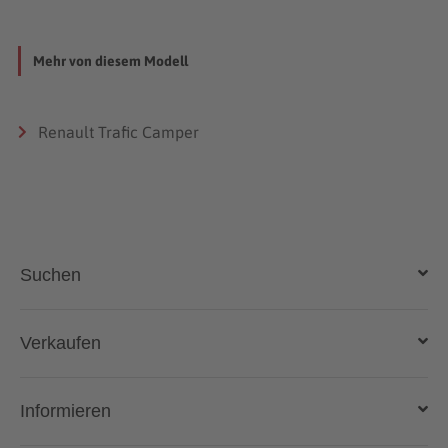
Mehr von diesem Modell
Renault Trafic Camper
Suchen
Auto kaufen
Verkaufen
Gebraucht- und Neuwagen
Auto verkaufen
Informieren
Auto online kaufen
Deutschlandweit liefern lassen