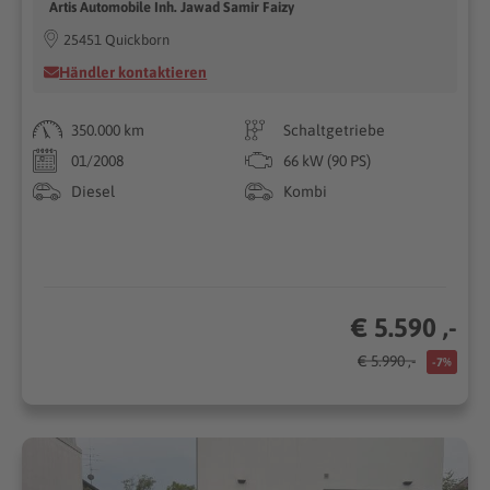
Artis Automobile Inh. Jawad Samir Faizy
25451 Quickborn
Händler kontaktieren
350.000 km
Schaltgetriebe
01/2008
66 kW (90 PS)
Diesel
Kombi
€ 5.590 ,-
€ 5.990 ,-
-7%