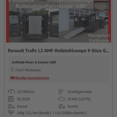
Renault Trafic L2 AMF-Rollstuhlrampe 9-Sitze Garantie*
ArtMobil Meier & Schuler GBR
75417 Mühlacker
Händler kontaktieren
127.000 km
Schaltgetriebe
03/2018
92 kW (125 PS)
Diesel
Kombi
145g CO₂/km (komb.)* | 5.6 l/100km (komb.)*