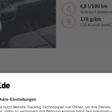
6,8 l/100 km
Verbrauch (kombinie
178 g/km
CO2 Ausstoß (komb.)
brauchtwagen und Neuwagen