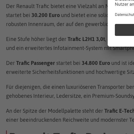
Der Renault Trafic bietet eine Vielzahl an Modellen 
startet bei
30.200 Euro
und bietet eine solide Grunda
robusten Innenraum, der auf den gewerblichen Einsatz 
Eine Stufe höher liegt der
Trafic L2H1 3,0t
, der bei
32.
und ein erweitertes Infotainment-System mit Smartph
Der
Trafic Passenger
startet bei
34.800 Euro
und ist i
erweiterte Sicherheitsfunktionen und hochwertige Sitz
Für diejenigen, die einen luxuriöseren Transporter be
gehobenes Interieur, Ledersitze, ein Premium-Sound
An der Spitze der Modellpalette steht der
Trafic E-Tech
einer beeindruckenden Reichweite und modernster Te