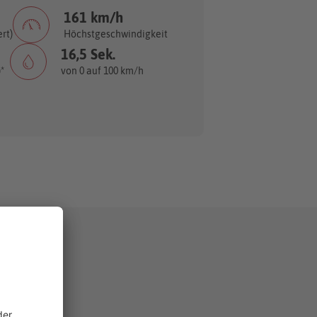
161 km/h
rt)
Höchstgeschwindigkeit
16,5 Sek.
*
von 0 auf 100 km/h