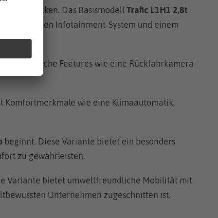
niveaus abdecken. Das Basismodell
Trafic L1H1 2,8t
inem einfachen Infotainment-System und einem
und zusätzliche Features wie eine Rückfahrkamera
asst Komfortmerkmale wie eine Klimaautomatik,
o
beginnt. Diese Variante bietet ein besonders
ort zu gewährleisten.
che Variante bietet umweltfreundliche Mobilität mit
ltbewussten Unternehmen zugeschnitten ist.