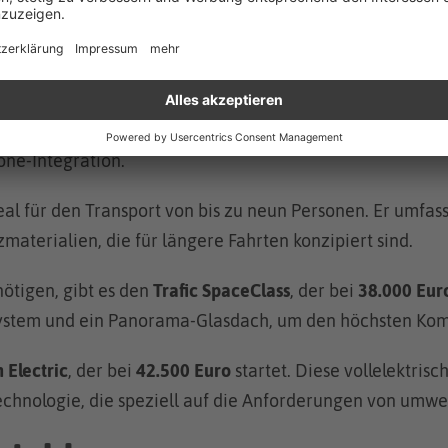
und Varianten, die verschiedene Preis- und Ausstattungs
usstattung mit Funktionen wie manueller Klimaanlage, e
ausgelegt ist.
500 Euro
beginnt. Diese Variante bietet mehr Laderaum 
one-Integration.
deal für den Transport von bis zu neun Personen. Er umf
materialien, die für längere Fahrten konzipiert sind.
nötigen, gibt es den
Trafic SpaceClass
, der bei
38.000 Eur
system und ein Panorama-Glasdach, um den höchsten Komf
 Electric
, der bei
42.500 Euro
startet. Diese vollelektris
chnologie, die speziell auf die Anforderungen von umwe