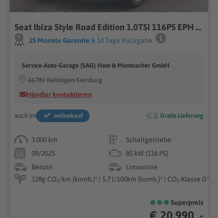
Seat Ibiza Style Road Edition 1.0TSI 116PS EPH Kamera
25 Monate Garantie
& 14 Tage Rückgabe
Service-Auto-Garage (SAG) Hein & Montnacher GmbH
66780 Rehlingen-Siersburg
Händler kontaktieren
auch im
onlinekauf
Gratis Lieferung
3.000 km
Schaltgetriebe
09/2025
85 kW (116 PS)
Benzin
Limousine
128g CO₂/km (komb.)* | 5.7 l/100km (komb.)* | CO₂-Klasse D*
Superpreis
€ 20.990 ,-