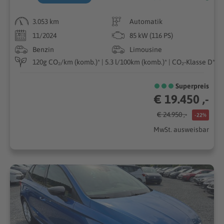
3.053 km
Automatik
11/2024
85 kW (116 PS)
Benzin
Limousine
120g CO₂/km (komb.)* | 5.3 l/100km (komb.)* | CO₂-Klasse D*
Superpreis
€ 19.450 ,-
€ 24.950 ,-
-22%
MwSt. ausweisbar