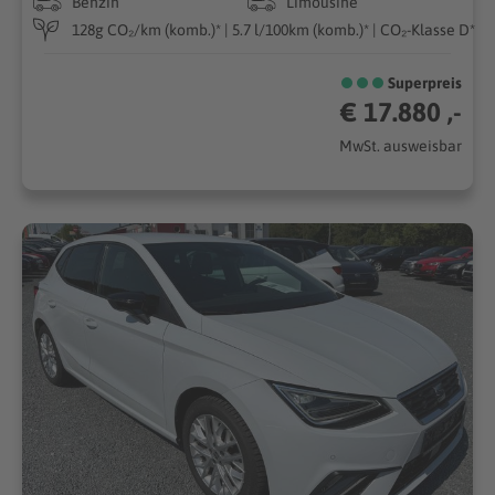
Benzin
Limousine
128g CO₂/km (komb.)* | 5.7 l/100km (komb.)* | CO₂-Klasse D*
Superpreis
€ 17.880 ,-
MwSt. ausweisbar