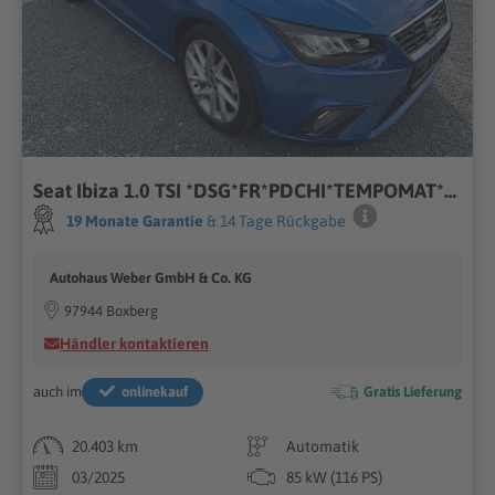
Seat Ibiza 1.0 TSI *DSG*FR*PDCHI*TEMPOMAT*DAB*FRONT-A
19 Monate Garantie
& 14 Tage Rückgabe
Autohaus Weber GmbH & Co. KG
97944 Boxberg
Händler kontaktieren
auch im
onlinekauf
Gratis Lieferung
20.403 km
Automatik
03/2025
85 kW (116 PS)