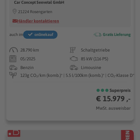
Car Concept Seevetal GmbH
21224 Rosengarten
Händler kontaktieren
auch im
onlinekauf
Gratis Lieferung
28.790 km
Schaltgetriebe
05/2025
85 kW (116 PS)
Benzin
Limousine
123g CO₂/km (komb.)* | 5.5 l/100km (komb.)* | CO₂-Klasse D*
Superpreis
€ 15.979 ,-
MwSt. ausweisbar