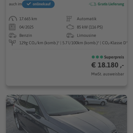
auch im
onlinekauf
Gratis Lieferung
17.665 km
Automatik
04/2025
85 kW (116 PS)
Benzin
Limousine
129g CO₂/km (komb.)* | 5.7 l/100km (komb.)* | CO₂-Klasse D*
Superpreis
€ 18.180 ,-
MwSt. ausweisbar