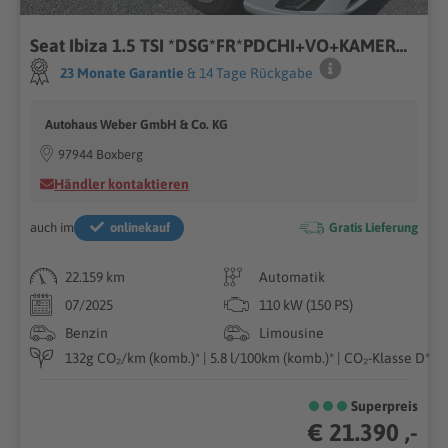
Seat Ibiza 1.5 TSI *DSG*FR*PDCHI+VO+KAMERA*NAVI*ACC*S
23 Monate Garantie
& 14 Tage Rückgabe
Autohaus Weber GmbH & Co. KG
97944 Boxberg
Händler kontaktieren
auch im
onlinekauf
Gratis Lieferung
22.159 km
Automatik
07/2025
110 kW (150 PS)
Benzin
Limousine
132g CO₂/km (komb.)* | 5.8 l/100km (komb.)* | CO₂-Klasse D*
Superpreis
€ 21.390 ,-