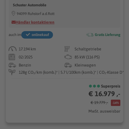
Schuster Automobile
94099 Ruhstorf a.d.Rott
Händler kontaktieren
auch im
onlinekauf
Gratis Lieferung
17.194 km
Schaltgetriebe
02/2025
85 kW (116 PS)
Benzin
Kleinwagen
128g CO₂/km (komb.)* | 5.7 l/100km (komb.)* | CO₂-Klasse D*
Superpreis
€ 16.979 ,-
€ 19.779 ,-
-14%
MwSt. ausweisbar