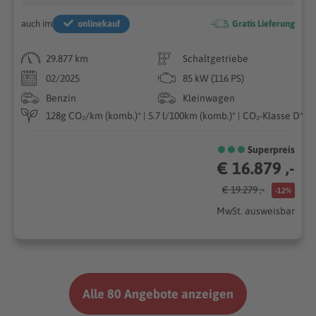
auch im
onlinekauf
Gratis Lieferung
29.877 km
Schaltgetriebe
02/2025
85 kW (116 PS)
Benzin
Kleinwagen
128g CO₂/km (komb.)* | 5.7 l/100km (komb.)* | CO₂-Klasse D*
Superpreis
€ 16.879 ,-
€ 19.279 ,-
-12%
MwSt. ausweisbar
Alle 80 Angebote anzeigen