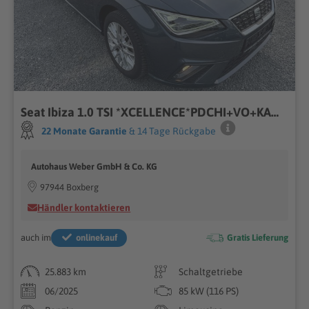
Seat Ibiza 1.0 TSI *XCELLENCE*PDCHI+VO+KAMERA*SHZ*FUL
22 Monate Garantie
& 14 Tage Rückgabe
Autohaus Weber GmbH & Co. KG
97944 Boxberg
Händler kontaktieren
auch im
onlinekauf
Gratis Lieferung
25.883 km
Schaltgetriebe
06/2025
85 kW (116 PS)