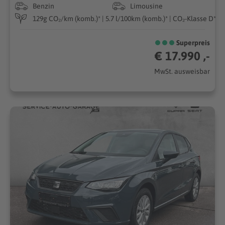
Benzin
Limousine
129g CO₂/km (komb.)* | 5.7 l/100km (komb.)* | CO₂-Klasse D*
Superpreis
€ 17.990 ,-
MwSt. ausweisbar