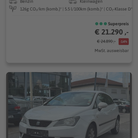
Benzin
Kleinwagen
126g CO₂/km (komb.)* | 5.5 l/100km (komb.)* | CO₂-Klasse D*
Superpreis
€ 21.290 ,-
€ 24.890 ,-
-14%
MwSt. ausweisbar