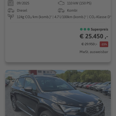
09/2025
110 kW (150 PS)
Diesel
Kombi
124g CO₂/km (komb.)* | 4.7 l/100km (komb.)* | CO₂-Klasse D*
Superpreis
€ 25.450 ,-
€ 29.950 ,-
-15%
MwSt. ausweisbar