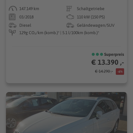
147.149 km
Schaltgetriebe
03/2018
110 kW (150 PS)
Diesel
Geländewagen/SUV
129g CO₂/km (komb.)* | 5.1 l/100km (komb.)*
Superpreis
€ 13.390 ,-
€ 14.290 ,-
-6%