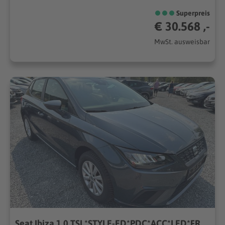
Superpreis
€ 30.568 ,-
MwSt. ausweisbar
Seat Ibiza 1.0 TSI *STYLE-ED*PDC*ACC*LED*FRONT-ASSIST