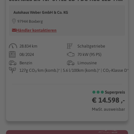
Autohaus Weber GmbH & Co. KG
97944 Boxberg
Händler kontaktieren
28.834 km
Schaltgetriebe
08/2024
70 kW (95 PS)
Benzin
Limousine
127g CO₂/km (komb.)* | 5.6 l/100km (komb.)* | CO₂-Klasse D*
Superpreis
€ 14.598 ,-
MwSt. ausweisbar