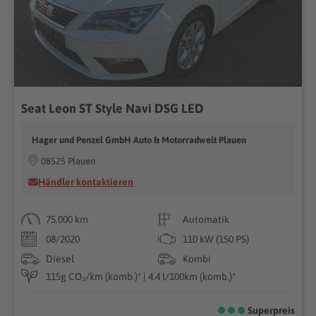
Seat Leon ST Style Navi DSG LED
Hager und Penzel GmbH Auto & Motorradwelt Plauen
08525 Plauen
Händler kontaktieren
75.000 km
Automatik
08/2020
110 kW (150 PS)
Diesel
Kombi
115g CO₂/km (komb.)* | 4.4 l/100km (komb.)*
Superpreis