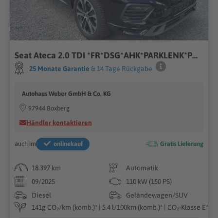
Seat Ateca 2.0 TDI *FR*DSG*AHK*PARKLENK*PDC+KAMERA*SH
25 Monate Garantie
& 14 Tage Rückgabe
Autohaus Weber GmbH & Co. KG
97944 Boxberg
Händler kontaktieren
auch im
onlinekauf
Gratis Lieferung
18.397 km
Automatik
09/2025
110 kW (150 PS)
Diesel
Geländewagen/SUV
141g CO₂/km (komb.)* | 5.4 l/100km (komb.)* | CO₂-Klasse E*