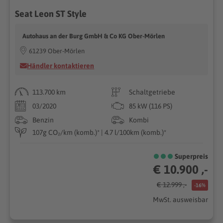
Seat Leon ST Style
Autohaus an der Burg GmbH & Co KG Ober-Mörlen
61239 Ober-Mörlen
Händler kontaktieren
113.700 km
Schaltgetriebe
03/2020
85 kW (116 PS)
Benzin
Kombi
107g CO₂/km (komb.)* | 4.7 l/100km (komb.)*
Superpreis
€ 10.900 ,-
€ 12.999 ,-
-16%
MwSt. ausweisbar