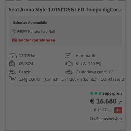
Seat Arona Style 1.0TSI*DSG LED Tempo digCockp Blueto
Schuster Automobile
94099 Ruhstorf a.d.Rott
Händler kontaktieren
17.319 km
Automatik
05/2024
81 kW (110 PS)
Benzin
Geländewagen/SUV
134g CO₂/km (komb.)* | 5.9 l/100km (komb.)* | CO₂-Klasse D*
Superpreis
€ 16.680 ,-
€ 16.779 ,-
-1%
MwSt. ausweisbar