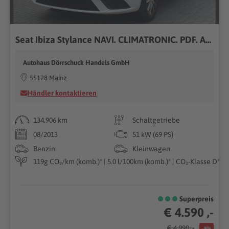
Seat Ibiza Stylance NAVI. CLIMATRONIC. PDF. ALU
Autohaus Dörrschuck Handels GmbH
55128 Mainz
Händler kontaktieren
134.906 km
Schaltgetriebe
08/2013
51 kW (69 PS)
Benzin
Kleinwagen
119g CO₂/km (komb.)* | 5.0 l/100km (komb.)* | CO₂-Klasse D*
Superpreis
€ 4.590 ,-
€ 4.990 ,-
-8%