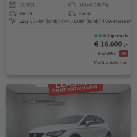
11/2021
110 kW (150 PS)
Diesel
Kombi
116g CO₂/km (komb.)* | 4.4 l/100km (komb.)* | CO₂-Klasse D*
Superpreis
€ 16.600 ,-
€ 17.300 ,-
-4%
MwSt. ausweisbar