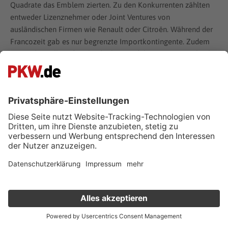
Quadrate das Emblem zierten. Zu den Konkurrenten zählten
entweder Lizenznehmer oder Joint Ventures von
ausländischen Firmen wie Renault oder Citroën. Während der
Francozeit gab es nur begrenzte Importkontingente. Zudem
waren die Zölle auf ausländische Nutzfahrzeuge enorm hoch,
sodass ein Import ausländischer Wagen nahezu unmöglich
war. Während dieser Epoche war vor allem das Modell Seat
600 sehr beliebt. Liebevoll wurde es „Siscents“ oder
„Seiscientos“ genannt. Auch sämtliche Taxis waren in jener
Zeit fast ausschließlich Seat 1500, die der Volksmund als
„Milquinientos“ bezeichnete.
Die blaue Periode des Seat-Konzerns
In den 19080er Jahren wurde eine neue Corporate Identity
eingeführt. Von nun an war das Logo des spanischen Konzerns
Verkauf deinen Gebrauchten online
blau. Zu dieser Zeit kam es zum Zerwürfnis mit dem Fiat-
Unternehmen. Der Seat Fura und der Seat Ronda wurden als
Kostenlose Fahrzeugbewertung
in nur 1 Minute