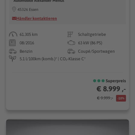
Automobile Alexander Mentzl
45326 Essen
Händler kontaktieren
61.305 km
Schaltgetriebe
08/2016
63 kW (86 PS)
Benzin
Coupé/Sportwagen
5.1 l/100km (komb.)* | CO₂-Klasse C*
Superpreis
€ 8.999 ,-
€ 9.999 ,-
-10%