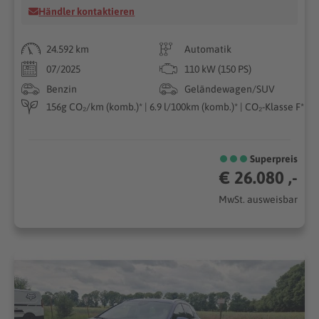
Händler kontaktieren
24.592 km
Automatik
07/2025
110 kW (150 PS)
Benzin
Geländewagen/SUV
156g CO₂/km (komb.)* | 6.9 l/100km (komb.)* | CO₂-Klasse F*
Superpreis
€ 26.080 ,-
MwSt. ausweisbar