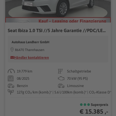
Seat Ibiza 1.0 TSI //5 Jahre Garantie //PDC/LED /Sitzheizung
Autohaus Landherr GmbH
86470 Thannhausen
Händler kontaktieren
19.779 km
Schaltgetriebe
08/2025
70 kW (95 PS)
Benzin
Limousine
127g CO₂/km (komb.)* | 5.6 l/100km (komb.)* | CO₂-Klasse D*
Superpreis
€ 15.385 ,-