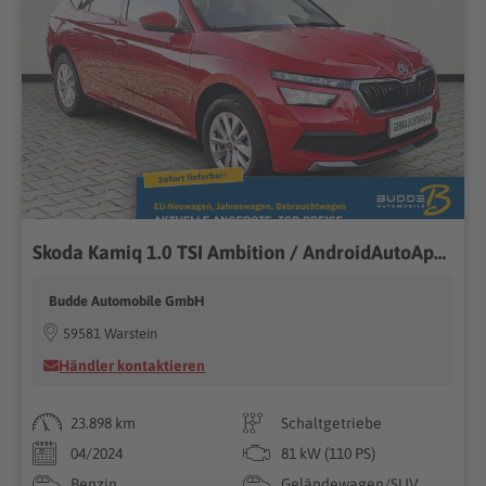
Skoda Kamiq 1.0 TSI Ambition / AndroidAutoAppleCarPlay
Budde Automobile GmbH
59581 Warstein
Händler kontaktieren
23.898 km
Schaltgetriebe
04/2024
81 kW (110 PS)
Benzin
Geländewagen/SUV