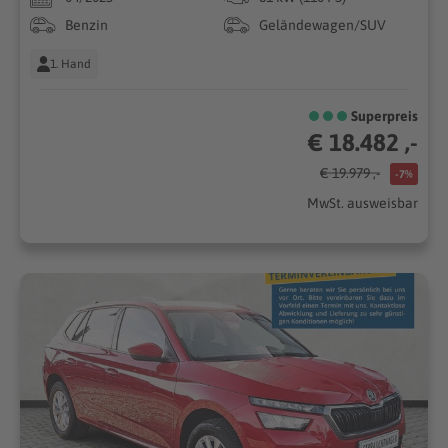
Benzin
Geländewagen/SUV
1. Hand
Superpreis
€ 18.482 ,-
€ 19.979 ,-
-7%
MwSt. ausweisbar