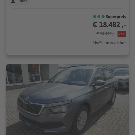
1. Hand
Superpreis
€ 18.482 ,-
€ 19.979 ,-
-7%
MwSt. ausweisbar