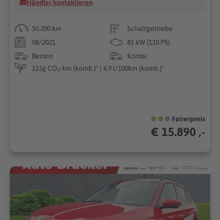
Händler kontaktieren
50.200 km
Schaltgetriebe
08/2021
81 kW (110 PS)
Benzin
Kombi
113g CO₂/km (komb.)* | 4.9 l/100km (komb.)*
Fairerpreis
€ 15.890 ,-