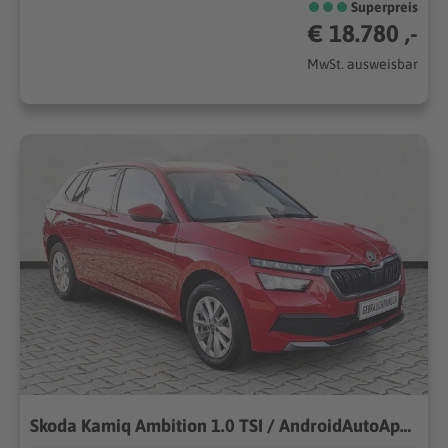
Superpreis
€ 18.780 ,-
MwSt. ausweisbar
Skoda Kamiq Ambition 1.0 TSI / AndroidAutoAppleCarPlay 81kW (110PS), Schaltgetriebe, Frontantrieb