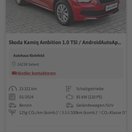
Skoda Kamiq Ambition 1.0 TSI / AndroidAutoAppleCarPlay 81kW (110PS), Schaltgetriebe, Frontantrieb
Autohaus Kleinfeld
24238 Selent
Händler kontaktieren
23.321 km
Schaltgetriebe
03/2024
81 kW (110 PS)
Benzin
Geländewagen/SUV
125g CO₂/km (komb.)* | 5.5 l/100km (komb.)* | CO₂-Klasse D*