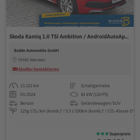
Skoda Kamiq 1.0 TSI Ambition / AndroidAutoAppleCarPlay
Budde Automobile GmbH
59581 Warstein
Händler kontaktieren
23.321 km
Schaltgetriebe
03/2024
81 kW (110 PS)
Benzin
Geländewagen/SUV
125g CO₂/km (komb.)* | 5.5 l/100km (komb.)* | CO₂-Klasse D*
Superpreis