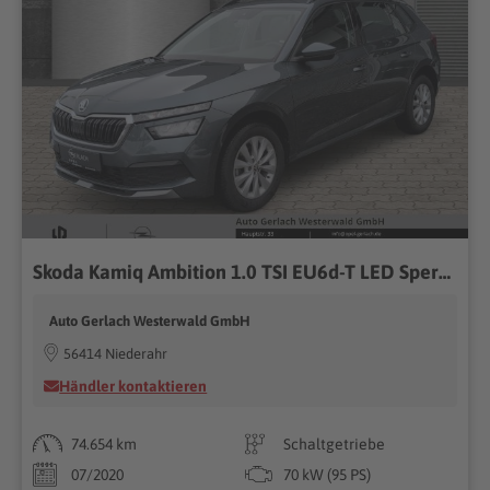
Skoda Kamiq Ambition 1.0 TSI EU6d-T LED Sperrdiff. DAB Spurhalteass. Notbremsass. Temp Tel.-Vorb.
Auto Gerlach Westerwald GmbH
56414 Niederahr
Händler kontaktieren
74.654 km
Schaltgetriebe
07/2020
70 kW (95 PS)