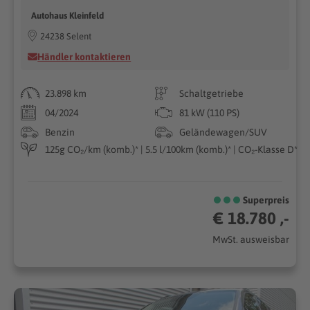
Autohaus Kleinfeld
24238 Selent
Händler kontaktieren
23.898 km
Schaltgetriebe
04/2024
81 kW (110 PS)
Benzin
Geländewagen/SUV
125g CO₂/km (komb.)* | 5.5 l/100km (komb.)* | CO₂-Klasse D*
Superpreis
€ 18.780 ,-
MwSt. ausweisbar