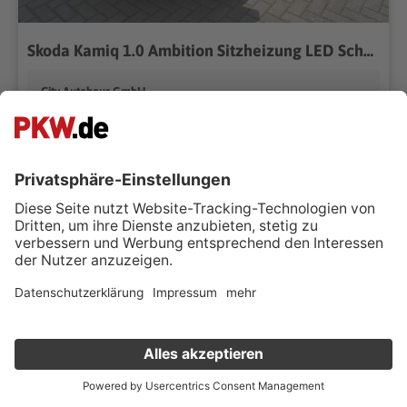
Skoda Kamiq 1.0 Ambition Sitzheizung LED Scheinwerfer
City Autohaus GmbH
15234 Frankfurt Oder
Händler kontaktieren
10 km
Schaltgetriebe
01/2026
81 kW (110 PS)
Benzin
Kombi
126g CO₂/km (komb.)* | 5.5 l/100km (komb.)* | CO₂-Klasse D*
Fairerpreis
€ 24.990 ,-
Verkauf deinen Gebrauchten online
MwSt. ausweisbar
Kostenlose Fahrzeugbewertung
in nur 1 Minute