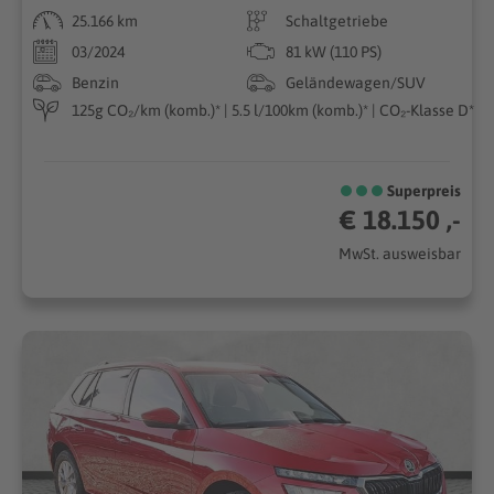
25.166 km
Schaltgetriebe
03/2024
81 kW (110 PS)
Benzin
Geländewagen/SUV
125g CO₂/km (komb.)* | 5.5 l/100km (komb.)* | CO₂-Klasse D*
Superpreis
€ 18.150 ,-
MwSt. ausweisbar