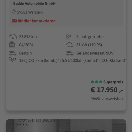
Budde Automobile GmbH
59581 Warstein
Händler kontaktieren
23.898 km
Schaltgetriebe
04/2024
81 kW (110 PS)
Benzin
Geländewagen/SUV
125g CO₂/km (komb.)* | 5.5 l/100km (komb.)* | CO₂-Klasse D*
Superpreis
€ 17.950 ,-
MwSt. ausweisbar