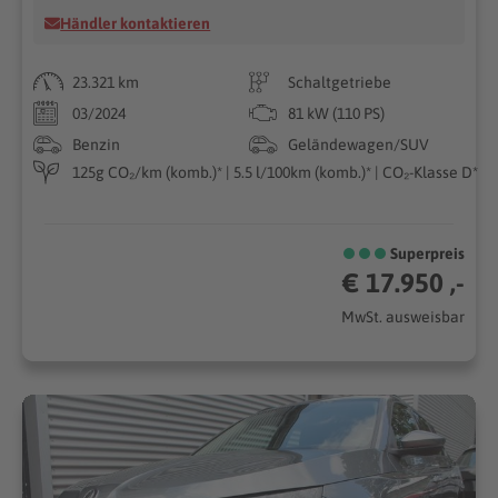
Händler kontaktieren
23.321 km
Schaltgetriebe
03/2024
81 kW (110 PS)
Benzin
Geländewagen/SUV
125g CO₂/km (komb.)* | 5.5 l/100km (komb.)* | CO₂-Klasse D*
Superpreis
€ 17.950 ,-
MwSt. ausweisbar