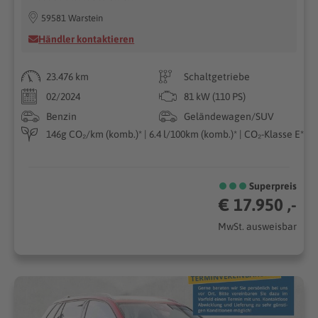
59581 Warstein
Händler kontaktieren
23.476 km
Schaltgetriebe
02/2024
81 kW (110 PS)
Benzin
Geländewagen/SUV
146g CO₂/km (komb.)* | 6.4 l/100km (komb.)* | CO₂-Klasse E*
Superpreis
€ 17.950 ,-
MwSt. ausweisbar