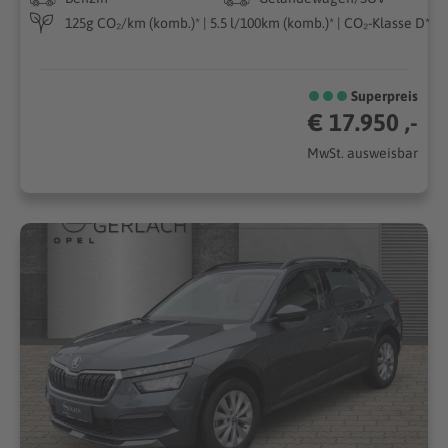
125g CO₂/km (komb.)* | 5.5 l/100km (komb.)* | CO₂-Klasse D*
Superpreis
€ 17.950 ,-
MwSt. ausweisbar