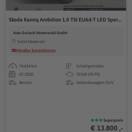
Skoda Kamiq Ambition 1.0 TSI EU6d-T LED Sperrdiff. DAB Spurhalteass. Notbremsass. Temp Tel.-Vorb.
Auto Gerlach Westerwald GmbH
56414 Niederahr
Händler kontaktieren
74.654 km
Schaltgetriebe
07/2020
70 kW (95 PS)
Benzin
Geländewagen/SUV
Superpreis
€ 13.800 ,-