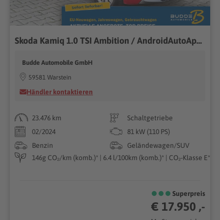
Skoda Kamiq 1.0 TSI Ambition / AndroidAutoAppleCarPlay
Budde Automobile GmbH
59581 Warstein
Händler kontaktieren
23.476 km
Schaltgetriebe
02/2024
81 kW (110 PS)
Benzin
Geländewagen/SUV
146g CO₂/km (komb.)* | 6.4 l/100km (komb.)* | CO₂-Klasse E*
Superpreis
€ 17.950 ,-