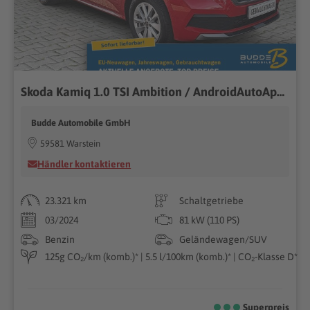
Skoda Kamiq 1.0 TSI Ambition / AndroidAutoAppleCarPlay
Budde Automobile GmbH
59581 Warstein
Händler kontaktieren
23.321 km
Schaltgetriebe
03/2024
81 kW (110 PS)
Benzin
Geländewagen/SUV
125g CO₂/km (komb.)* | 5.5 l/100km (komb.)* | CO₂-Klasse D*
Superpreis