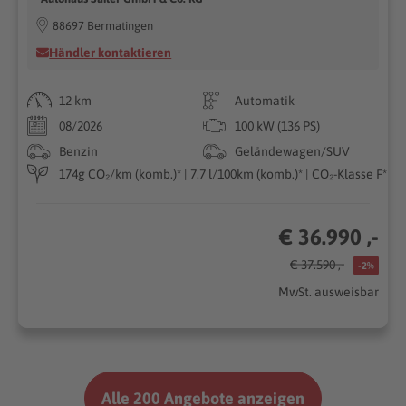
88697 Bermatingen
Händler kontaktieren
12 km
Automatik
08/2026
100 kW (136 PS)
Benzin
Geländewagen/SUV
174g CO₂/km (komb.)* | 7.7 l/100km (komb.)* | CO₂-Klasse F*
€ 36.990 ,-
€ 37.590 ,-
-2%
MwSt. ausweisbar
Alle 200 Angebote anzeigen