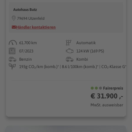
Autohaus Butz
79694 Utzenfeld
Händler kontaktieren
61.700 km
Automatik
07/2023
124 kW (169 PS)
Benzin
Kombi
193g CO₂/km (komb.)* | 8.6 l/100km (komb.)* | CO₂-Klasse G*
Fairerpreis
€ 31.900 ,-
MwSt. ausweisbar