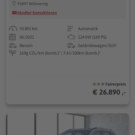
93497 Willmering
Händler kontaktieren
93.855 km
Automatik
06/2021
124 kW (169 PS)
Benzin
Geländewagen/SUV
169g CO₂/km (komb.)* | 7.4 l/100km (komb.)*
Fairerpreis
€ 26.890 ,-