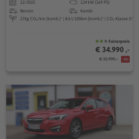
12/2022
124 kW (169 PS)
Benzin
Kombi
276g CO₂/km (komb.)* | 8.6 l/100km (komb.)* | CO₂-Klasse G*
Fairerpreis
€ 34.990 ,-
€ 35.990 ,-
-3%