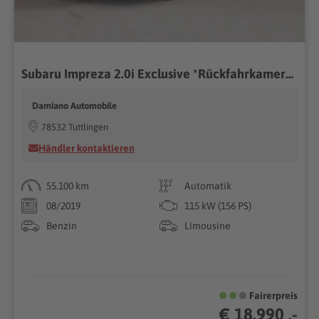
Subaru Impreza 2.0i Exclusive *Rückfahrkamera*Allrad*
Damiano Automobile
78532 Tuttlingen
Händler kontaktieren
55.100 km
Automatik
08/2019
115 kW (156 PS)
Benzin
Limousine
Fairerpreis
€ 18.990 ,-