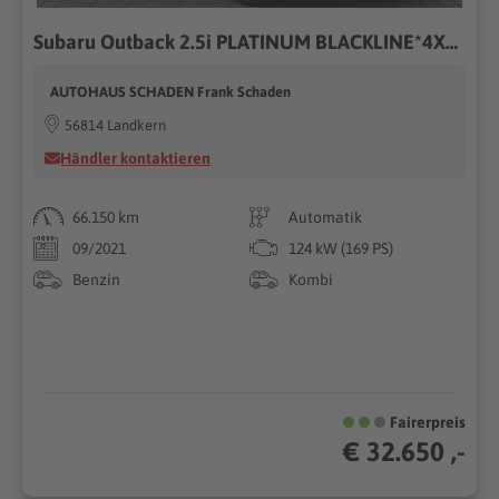
Subaru Outback 2.5i PLATINUM BLACKLINE*4X4*AHK*19"*WERKSGARANTIE*
AUTOHAUS SCHADEN Frank Schaden
56814 Landkern
Händler kontaktieren
66.150 km
Automatik
09/2021
124 kW (169 PS)
Benzin
Kombi
Fairerpreis
€ 32.650 ,-