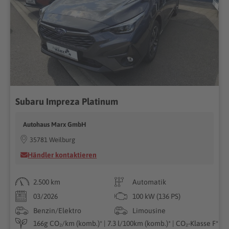
Subaru Impreza Platinum
Autohaus Marx GmbH
35781 Weilburg
Händler kontaktieren
2.500 km
Automatik
03/2026
100 kW (136 PS)
Benzin/Elektro
Limousine
166g CO₂/km (komb.)* | 7.3 l/100km (komb.)* | CO₂-Klasse F*