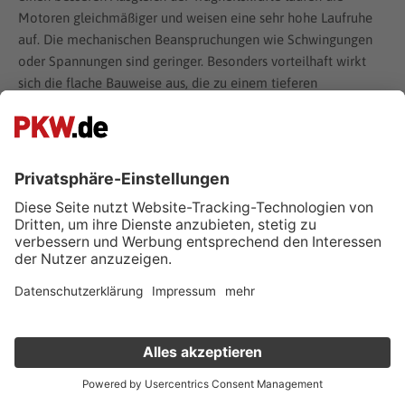
Motoren gleichmäßiger und weisen eine sehr hohe Laufruhe
auf. Die mechanischen Beanspruchungen wie Schwingungen
oder Spannungen sind geringer. Besonders vorteilhaft wirkt
sich die flache Bauweise aus, die zu einem tieferen
Schwerpunkt des Fahrzeugs führt. Nachteilig sind die höheren
Fertigungskosten in der Produktion.
Subaru und die Ära des Allradantriebs
Der Subaru Leone löst den FF-1 1971 ab und ist ein Coupé mit
Frontantrieb. Die japanische Elektrizitätsgesellschaft schreibt
1972 einen Auftrag für einen Pkw mit Allradantrieb aus.
Subaru baut den Leone in den Kombi Leone Station Wagon
4WD um, mit Boxermotor und zuschaltbarem Allradantrieb –
die Geburtsstunde einer Ära. Der Export in die USA startet im
Verkauf deinen Gebrauchten online
Jahr 1973, 1979 folgt der Export der nächsten Generation –
des Subaru L1800 4WD – in die Schweiz. Neben Australien
Kostenlose Fahrzeugbewertung
in nur 1 Minute