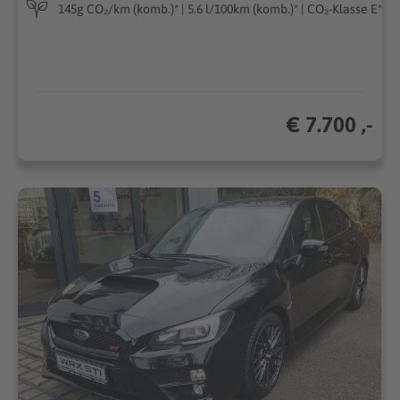
145g CO₂/km (komb.)* | 5.6 l/100km (komb.)* | CO₂-Klasse E*
€ 7.700 ,-