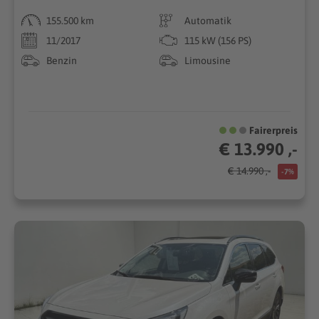
155.500 km
Automatik
11/2017
115 kW (156 PS)
Benzin
Limousine
Fairerpreis
€ 13.990 ,-
€ 14.990 ,-
-7%