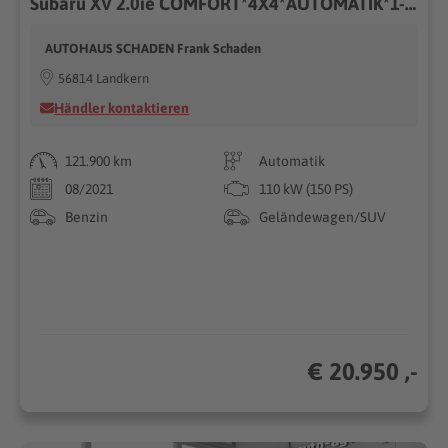
Subaru XV 2.0ie COMFORT*4X4*AUTOMATIK*1-HAND*LED*RFK*
AUTOHAUS SCHADEN Frank Schaden
56814 Landkern
Händler kontaktieren
121.900 km
Automatik
08/2021
110 kW (150 PS)
Benzin
Geländewagen/SUV
€ 20.950 ,-