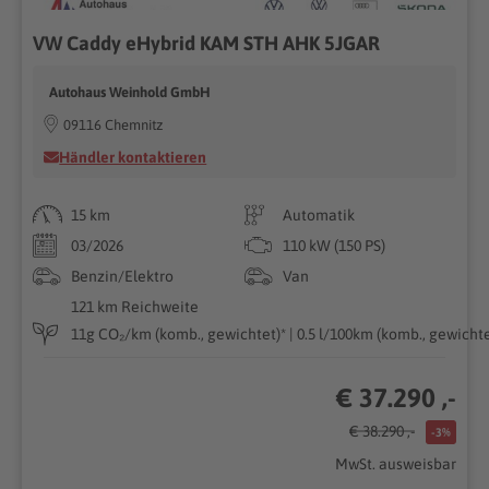
VW Caddy eHybrid KAM STH AHK 5JGAR
Autohaus Weinhold GmbH
09116 Chemnitz
Händler kontaktieren
15 km
Automatik
03/2026
110 kW (150 PS)
Benzin/Elektro
Van
121 km Reichweite
11g CO₂/km (komb., gewichtet)* | 0.5 l/100km (komb., gewichtet
€ 37.290 ,-
€ 38.290 ,-
-3%
MwSt. ausweisbar