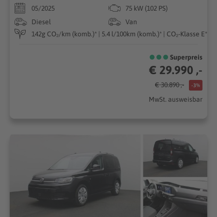
05/2025
75 kW (102 PS)
Diesel
Van
142g CO₂/km (komb.)* | 5.4 l/100km (komb.)* | CO₂-Klasse E*
Superpreis
€ 29.990 ,-
€ 30.890 ,-
-3%
MwSt. ausweisbar