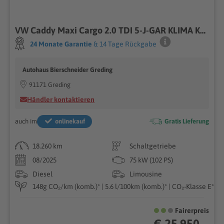
VW Caddy Maxi Cargo 2.0 TDI 5-J-GAR KLIMA KAMERA MFL
24 Monate Garantie
& 14 Tage Rückgabe
Autohaus Bierschneider Greding
91171 Greding
Händler kontaktieren
auch im
onlinekauf
Gratis Lieferung
18.260 km
Schaltgetriebe
08/2025
75 kW (102 PS)
Diesel
Limousine
148g CO₂/km (komb.)* | 5.6 l/100km (komb.)* | CO₂-Klasse E*
Fairerpreis
€ 25.950 ,-