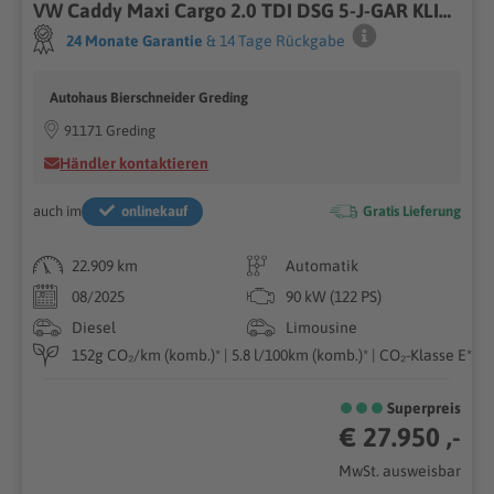
VW Caddy Maxi Cargo 2.0 TDI DSG 5-J-GAR KLIMA KAMERA
24 Monate Garantie
& 14 Tage Rückgabe
Autohaus Bierschneider Greding
91171 Greding
Händler kontaktieren
auch im
onlinekauf
Gratis Lieferung
22.909 km
Automatik
08/2025
90 kW (122 PS)
Diesel
Limousine
152g CO₂/km (komb.)* | 5.8 l/100km (komb.)* | CO₂-Klasse E*
Superpreis
€ 27.950 ,-
MwSt. ausweisbar