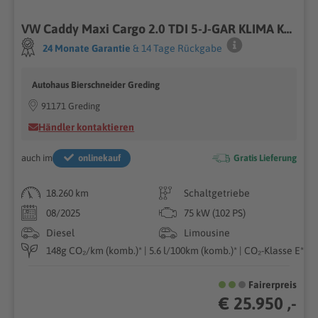
VW Caddy Maxi Cargo 2.0 TDI 5-J-GAR KLIMA KAMERA MFL
24 Monate Garantie
& 14 Tage Rückgabe
Autohaus Bierschneider Greding
91171 Greding
Händler kontaktieren
auch im
onlinekauf
Gratis Lieferung
18.260 km
Schaltgetriebe
08/2025
75 kW (102 PS)
Diesel
Limousine
148g CO₂/km (komb.)* | 5.6 l/100km (komb.)* | CO₂-Klasse E*
Fairerpreis
€ 25.950 ,-