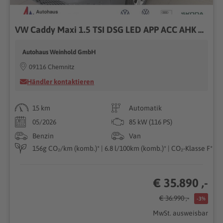
VW Caddy Maxi 1.5 TSI DSG LED APP ACC AHK SHZ KLI
Autohaus Weinhold GmbH
09116 Chemnitz
Händler kontaktieren
15 km
Automatik
05/2026
85 kW (116 PS)
Benzin
Van
156g CO₂/km (komb.)* | 6.8 l/100km (komb.)* | CO₂-Klasse F*
€ 35.890 ,-
€ 36.990 ,-
-3%
MwSt. ausweisbar