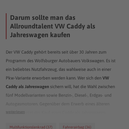
Darum sollte man das
Allroundtalent VW Caddy als
Jahreswagen kaufen
Der VW Caddy gehört bereits seit über 30 Jahren zum
Programm des Wolfsburger Autobauers Volkswagen. Es ist
ein beliebtes Nutzfahrzeug, das wahlweise auch in einer
Pkw-Variante erworben werden kann. Wer sich den
VW
Caddy als Jahreswagen
sichern will, hat die Wahl zwischen
fünf Modellvarianten sowie Benzin-, Diesel-, Erdgas- und
Autogasmotoren. Gegenüber dem Erwerb eines älteren
weiterlesen
Modells bietet der Kauf eines Caddy als Jahreswagen
einige Vorteile: Es handelt sich um neuwertige Fahrzeuge
Multifunktionslenkrad (37)
Fahrerairbag (36)