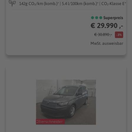
142g CO₂/km (komb.)* | 5.4 l/100km (komb.)* | CO₂-Klasse E*
Superpreis
€ 29.990 ,-
€ 30.890 ,-
-3%
MwSt. ausweisbar