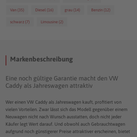
in einem oft tadellosen Zustand, die mit Preisnachlässen
von bis zu 35 Prozent angeboten werden.
Van (35)
Diesel (16)
grau (14)
Benzin (12)
schwarz (7)
Limousine (2)
Markenbeschreibung
Eine noch gültige Garantie macht den VW
Caddy als Jahreswagen attraktiv
Wer einen VW Caddy als Jahreswagen kauft, profitiert von
vielen Vorteilen. Zwar lässt sich das Modell gegenüber einem
Neuwagen nicht nach Wunsch ausstatten, doch nicht jeder
Käufer legt Wert darauf. Und obwohl auch Gebrauchtwagen
aufgrund noch günstigerer Preise attraktiver erscheinen, bietet