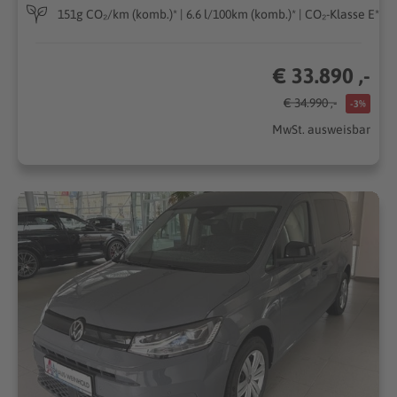
151g CO₂/km (komb.)* | 6.6 l/100km (komb.)* | CO₂-Klasse E*
€ 33.890 ,-
€ 34.990 ,-
-3%
MwSt. ausweisbar