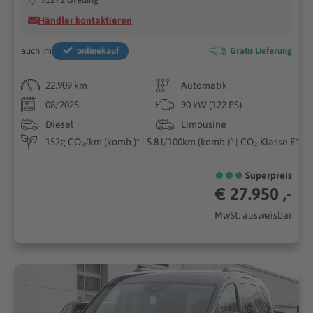
Händler kontaktieren
auch im
onlinekauf
Gratis Lieferung
22.909 km
Automatik
08/2025
90 kW (122 PS)
Diesel
Limousine
152g CO₂/km (komb.)* | 5.8 l/100km (komb.)* | CO₂-Klasse E*
Superpreis
€ 27.950 ,-
MwSt. ausweisbar