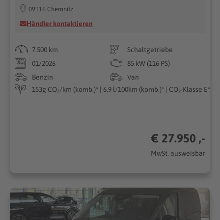
09116 Chemnitz
Händler kontaktieren
7.500 km
Schaltgetriebe
01/2026
85 kW (116 PS)
Benzin
Van
153g CO₂/km (komb.)* | 6.9 l/100km (komb.)* | CO₂-Klasse E*
€ 27.950 ,-
MwSt. ausweisbar