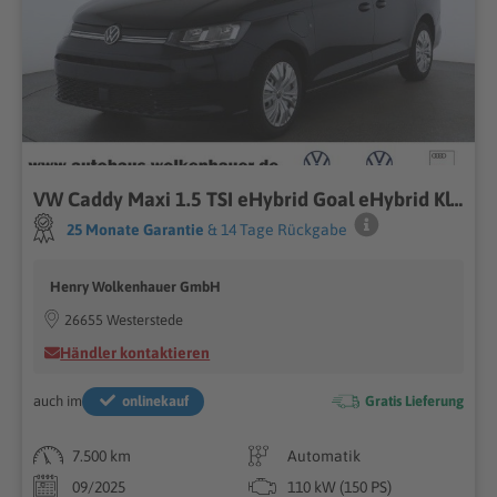
VW Caddy Maxi 1.5 TSI eHybrid Goal eHybrid Klima
25 Monate Garantie
& 14 Tage Rückgabe
Henry Wolkenhauer GmbH
26655 Westerstede
Händler kontaktieren
auch im
onlinekauf
Gratis Lieferung
7.500 km
Automatik
09/2025
110 kW (150 PS)