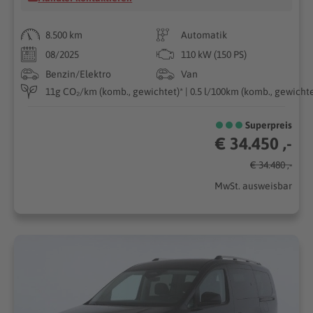
8.500 km
Automatik
08/2025
110 kW (150 PS)
Benzin/Elektro
Van
11g CO₂/km (komb., gewichtet)* | 0.5 l/100km (komb., gewichtet
Superpreis
€ 34.450 ,-
€ 34.480 ,-
MwSt. ausweisbar