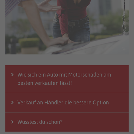
(Foto: Chaay_Tee / shutterstock.com)
Wie sich ein Auto mit Motorschaden am
besten verkaufen lässt!
Verkauf an Händler die bessere Option
Wusstest du schon?