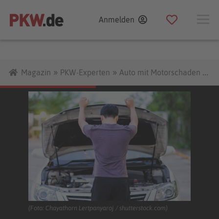
Zum
Anmelden
Inhalt
»
»
Magazin
PKW-Experten
Auto mit Motorschaden verkaufen – so klappt’s!
(Foto: Chayathorn Lertpanyaroj / shutterstock.com)