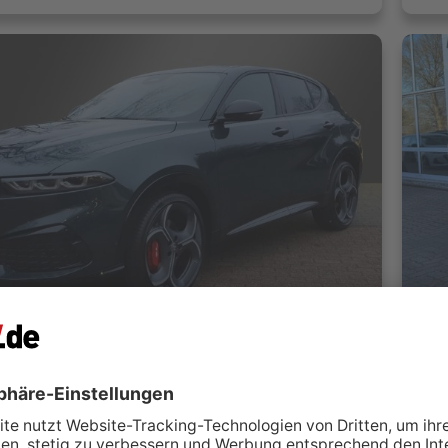
Alfa Romeo Tonale MY 26 Ibrida-VELOCE 175 - 1.5 VGT Hybrid
Automobile GmbH
F
Hamburg
 kontaktieren