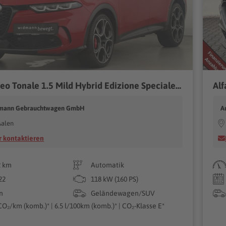
Alfa Romeo Tonale 1.5 Mild Hybrid Edizione Speciale LED*Kam
Alf
dmann Gebrauchtwagen GmbH
A
Aalen
 kontaktieren
2 km
Automatik
22
118 kW (160 PS)
n
Geländewagen/SUV
CO₂/km (komb.)* | 6.5 l/100km (komb.)* | CO₂-Klasse E*