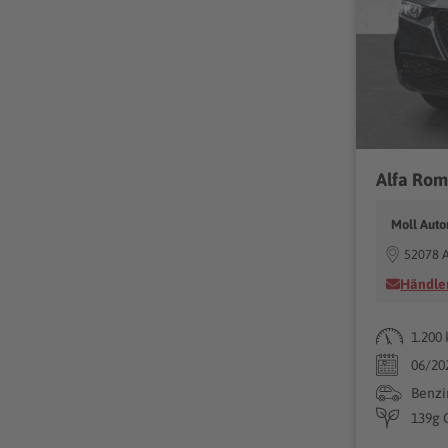
Moll Aut
52078 
Händler
1.200
06/20
Benzi
139g 