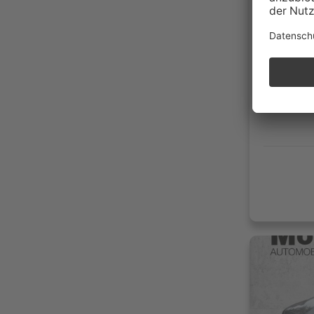
10 km
01/20
Benzi
133g 