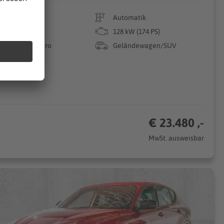
32.000 km
Automatik
10/2022
128 kW (174 PS)
Benzin/Elektro
Geländewagen/SUV
€ 23.480 ,-
MwSt. ausweisbar