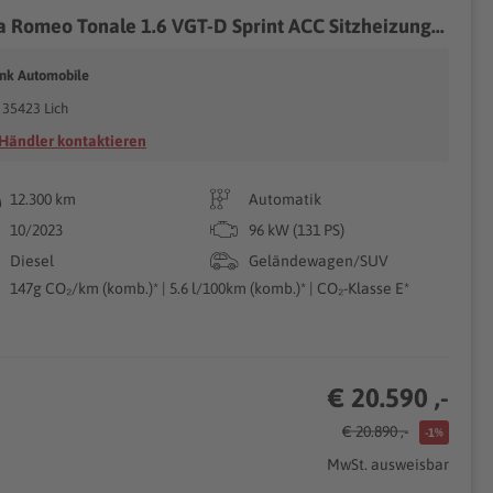
a Romeo Tonale 1.6 VGT-D Sprint ACC Sitzheizung...
ink Automobile
35423 Lich
Händler kontaktieren
12.300 km
Automatik
10/2023
96 kW (131 PS)
Diesel
Geländewagen/SUV
147g CO₂/km (komb.)* | 5.6 l/100km (komb.)* | CO₂-Klasse E*
€ 20.590 ,-
€ 20.890 ,-
-1%
MwSt. ausweisbar