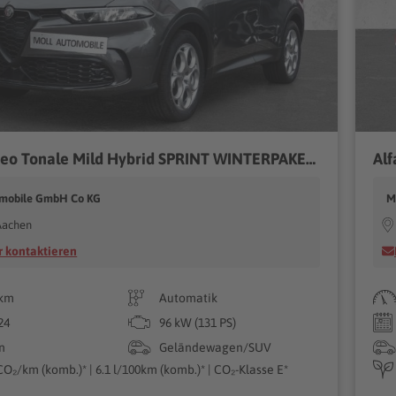
Alfa Romeo Tonale Mild Hybrid SPRINT WINTERPAKET-LED-PDC Digitales Cockpit LED Sperrdiff. ACC
omobile GmbH Co KG
M
Aachen
 kontaktieren
 km
Automatik
24
96 kW (131 PS)
n
Geländewagen/SUV
CO₂/km (komb.)* | 6.1 l/100km (komb.)* | CO₂-Klasse E*