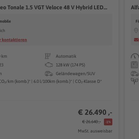
eo Tonale 1.5 VGT Veloce 48 V Hybrid LED...
Alf
mobile
F
ich
 kontaktieren
0 km
Automatik
23
128 kW (174 PS)
n
Geländewagen/SUV
CO₂/km (komb.)* | 6.0 l/100km (komb.)* | CO₂-Klasse D*
€ 26.490 ,-
€ 26.640 ,-
-1%
MwSt. ausweisbar