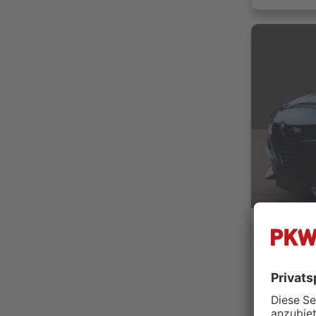
Lehmann 
22391 
Händler