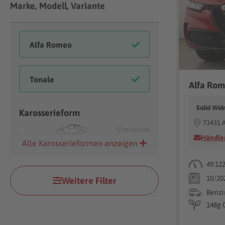
Marke, Modell, Variante
Solid Wi
Karosserieform
73431 
Limousine
Händler
Alle Karosserieformen anzeigen
49.12
10/20
Weitere Filter
Benzi
148g 