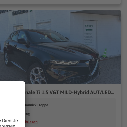
Alfa Romeo Tonale Ti 1.5 VGT MILD-Hybrid AUT/LED/NAVI
ahrzeugtechnik Yannick Hoppe
23795 Fahrenkrug
Händler kontaktieren