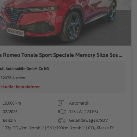
Alfa Romeo Tonale Sport Speciale Memory Sitze Soundsystem HarmanKardon LED Sperrdiff. El. Heckklappe
oll Automobile GmbH Co KG
52078 Aachen
Händler kontaktieren
10.000 km
Automatik
02/2026
128 kW (174 PS)
Benzin
Geländewagen/SUV
133g CO₂/km (komb.)* | 5.9 l/100km (komb.)* | CO₂-Klasse D*