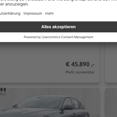
Automatik
26
128 kW (174 PS)
n
Geländewagen/SUV
CO₂/km (komb.)* | 5.9 l/100km (komb.)* | CO₂-Klasse D*
€ 45.890 ,-
MwSt. ausweisbar