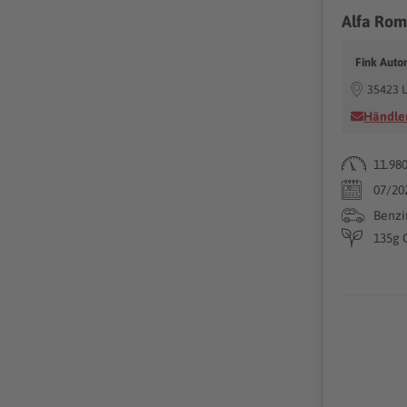
Alfa Rom
Fink Auto
35423 L
Händler
11.98
07/20
Benzi
135g 