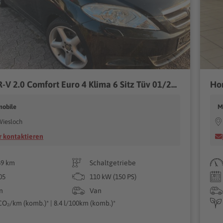
Honda FR-V 2.0 Comfort Euro 4 Klima 6 Sitz Tüv 01/2027
Hon
mobile
M
Wiesloch
 kontaktieren
69 km
Schaltgetriebe
05
110 kW (150 PS)
n
Van
CO₂/km (komb.)* | 8.4 l/100km (komb.)*