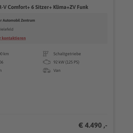
-V Comfort+ 6 Sitzer+ Klima+ZV Funk
er Automobil Zentrum
ielefeld
 kontaktieren
00 km
Schaltgetriebe
06
92 kW (125 PS)
n
Van
€ 4.490 ,-