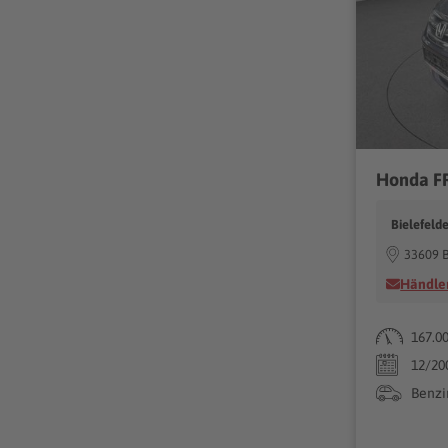
Honda FR
Bielefeld
33609 B
Händler
167.0
12/20
Benzi