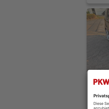
K&K Auto
69168 
Händler