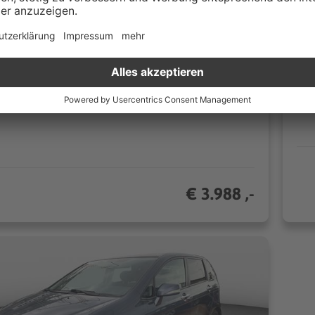
69 km
Schaltgetriebe
05
110 kW (150 PS)
n
Van
CO₂/km (komb.)* | 8.4 l/100km (komb.)*
€ 3.988 ,-