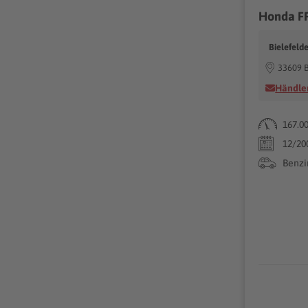
Honda FR
Bielefeld
33609 B
Händler
167.0
12/20
Benzi