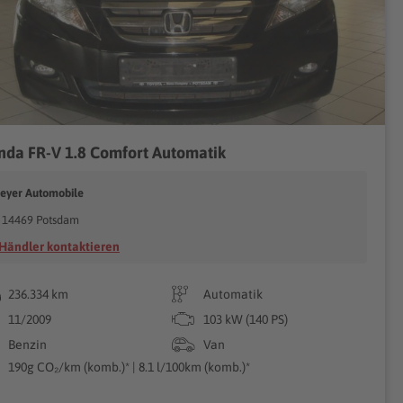
da FR-V 1.8 Comfort Automatik
eyer Automobile
14469 Potsdam
Händler kontaktieren
236.334 km
Automatik
11/2009
103 kW (140 PS)
Benzin
Van
190g CO₂/km (komb.)* | 8.1 l/100km (komb.)*