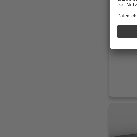
180.8
05/20
Benzi
199g 