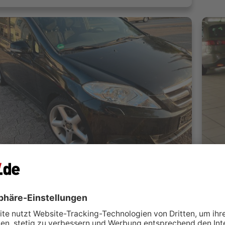
Honda FR-V 2.0 Comfort Euro 4 Klima 6 Sitz Tüv 01/2027
Hon
mobile
M
Wiesloch
 kontaktieren