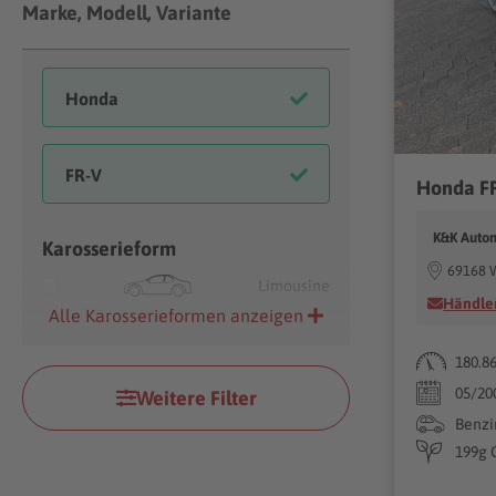
Marke, Modell, Variante
K&K Auto
Karosserieform
69168 
Limousine
Händler
Alle Karosserieformen anzeigen
180.8
05/20
Weitere Filter
Benzi
199g 