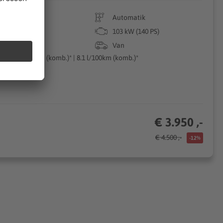
236.334 km
Automatik
11/2009
103 kW (140 PS)
Benzin
Van
190g CO₂/km (komb.)* | 8.1 l/100km (komb.)*
€ 3.950 ,-
€ 4.500 ,-
-12%