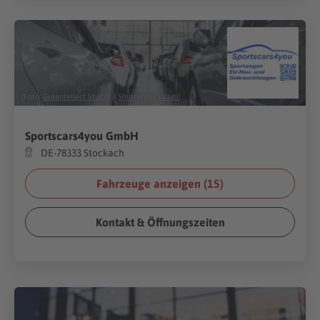
(Foto:
Greentellect Studio
/
Shutterstock.com
)
Sportscars4you GmbH
DE-78333 Stockach
Fahrzeuge anzeigen (
15
)
Kontakt & Öffnungszeiten