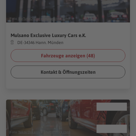
(Foto:
BigTunaOnline
/
Shutterstock.com
)
Mulsano Exclusive Luxury Cars e.K.
DE-34346 Hann. Münden
Fahrzeuge anzeigen (
48
)
Kontakt & Öffnungszeiten
(Foto:
Yakov Oskanov
/
Shutterstock.com
)