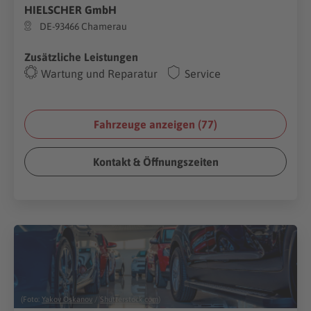
HIELSCHER GmbH
DE-93466 Chamerau
Zusätzliche Leistungen
Wartung und Reparatur
Service
Fahrzeuge anzeigen (
77
)
Kontakt & Öffnungszeiten
(Foto:
Yakov Oskanov
/
Shutterstock.com
)