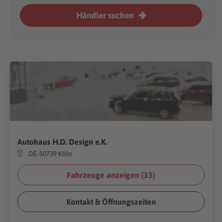
Händler suchen
(Foto:
Gargantiopa
/
Shutterstock.com
)
Autohaus H.D. Design e.K.
DE-50739 Köln
Fahrzeuge anzeigen (
33
)
Kontakt & Öffnungszeiten