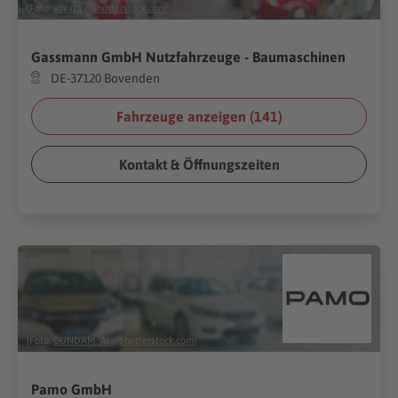
(Foto:
voyata
/
Shutterstock.com
)
Gassmann GmbH Nutzfahrzeuge - Baumaschinen
DE-37120 Bovenden
Fahrzeuge anzeigen (
141
)
Kontakt & Öffnungszeiten
(Foto:
GUNDAM_Ai
/
Shutterstock.com
)
Pamo GmbH