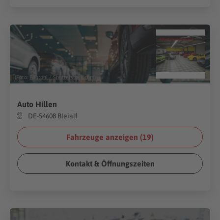
(Foto:
Fahroni
/
Shutterstock.com
)
Auto Hillen
DE-54608 Bleialf
Fahrzeuge anzeigen (
19
)
Kontakt & Öffnungszeiten