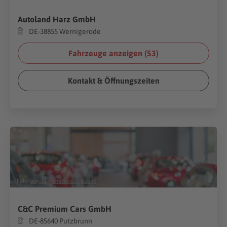
Autoland Harz GmbH
DE-38855 Wernigerode
Fahrzeuge anzeigen (
53
)
Kontakt & Öffnungszeiten
(Foto:
voyata
/
Shutterstock.com
)
C&C Premium Cars GmbH
DE-85640 Putzbrunn