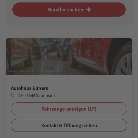
Händler suchen
(Foto:
Yakov Oskanov
/
Shutterstock.com
)
Autohaus Elmers
DE-21644 Sauensiek
Fahrzeuge anzeigen (
19
)
Kontakt & Öffnungszeiten