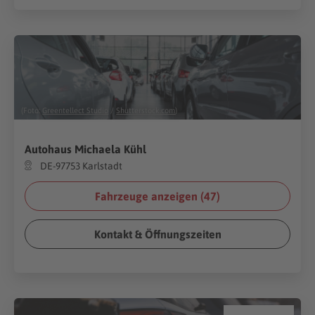
(Foto:
Greentellect Studio
/
Shutterstock.com
)
Autohaus Michaela Kühl
DE-97753 Karlstadt
Fahrzeuge anzeigen (
47
)
Kontakt & Öffnungszeiten