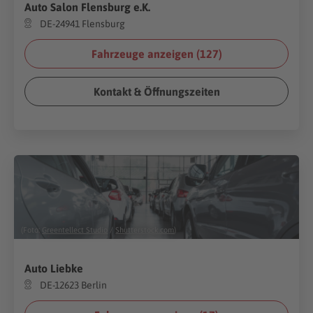
Auto Salon Flensburg e.K.
DE-24941 Flensburg
Fahrzeuge anzeigen (
127
)
Kontakt & Öffnungszeiten
(Foto:
Greentellect Studio
/
Shutterstock.com
)
Auto Liebke
DE-12623 Berlin