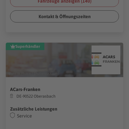
Fahrzeuge anzeigen (
140
)
Kontakt & Öffnungszeiten
Superhändler
(Foto:
W. Phokin
/
Shutterstock.com
)
ACars-Franken
DE-90522 Oberasbach
Zusätzliche Leistungen
Service