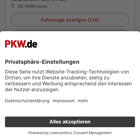
DE-59494 Soest
Fahrzeuge anzeigen (
126
)
Kontakt & Öffnungszeiten
(Foto:
voyata
/
Shutterstock.com
)
Autohaus Silber
Verkauf deinen Gebrauchten online
DE-41540 Dormagen
Fahrzeuge anzeigen (
31
)
Kostenlose Fahrzeugbewertung
in nur 1 Minute