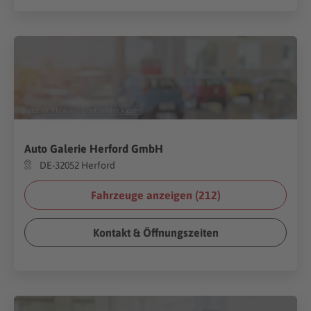
(Foto:
W. Phokin
/
Shutterstock.com
)
Auto Galerie Herford GmbH
DE-32052 Herford
Fahrzeuge anzeigen (
212
)
Kontakt & Öffnungszeiten