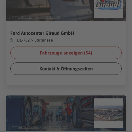
(Foto:
alexfan32
/
Shutterstock.com
)
Ford Autocenter Giraud GmbH
DE-76297 Stutensee
Fahrzeuge anzeigen (
54
)
Kontakt & Öffnungszeiten
(Foto:
Yakov Oskanov
/
Shutterstock.com
)