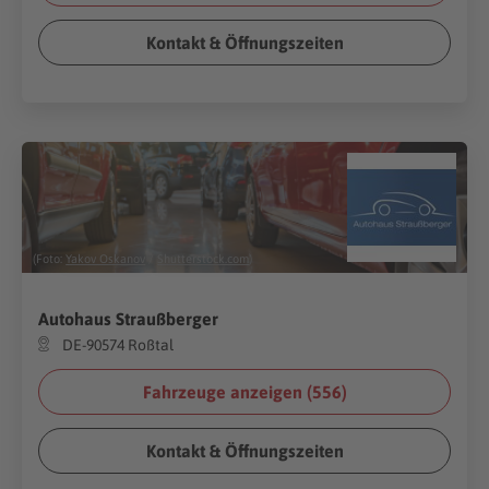
Kontakt & Öffnungszeiten
(Foto:
Yakov Oskanov
/
Shutterstock.com
)
Autohaus Straußberger
DE-90574 Roßtal
Fahrzeuge anzeigen (
556
)
Kontakt & Öffnungszeiten