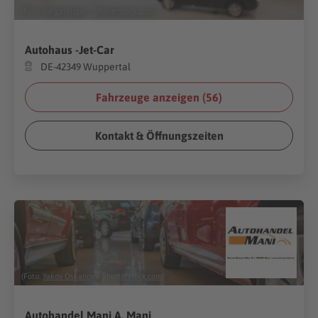
(Foto:
Gargantiopa
/
Shutterstock.com
)
Autohaus -Jet-Car
DE-42349 Wuppertal
Fahrzeuge anzeigen (
56
)
Kontakt & Öffnungszeiten
(Foto:
Yakov Oskanov
/
Shutterstock.com
)
Autohandel Mani A. Mani