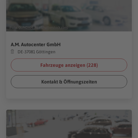
(Foto:
GUNDAM_Ai
/
Shutterstock.com
)
A.M. Autocenter GmbH
DE-37081 Göttingen
Fahrzeuge anzeigen (
228
)
Kontakt & Öffnungszeiten