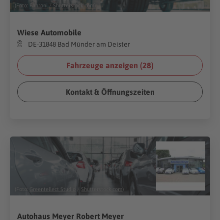
(Foto:
Fahroni
/
Shutterstock.com
)
Wiese Automobile
DE-31848 Bad Münder am Deister
Fahrzeuge anzeigen (
28
)
Kontakt & Öffnungszeiten
(Foto:
Greentellect Studio
/
Shutterstock.com
)
Autohaus Meyer Robert Meyer