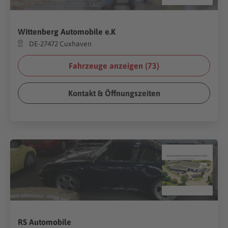
(Foto:
W. Phokin
/
Shutterstock.com
)
Wittenberg Automobile e.K
DE-27472 Cuxhaven
Fahrzeuge anzeigen (
73
)
Kontakt & Öffnungszeiten
RS Automobile