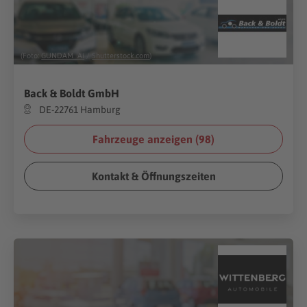
(Foto:
GUNDAM_Ai
/
Shutterstock.com
)
Back & Boldt GmbH
DE-22761 Hamburg
Fahrzeuge anzeigen (
98
)
Kontakt & Öffnungszeiten