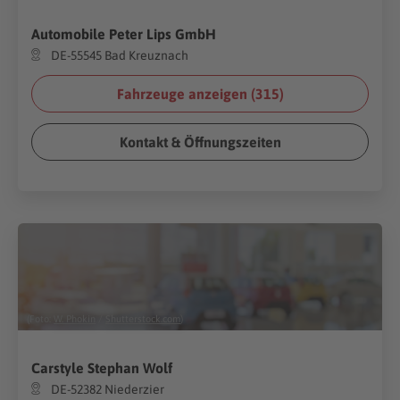
Automobile Peter Lips GmbH
DE-55545 Bad Kreuznach
Fahrzeuge anzeigen (
315
)
Kontakt & Öffnungszeiten
(Foto:
W. Phokin
/
Shutterstock.com
)
Carstyle Stephan Wolf
DE-52382 Niederzier