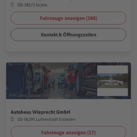
DE-38173 Sickte
Fahrzeuge anzeigen (
388
)
Kontakt & Öffnungszeiten
(Foto:
Yakov Oskanov
/
Shutterstock.com
)
Autohaus Wieprecht GmbH
DE-06295 Lutherstadt Eisleben
Fahrzeuge anzeigen (
37
)