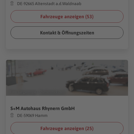
DE-92665 Altenstadt a.d.Waldnaab
Fahrzeuge anzeigen (
53
)
Kontakt & Öffnungszeiten
(Foto:
Gargantiopa
/
Shutterstock.com
)
S+M Autohaus Rhynern GmbH
DE-59069 Hamm
Fahrzeuge anzeigen (
25
)