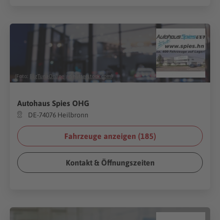
(Foto:
BigTunaOnline
/
Shutterstock.com
)
Autohaus Spies OHG
DE-74076 Heilbronn
Fahrzeuge anzeigen (
185
)
Kontakt & Öffnungszeiten