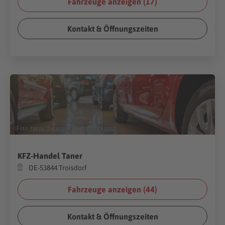
Fahrzeuge anzeigen (
17
)
Kontakt & Öffnungszeiten
(Foto:
Yakov Oskanov
/
Shutterstock.com
)
KFZ-Handel Taner
DE-53844 Troisdorf
Fahrzeuge anzeigen (
44
)
Kontakt & Öffnungszeiten