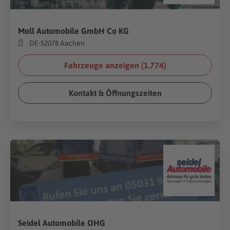
(Foto:
Fahroni
/
Shutterstock.com
)
Moll Automobile GmbH Co KG
DE-52078 Aachen
Fahrzeuge anzeigen (
1.774
)
Kontakt & Öffnungszeiten
Seidel Automobile OHG