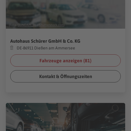
(Foto:
GUNDAM_Ai
/
Shutterstock.com
)
Autohaus Schürer GmbH & Co. KG
DE-86911 Dießen am Ammersee
Fahrzeuge anzeigen (
81
)
Kontakt & Öffnungszeiten