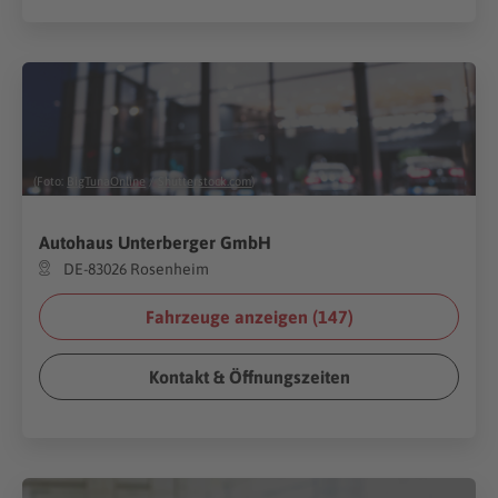
(Foto:
BigTunaOnline
/
Shutterstock.com
)
Autohaus Unterberger GmbH
DE-83026 Rosenheim
Fahrzeuge anzeigen (
147
)
Kontakt & Öffnungszeiten