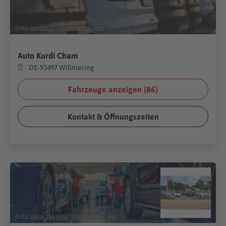
(Foto:
alexfan32
/
Shutterstock.com
)
Auto Kurdi Cham
DE-93497 Willmering
Fahrzeuge anzeigen (
86
)
Kontakt & Öffnungszeiten
(Foto:
Yakov Oskanov
/
Shutterstock.com
)