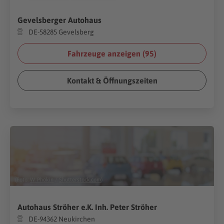
Gevelsberger Autohaus
DE-58285 Gevelsberg
Fahrzeuge anzeigen (
95
)
Kontakt & Öffnungszeiten
(Foto:
W. Phokin
/
Shutterstock.com
)
Autohaus Ströher e.K. Inh. Peter Ströher
DE-94362 Neukirchen