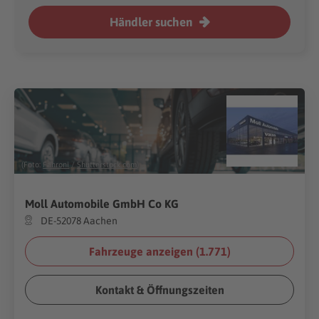
Händler suchen
(Foto:
Fahroni
/
Shutterstock.com
)
Moll Automobile GmbH Co KG
DE-52078 Aachen
Fahrzeuge anzeigen (
1.771
)
Kontakt & Öffnungszeiten