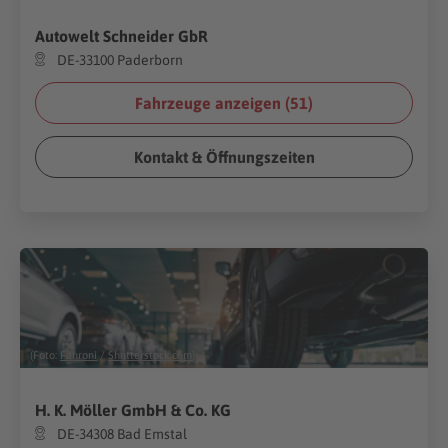
Autowelt Schneider GbR
DE-33100 Paderborn
Fahrzeuge anzeigen (
51
)
Kontakt & Öffnungszeiten
(Foto:
Fahroni
/
Shutterstock.com
)
H. K. Möller GmbH & Co. KG
DE-34308 Bad Emstal