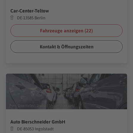
Car-Center-Teltow
DE-13585 Berlin
Fahrzeuge anzeigen (
22
)
Kontakt & Öffnungszeiten
(Foto:
Greentellect Studio
/
Shutterstock.com
)
Auto Bierschneider GmbH
DE-85053 Ingolstadt