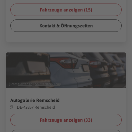
Fahrzeuge anzeigen (
15
)
Kontakt & Öffnungszeiten
(Foto:
alexfan32
/
Shutterstock.com
)
Autogalerie Remscheid
DE-42857 Remscheid
Fahrzeuge anzeigen (
33
)