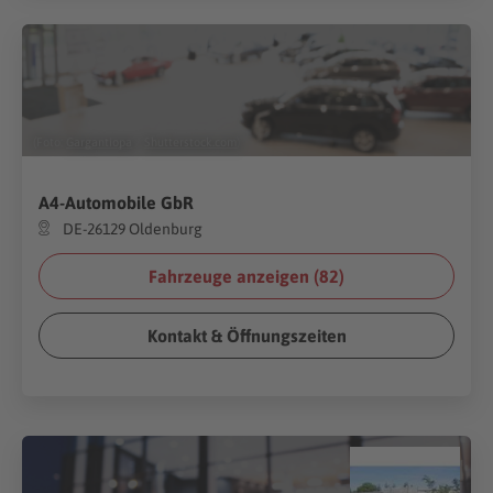
(Foto:
Gargantiopa
/
Shutterstock.com
)
A4-Automobile GbR
DE-26129 Oldenburg
Fahrzeuge anzeigen (
82
)
Kontakt & Öffnungszeiten