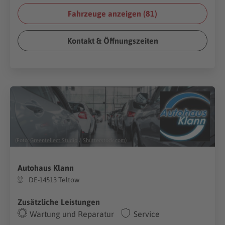
Fahrzeuge anzeigen (
81
)
Kontakt & Öffnungszeiten
(Foto:
Greentellect Studio
/
Shutterstock.com
)
Autohaus Klann
DE-14513 Teltow
Zusätzliche Leistungen
Wartung und Reparatur
Service