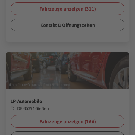
Fahrzeuge anzeigen (
311
)
Kontakt & Öffnungszeiten
(Foto:
Yakov Oskanov
/
Shutterstock.com
)
LP-Automobile
DE-35394 Gießen
Fahrzeuge anzeigen (
166
)