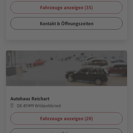
Fahrzeuge anzeigen (
35
)
Kontakt & Öffnungszeiten
(Foto:
Gargantiopa
/
Shutterstock.com
)
Autohaus Reichart
DE-87499 Wildpoldsried
Fahrzeuge anzeigen (
20
)