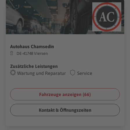
(Foto:
Fahroni
/
Shutterstock.com
)
Autohaus Chamsedin
DE-41748 Viersen
Zusätzliche Leistungen
Wartung und Reparatur
Service
Fahrzeuge anzeigen (
66
)
Kontakt & Öffnungszeiten