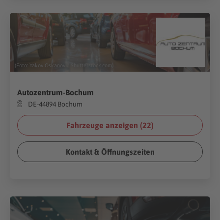
(Foto:
Yakov Oskanov
/
Shutterstock.com
)
Autozentrum-Bochum
DE-44894 Bochum
Fahrzeuge anzeigen (
22
)
Kontakt & Öffnungszeiten