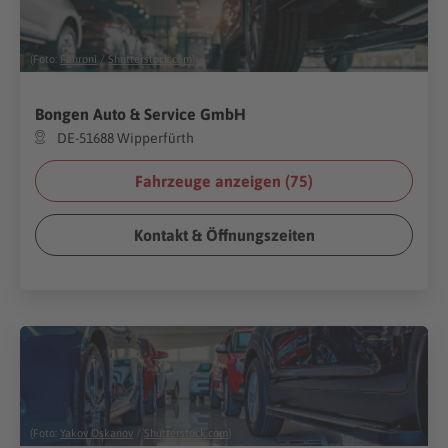
(Foto:
Fahroni
/
Shutterstock.com
)
Bongen Auto & Service GmbH
DE-51688 Wipperfürth
Fahrzeuge anzeigen (
75
)
Kontakt & Öffnungszeiten
(Foto:
Yakov Oskanov
/
Shutterstock.com
)