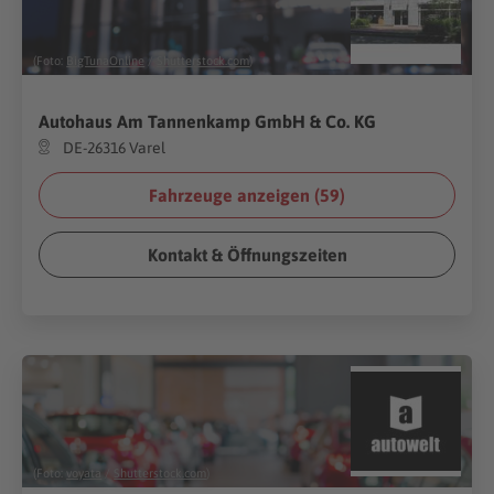
(Foto:
BigTunaOnline
/
Shutterstock.com
)
Autohaus Am Tannenkamp GmbH & Co. KG
DE-26316 Varel
Fahrzeuge anzeigen (
59
)
Kontakt & Öffnungszeiten
(Foto:
voyata
/
Shutterstock.com
)