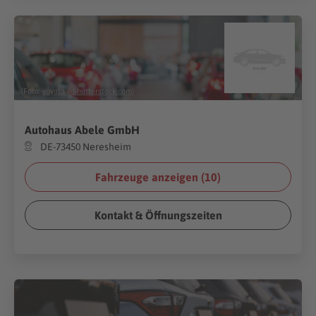
(Foto:
voyata
/
Shutterstock.com
)
Autohaus Abele GmbH
DE-73450 Neresheim
Fahrzeuge anzeigen (
10
)
Kontakt & Öffnungszeiten