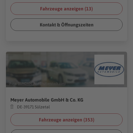
Fahrzeuge anzeigen (
13
)
Kontakt & Öffnungszeiten
(Foto:
GUNDAM_Ai
/
Shutterstock.com
)
Meyer Automobile GmbH & Co. KG
DE-39171 Sülzetal
Fahrzeuge anzeigen (
353
)